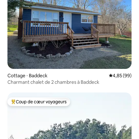
Cottage ⋅ Baddeck
Évaluation mo
4,85 (99)
Charmant chalet de 2 chambres à Baddeck
Coup de cœur voyageurs
Coups de cœur voyageurs les plus appréciés