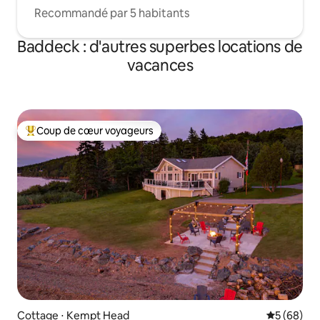
Recommandé par 5 habitants
Baddeck : d'autres superbes locations de
vacances
Coup de cœur voyageurs
Coups de cœur voyageurs les plus appréciés
Cottage ⋅ Kempt Head
Évaluation
5 (68)