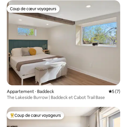
Coup de cœur voyageurs
Coup de cœur voyageurs
Appartement ⋅ Baddeck
Évaluatio
5 (7)
The Lakeside Burrow | Baddeck et Cabot Trail Base
Coup de cœur voyageurs
Coups de cœur voyageurs les plus appréciés