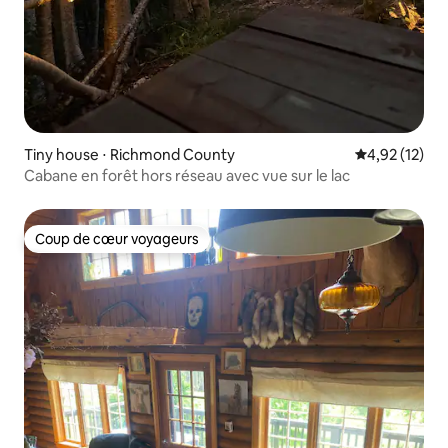
Tiny house ⋅ Richmond County
Évaluation mo
4,92 (12)
Cabane en forêt hors réseau avec vue sur le lac
Coup de cœur voyageurs
Coup de cœur voyageurs