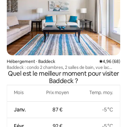
Hébergement ⋅ Baddeck
Évaluation mo
4,96 (68)
Baddeck : condo 2 chambres, 2 salles de bain, vue lac
Quel est le meilleur moment pour visiter
incroyable
Baddeck ?
Mois
Prix moyen
Temp. moy.
Janv.
87 €
-5 °C
Févr.
92 €
-5 °C