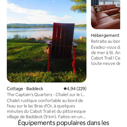
Hébergement ⋅ En
n
Retraite au bord de
Cabot
Évadez-vous dans 
de mer à St. Ann's 
Cabot Trail ! Cett
toute neuve de 2 
design moderne et
ouvert. Capacité d
personnes avec un
queen, une chambr
Cottage ⋅ Baddeck
Évaluation moyenne sur la base 
4,94 (229)
superposés (doubl
The Captain's Quarters - Chalet sur le lac
haut) et un canapé
Bras d'Or
Chalet rustique confortable au bord de
couchers de soleil
l'eau sur le lac Bras d'Or, à quelques
vue sur la montagn
minutes du Cabot Trail et du pittoresque
aux sites touristi
village de Baddeck (9 km). Faites-en une
aux excursions en
Équipements populaires dans les
base pour toutes vos aventures sur l'île.
restaurants. Plon