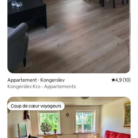
Appartement ⋅ Kongerslev
Évaluation m
4,9 (10)
Kongerslev Kro - Appartements
Coup de cœur voyageurs
Coup de cœur voyageurs