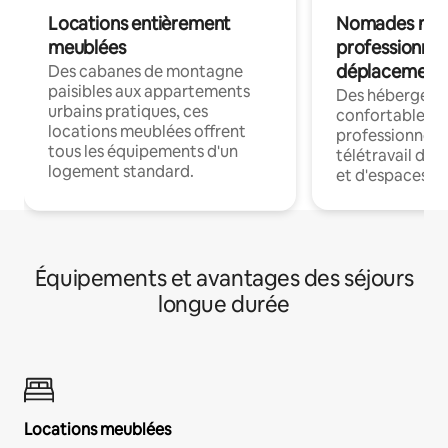
Locations entièrement
Nomades num
meublées
professionnel
déplacement
Des cabanes de montagne
paisibles aux appartements
Des hébergem
urbains pratiques, ces
confortables p
locations meublées offrent
professionnels
tous les équipements d'un
télétravail dis
logement standard.
et d'espaces de
Équipements et avantages des séjours
longue durée
Locations meublées