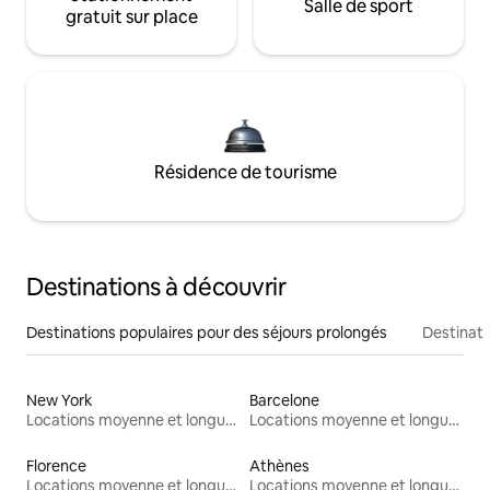
Salle de sport
gratuit sur place
Résidence de tourisme
Destinations à découvrir
Destinations populaires pour des séjours prolongés
Destinati
New York
Barcelone
Locations moyenne et longue durée
Locations moyenne et longue durée
Florence
Athènes
Locations moyenne et longue durée
Locations moyenne et longue durée