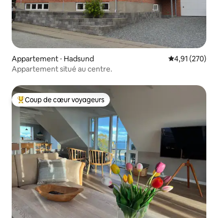
Appartement ⋅ Hadsund
Évaluation moy
4,91 (270)
Appartement situé au centre.
Coup de cœur voyageurs
Coups de cœur voyageurs les plus appréciés