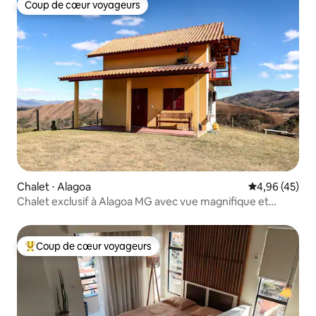
Coup de cœur voyageurs
Coup de cœur voyageurs
Chalet ⋅ Alagoa
Évaluation mo
4,96 (45)
Chalet exclusif à Alagoa MG avec vue magnifique et
jacuzzi
Coup de cœur voyageurs
Coups de cœur voyageurs les plus appréciés