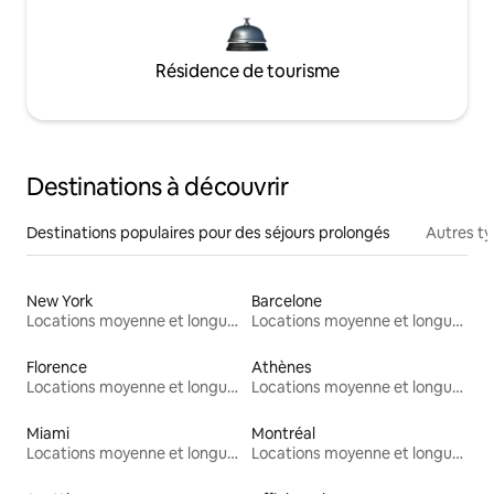
Résidence de tourisme
Destinations à découvrir
Destinations populaires pour des séjours prolongés
Autres t
New York
Barcelone
Locations moyenne et longue durée
Locations moyenne et longue durée
Florence
Athènes
Locations moyenne et longue durée
Locations moyenne et longue durée
Miami
Montréal
Locations moyenne et longue durée
Locations moyenne et longue durée