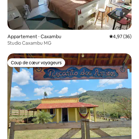
Appartement ⋅ Caxambu
Évaluation mo
4,97 (36)
Studio Caxambu MG
Coup de cœur voyageurs
Coup de cœur voyageurs