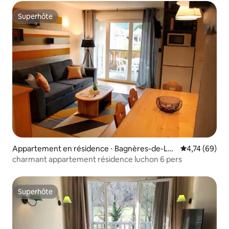
Superhôte
Superhôte
Appartement en résidence ⋅ Bagnères-de-Luc
Évaluation mo
4,74 (69)
hon
charmant appartement résidence luchon 6 pers
Superhôte
Superhôte