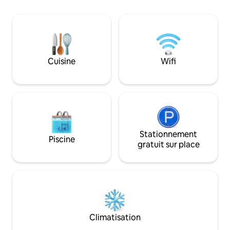
ski/botte séparée avec un casier
personnel au sous-sol et un ascenseur si
nécessaire. Place de stationnement
privée disponible. VEUILLEZ LIRE
L'INTÉGRALITÉ DU RÈGLEMENT
INTÉRIEUR
Cuisine
Wifi
Stationnement
Piscine
gratuit sur place
Climatisation