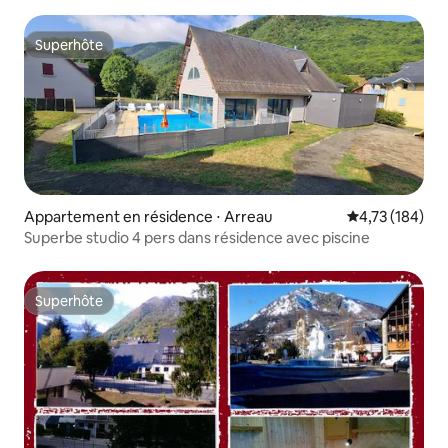
Superhôte
Superhôte
Appartement en résidence ⋅ Arreau
Évaluation moy
4,73 (184)
Superbe studio 4 pers dans résidence avec piscine
Superhôte
Superhôte