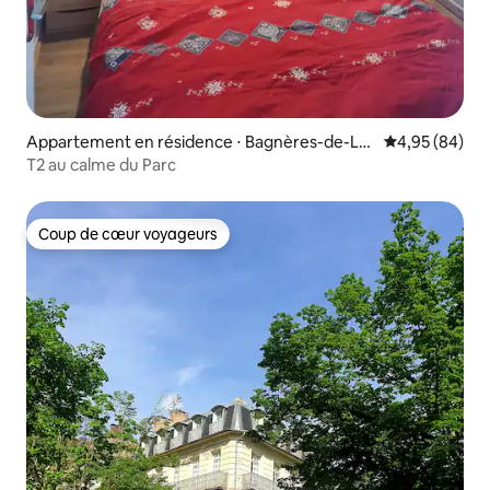
Appartement en résidence ⋅ Bagnères-de-Lu
Évaluation mo
4,95 (84)
chon
T2 au calme du Parc
Coup de cœur voyageurs
Coup de cœur voyageurs