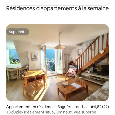
Résidences d'appartements à la semaine
Superhôte
Superhôte
Appartement en résidence ⋅ Bagnères-de-Luc
Évaluation mo
4,82 (22)
hon
T3 duplex idéalement situé, lumineux, vue superbe