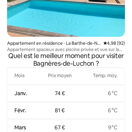
Appartement en résidence ⋅ La Barthe-de-Ne
Évaluation mo
4,98 (92)
ste
Appartement spacieux avec piscine privée et vue sur la
Quel est le meilleur moment pour visiter
montagne
Bagnères-de-Luchon ?
Mois
Prix moyen
Temp. moy.
Janv.
74 €
6 °C
Févr.
81 €
6 °C
Mars
67 €
9 °C