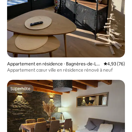
Appartement en résidence ⋅ Bagnères-de-Lu
Évaluation mo
4,93 (76)
chon
Appartement cœur ville en résidence rénové à neuf
Superhôte
Superhôte