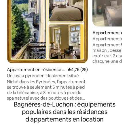
Appartement en r
⋅ Capvern
Appartement de 
et 2 douches.
Appartement 52m2
maison , desservi 
extérieur. 2 chamb
chacune une douche et 
vie avec cuisine équipée. P
Appartement en résidence ⋅
Évaluation moyenne sur la base
4,76 (25)
voitures,pour un p
Bagnères-de-Luchon
Un joyau pyrénéen idéalement situé
motos et cellier f
Niché dans les Pyrénées, l'appartement
bien se situe face 
se trouve à seulement 5 minutes à pied
1km500 de la sorti
de la télécabine, à 3 minutes à pied du
des stations de ski
spa naturel avec des boutiques et des
de l'océan il est idéal pour l'escale d'un
Bagnères-de-Luchon : équipements
cafés à proximité. Idéalement situé sur
périple routier,pou
une belle allée bordée d'arbres, la vue
mission profession
populaires dans les résidences
depuis l'appartement est magnifique -
d'appartements en location
asseyez-vous sur le balcon et regardez
le monde passer ! Il y a une salle de