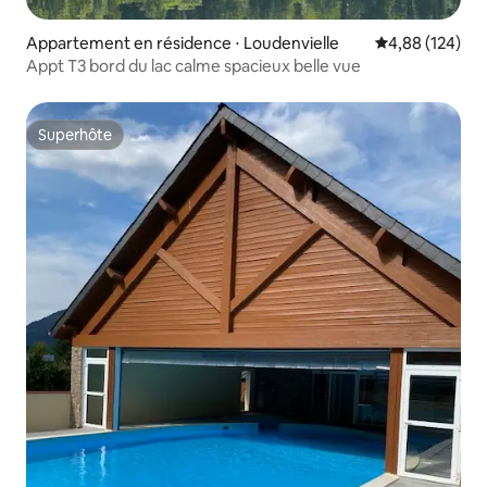
Appartement en résidence ⋅ Loudenvielle
Évaluation moy
4,88 (124)
Appt T3 bord du lac calme spacieux belle vue
Superhôte
Superhôte