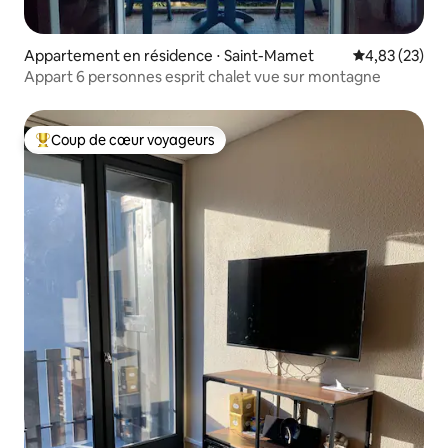
Appartement en résidence ⋅ Saint-Mamet
Évaluation mo
4,83 (23)
Appart 6 personnes esprit chalet vue sur montagne
Coup de cœur voyageurs
Coups de cœur voyageurs les plus appréciés