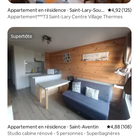
Appartement en résidence ⋅ Saint-Lary-Soula
Évaluation moy
4,92 (125)
n
Appartement***T3 Saint-Lary Centre Village Thermes
Superhôte
Superhôte
Appartement en résidence ⋅ Saint-Aventin
Évaluation moy
4,88 (108)
Studio cabine rénové - 5 personnes - Superbagnères