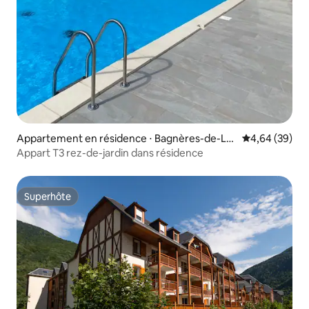
Appartement en résidence ⋅ Bagnères-de-Lu
Évaluation mo
4,64 (39)
chon
Appart T3 rez-de-jardin dans résidence
Superhôte
Superhôte