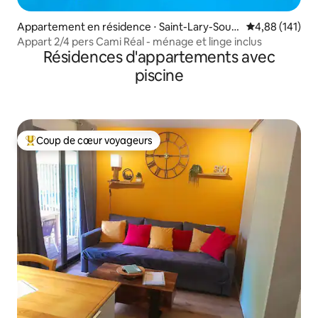
Appartement en résidence ⋅ Saint-Lary-Soula
Évaluation moy
4,88 (141)
n
Appart 2/4 pers Cami Réal - ménage et linge inclus
Résidences d'appartements avec
piscine
Coup de cœur voyageurs
Coups de cœur voyageurs les plus appréciés