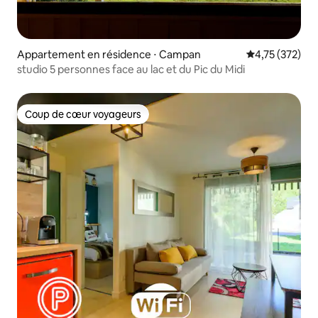
Appartement en résidence ⋅ Campan
Évaluation moy
4,75 (372)
studio 5 personnes face au lac et du Pic du Midi
Coup de cœur voyageurs
Coup de cœur voyageurs