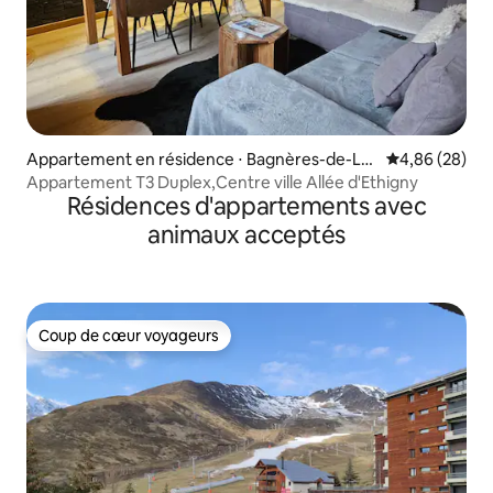
Appartement en résidence ⋅ Bagnères-de-Lu
Évaluation mo
4,86 (28)
chon
Appartement T3 Duplex,Centre ville Allée d'Ethigny
Résidences d'appartements avec
animaux acceptés
Coup de cœur voyageurs
Coup de cœur voyageurs