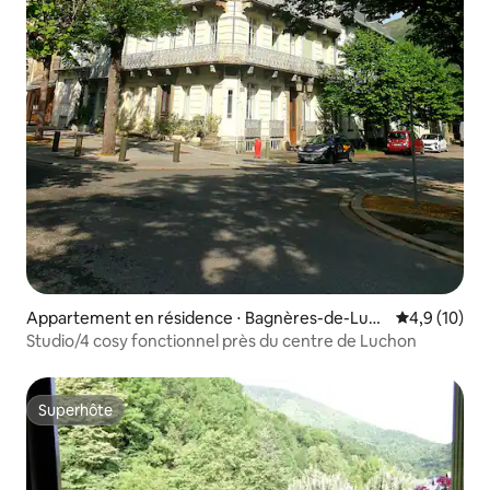
Appartement en résidence ⋅ Bagnères-de-Luch
Évaluation m
4,9 (10)
on
Studio/4 cosy fonctionnel près du centre de Luchon
Superhôte
Superhôte