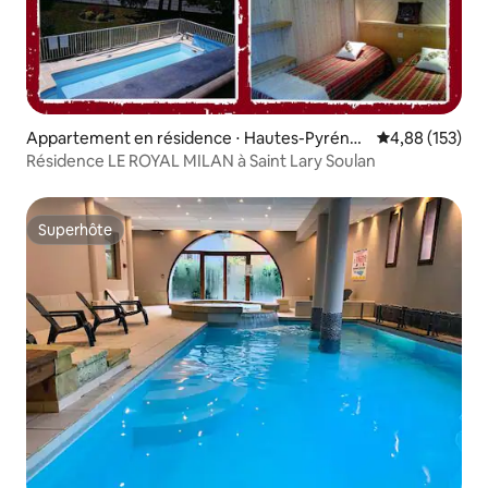
Appartement en résidence ⋅ Hautes-Pyréné
Évaluation moy
4,88 (153)
es
Résidence LE ROYAL MILAN à Saint Lary Soulan
Superhôte
Superhôte