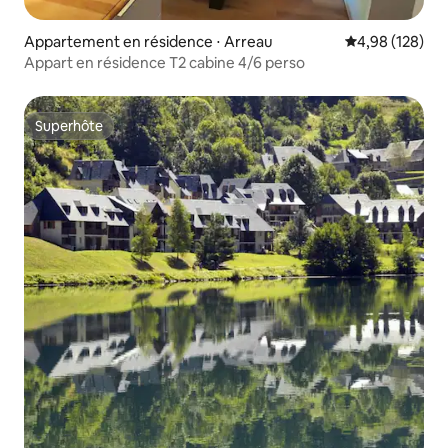
Appartement en résidence ⋅ Arreau
Évaluation moy
4,98 (128)
Appart en résidence T2 cabine 4/6 perso
Superhôte
Superhôte