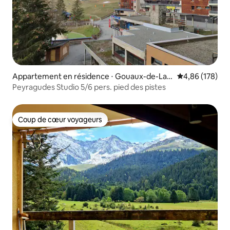
Appartement en résidence ⋅ Gouaux-de-Lar
Évaluation moy
4,86 (178)
boust
Peyragudes Studio 5/6 pers. pied des pistes
Coup de cœur voyageurs
Coup de cœur voyageurs