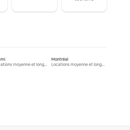
ami
Montréal
Locations moyenne et longue durée
Locations moyenne et longue durée