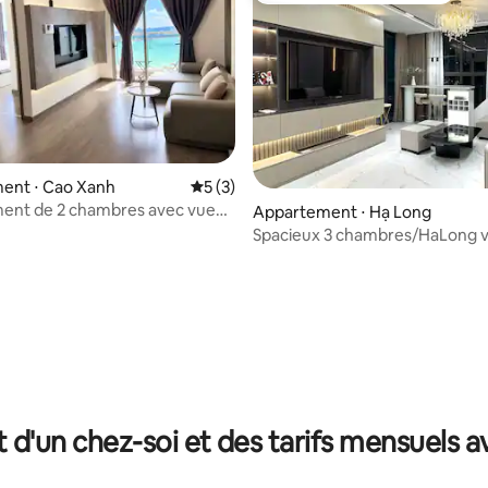
ent ⋅ Cao Xanh
Évaluation moyenne sur la base de 3 co
5 (3)
ent de 2 chambres avec vue
Appartement ⋅ Hạ Long
n - admirez les feux d'artifice
Spacieux 3 chambres/HaLong 
otre chambre
imprenable/centre/1 min de la 
r la base de 31 commentaires : 4,97 sur 5
t d'un chez-soi et des tarifs mensuels 