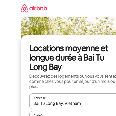
Aller
directement
au
contenu
Locations moyenne et
longue durée à Bai Tu
Long Bay
Découvrez des logements où vous vous sente
comme chez vous pour un séjour d'un mois ou
plus.
Adresse
Lorsque les résultats s'affichent, utilisez les flèc
Arrivée