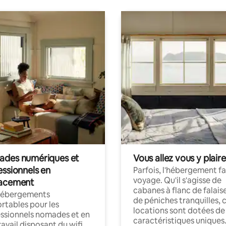
des numériques et
Vous allez vous y plaire
essionnels en
Parfois, l'hébergement fai
voyage. Qu'il s'agisse de
acement
cabanes à flanc de falais
hébergements
de péniches tranquilles, 
rtables pour les
locations sont dotées de
ssionnels nomades et en
caractéristiques uniques
ravail disposant du wifi