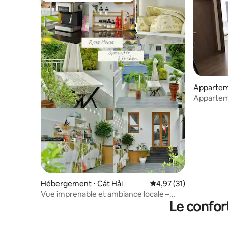
Appartem
Appartem
sur l'océa
depuis v
Hébergement ⋅ Cát Hải
Évaluation moyenne su
4,97 (31)
Vue imprenable et ambiance locale –
Le confor
Séjour chaleureux à Cát Bà