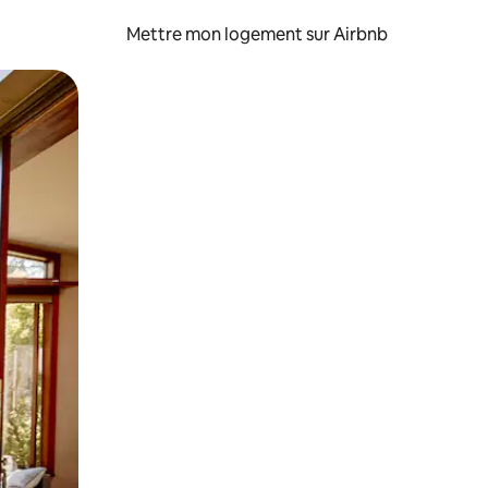
Mettre mon logement sur Airbnb
sant glisser.