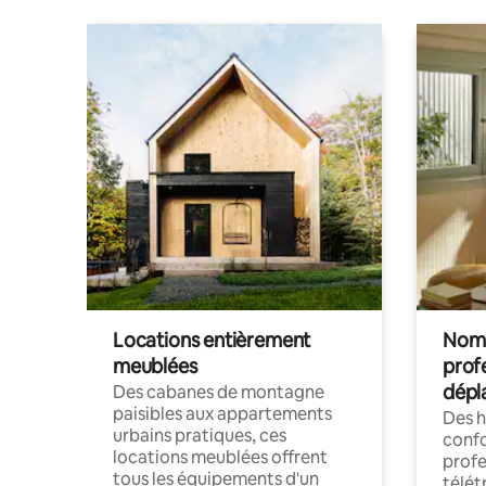
Locations entièrement
Noma
meublées
prof
dépl
Des cabanes de montagne
paisibles aux appartements
Des 
urbains pratiques, ces
confo
locations meublées offrent
profe
tous les équipements d'un
télét