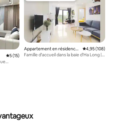
Appartement en résidence ⋅
Évaluation moyenne sur
4,95 (108)
mmentaires : 5 sur 5
Hạ Long
Famille d'accueil dans la baie d'Ha Long |
Évaluation moyenne sur la base de 15 commentaires : 5 sur 5
5 (15)
Vue imprenable depuis le balcon
vue
plage
avantageux