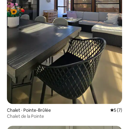
Chalet ⋅ Pointe-Brûlée
Évaluatio
5 (7)
Chalet de la Pointe