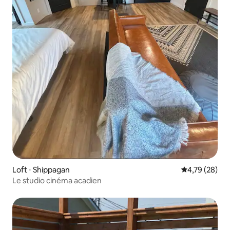
Loft ⋅ Shippagan
Évaluation mo
4,79 (28)
Le studio cinéma acadien