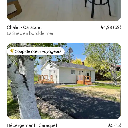
Chalet ⋅ Caraquet
Évaluation mo
4,99 (69)
La Shed en bord de mer
Coup de cœur voyageurs
Coups de cœur voyageurs les plus appréciés
Hébergement ⋅ Caraquet
Évaluation
5 (15)