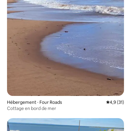
Hébergement ⋅ Four Roads
Évaluation m
4,9 (31)
Cottage en bord de mer