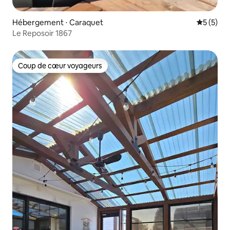
Hébergement ⋅ Caraquet
Évaluatio
5 (5)
Le Reposoir 1867
Coup de cœur voyageurs
Coup de cœur voyageurs