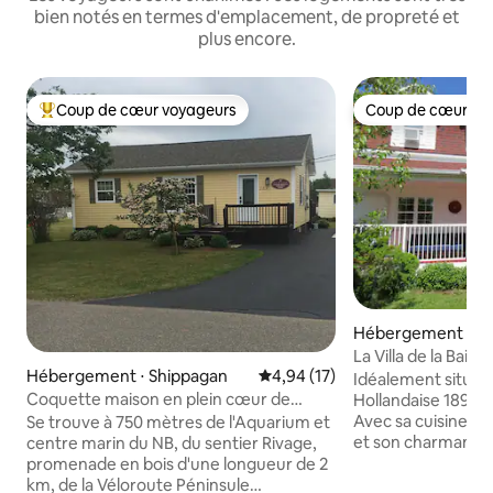
bien notés en termes d'emplacement, de propreté et
plus encore.
Coup de cœur voyageurs
Coup de cœur vo
Coups de cœur voyageurs les plus appréciés
Coup de cœur vo
Hébergement ⋅ S
La Villa de la Baie
Hébergement ⋅ Shippagan
Évaluation moyenne sur la base
4,94 (17)
Idéalement située
Coquette maison en plein cœur de
Hollandaise 1898 e
Shippagan
Avec sa cuisine p
Se trouve à 750 mètres de l'Aquarium et
et son charmant pe
centre marin du NB, du sentier Rivage,
salon spacieux, se
promenade en bois d'une longueur de 2
et ses deux chambr
km, de la Véloroute Péninsule