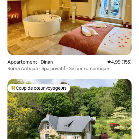
Appartement ⋅ Dinan
Évaluation moy
4,99 (155)
Roma Antiqua - Spa privatif - Séjour romantique
Coup de cœur voyageurs
Coups de cœur voyageurs les plus appréciés