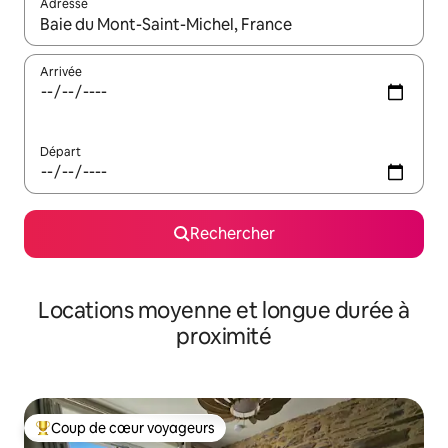
Adresse
Lorsque les résultats s'affichent, utilisez les flèches vers le hau
Arrivée
Départ
Rechercher
Locations moyenne et longue durée à
proximité
Coup de cœur voyageurs
Coups de cœur voyageurs les plus appréciés