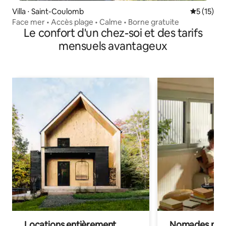
Villa ⋅ Saint-Coulomb
Évaluation
5 (15)
Face mer • Accès plage • Calme • Borne gratuite
Le confort d'un chez-soi et des tarifs
mensuels avantageux
Locations entièrement
Nomades num