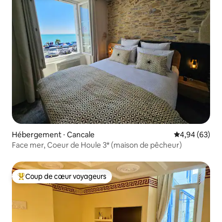
Hébergement ⋅ Cancale
Évaluation mo
4,94 (63)
Face mer, Coeur de Houle 3* (maison de pêcheur)
Coup de cœur voyageurs
Coups de cœur voyageurs les plus appréciés