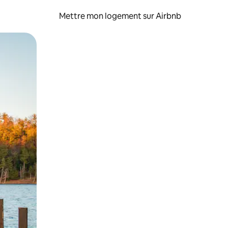
Mettre mon logement sur Airbnb
sant glisser.