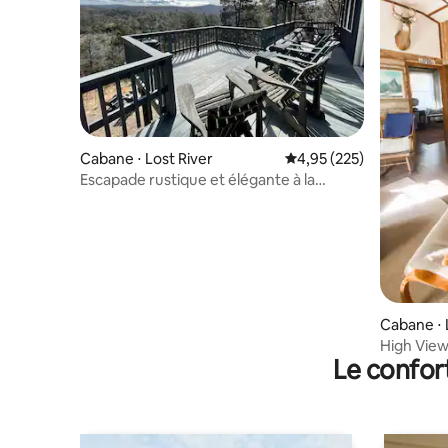
Cabane ⋅ Lost River
Évaluation moyenne sur 
4,95 (225)
Escapade rustique et élégante à la
montagne
Cabane ⋅ 
High Vie
Le confor
confortab