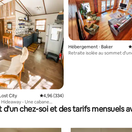
la base de 225 commentaires : 4,95 sur 5
Hébergement ⋅ Baker
É
Retraite isolée au sommet d'une
cabane en rondins + jacuzzi
Lost City
Évaluation moyenne sur la base de 334 commen
4,96 (334)
w Hideaway - Une cabane
t d'un chez-soi et des tarifs mensuels 
le à Lost River