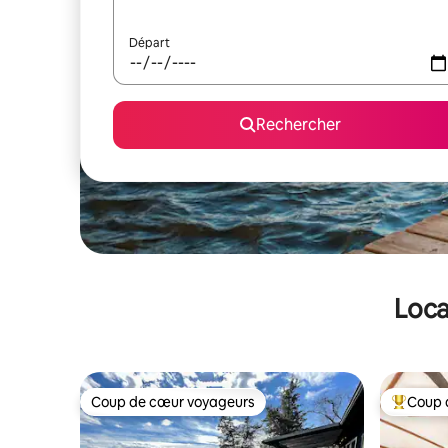
Départ
Rechercher
Loca
Coup de cœur voyageurs
Coup 
Coup de cœur voyageurs
Coups de