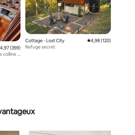
Cottage ⋅ Lost City
Évaluation moyenne sur
4,98 (120)
Refuge secret
valuation moyenne sur la base de 359 commentaires : 4,97 sur 5
4,97 (359)
 colline :
taires : 4,96 sur 5
avantageux