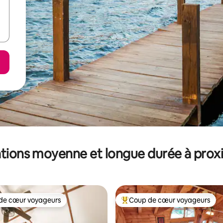
tions moyenne et longue durée à prox
de cœur voyageurs
Coup de cœur voyageurs
 cœur voyageurs les plus appréciés
Coups de cœur voyageurs les p