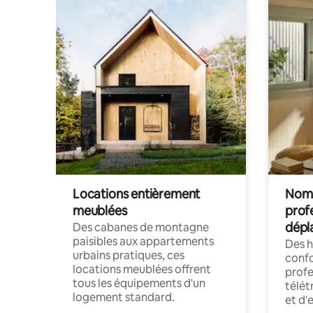
Locations entièrement
Noma
meublées
prof
dépl
Des cabanes de montagne
paisibles aux appartements
Des 
urbains pratiques, ces
confo
locations meublées offrent
profe
tous les équipements d'un
télét
logement standard.
et d'