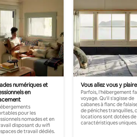
des numériques et
Vous allez vous y plaire
essionnels en
Parfois, l'hébergement fai
voyage. Qu'il s'agisse de
acement
cabanes à flanc de falais
hébergements
de péniches tranquilles, 
rtables pour les
locations sont dotées de
ssionnels nomades et en
caractéristiques uniques
ravail disposant du wifi
espaces de travail dédiés.