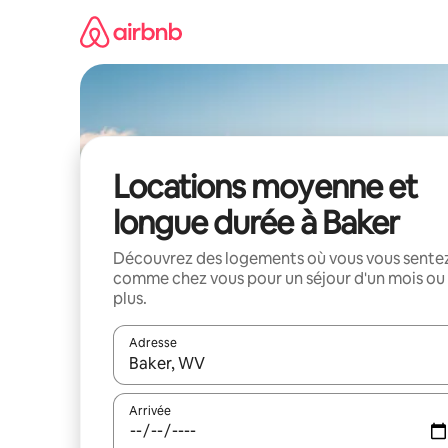
Aller
directement
au
contenu
Locations moyenne et
longue durée à Baker
Découvrez des logements où vous vous sente
comme chez vous pour un séjour d'un mois ou
plus.
Adresse
Lorsque les résultats s'affichent, utilisez les flèc
Arrivée