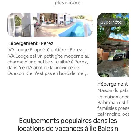
plus encore.
Superhôte
Superhôte
Hébergement ⋅ Perez
IVA Lodge Propriété entière - Perez,
Quezon, Alabat
IVA Lodge est un petit gîte moderne au
charme d'une petite ville situé à Perez,
dans l'île d'Alabat de la province de
Quezon. Ce n'est pas en bord de mer,
mais il est près de la plage à environ 7-8
Hébergement ⋅ M
minutes à pied. Il y a de nombreuses
Maison du patrimo
stations balnéaires dans les environs qui
promotion !
sont ouvertes pour des excursions de
La maison ancestr
jour comme de nuit. Ils facturent
Balamban est l'un
généralement de 1 à 3 $ par personne
familiales préservé
pour entrer, mais il y a un long rivage qui
patrimoine local e
Équipements populaires dans les
est gratuit. Le tarif indiqué est pour un
traditionnelles ph
maximum de 16 adultes et 3 enfants ou
Quezon. Il se com
locations de vacances à Île Balesin
19-20 personnes. Les enfants de sept
2 toilettes, salon 