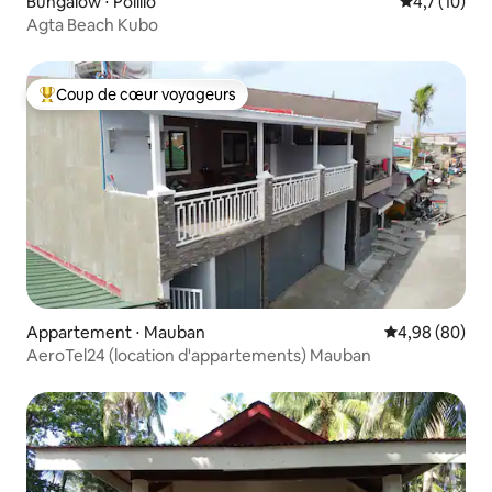
Bungalow ⋅ Polillo
Évaluation m
4,7 (10)
Agta Beach Kubo
Coup de cœur voyageurs
Coups de cœur voyageurs les plus appréciés
Appartement ⋅ Mauban
Évaluation mo
4,98 (80)
AeroTel24 (location d'appartements) Mauban