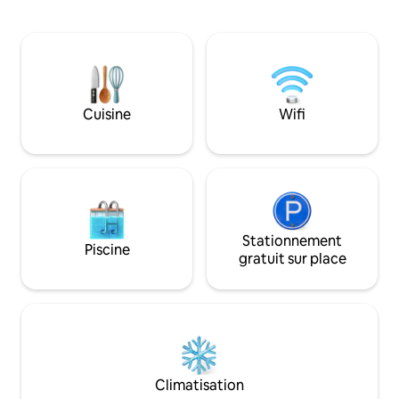
ans et moins sont gratuits.
2e étage. Elle dis
fenêtres en coqui
panneaux coulissa
en plein air. C'est
de la plage de Cag
minutes des chutes
magasins et resta
Cuisine
Wifi
accessibles à pied.
dans ce qu'elle a d
Stationnement
Piscine
gratuit sur place
Climatisation