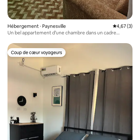
Hébergement ⋅ Paynesville
Évaluation m
4,67 (3)
Un bel appartement d’une chambre dans un cadre
agréable.
Coup de cœur voyageurs
Coup de cœur voyageurs