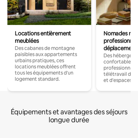
Locations entièrement
Nomades num
meublées
professionnel
déplacement
Des cabanes de montagne
paisibles aux appartements
Des hébergem
urbains pratiques, ces
confortables p
locations meublées offrent
professionnels
tous les équipements d'un
télétravail dis
logement standard.
et d'espaces de
Équipements et avantages des séjours
longue durée