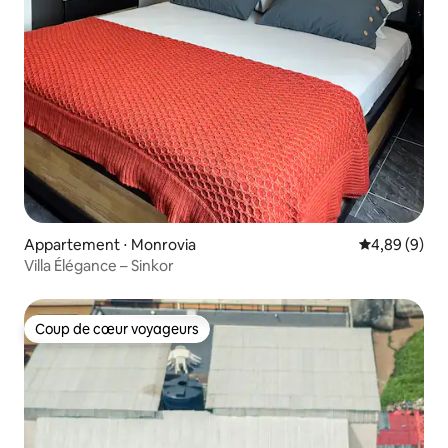
Appartement ⋅ Monrovia
Évaluation m
4,89 (9)
Villa Élégance – Sinkor
Coup de cœur voyageurs
Coup de cœur voyageurs