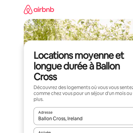
Aller
directement
au
contenu
Locations moyenne et
longue durée à Ballon
Cross
Découvrez des logements où vous vous sente
comme chez vous pour un séjour d'un mois ou
plus.
Adresse
Lorsque les résultats s'affichent, utilisez les flèc
Arrivée