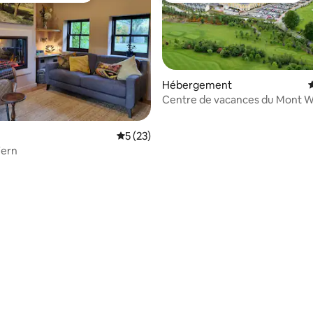
Hébergement
É
Centre de vacances du Mont W
r la base de 93 commentaires : 4,75 sur 5
Évaluation moyenne sur la base de 23 co
5 (23)
Fern