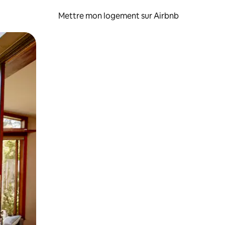
Mettre mon logement sur Airbnb
sant glisser.