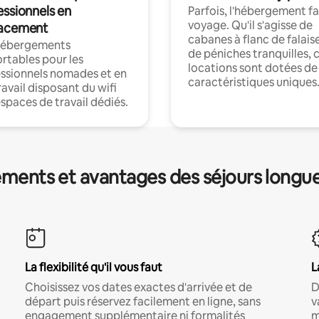
essionnels en
Parfois, l'hébergement fai
voyage. Qu'il s'agisse de
acement
cabanes à flanc de falais
hébergements
de péniches tranquilles, 
rtables pour les
locations sont dotées de
ssionnels nomades et en
caractéristiques uniques
ravail disposant du wifi
espaces de travail dédiés.
ments et avantages des séjours longu
La flexibilité qu'il vous faut
L
Choisissez vos dates exactes d'arrivée et de
D
départ puis réservez facilement en ligne, sans
v
engagement supplémentaire ni formalités
m