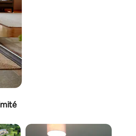
imité
lus appréciés