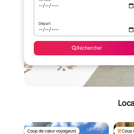
Départ
Rechercher
Loca
Coup de cœur voyageurs
Coup 
Coup de cœur voyageurs
Coups de