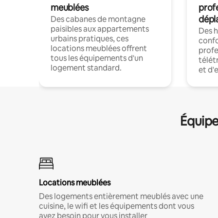
meublées
prof
dépl
Des cabanes de montagne
paisibles aux appartements
Des 
urbains pratiques, ces
confo
locations meublées offrent
profe
tous les équipements d'un
télét
logement standard.
et d'
Équipe
Locations meublées
Des logements entièrement meublés avec une
cuisine, le wifi et les équipements dont vous
avez besoin pour vous installer