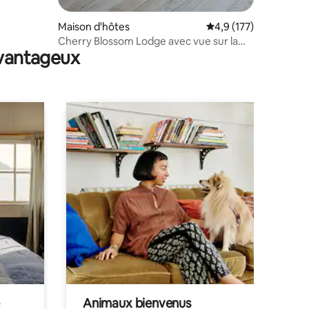
Maison d'hôtes
Évaluation moyenne su
4,9 (177)
Cherry Blossom Lodge avec vue sur la
avantageux
campagne
Animaux bienvenus