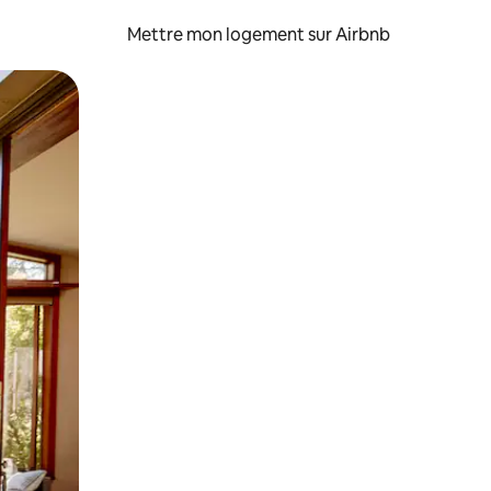
Mettre mon logement sur Airbnb
sant glisser.