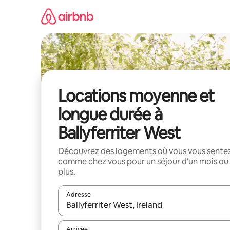
Aller
directement
au
contenu
Locations moyenne et
longue durée à
Ballyferriter West
Découvrez des logements où vous vous sente
comme chez vous pour un séjour d'un mois ou
plus.
Adresse
Lorsque les résultats s'affichent, utilisez les flèc
Arrivée