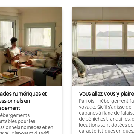
des numériques et
Vous allez vous y plaire
essionnels en
Parfois, l'hébergement fai
voyage. Qu'il s'agisse de
acement
cabanes à flanc de falais
hébergements
de péniches tranquilles, 
rtables pour les
locations sont dotées de
ssionnels nomades et en
caractéristiques uniques
ravail disposant du wifi