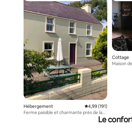
Cottage
Maison des
Way
Hébergement
Évaluation moyenne sur
4,99 (191)
Ferme paisible et charmante près de la
Le confor
plage