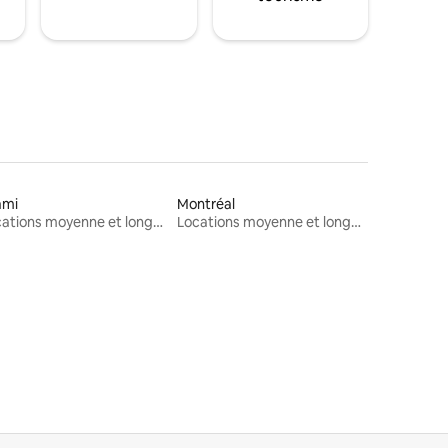
ami
Montréal
Locations moyenne et longue durée
Locations moyenne et longue durée