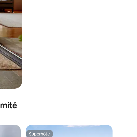
imité
Superhôte
Superhôte