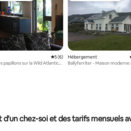
Évaluation moyenne sur la base de 6 co
5 (6)
Hébergement
 papillons sur la Wild Atlantic
Ballyferriter - Maison moderne
imprenable sur la mer
 la base de 191 commentaires : 4,99 sur 5
t d'un chez-soi et des tarifs mensuels 