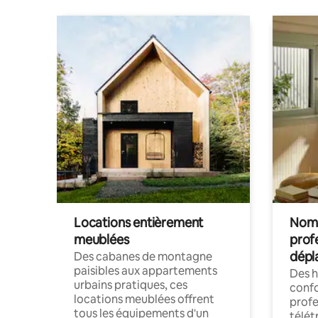
Locations entièrement
Noma
meublées
prof
dépl
Des cabanes de montagne
paisibles aux appartements
Des 
urbains pratiques, ces
confo
locations meublées offrent
profe
tous les équipements d'un
télét