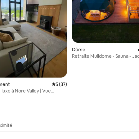
r la base de 18 commentaires : 4,89 sur 5
Dôme
Retraite Mulldome - Sauna - Jac
Piscine
ment
Évaluation moyenne sur la base de 37 co
5 (37)
 luxe à Nore Valley | Vue
le
ximité