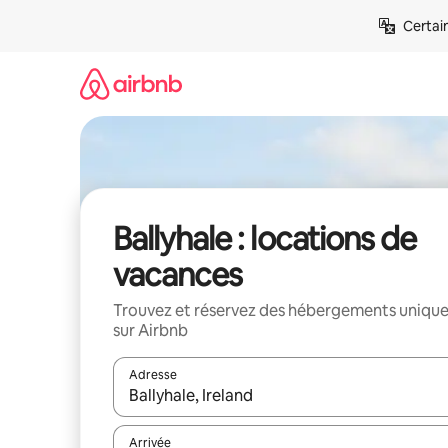
Aller
Certai
directement
au
contenu
Ballyhale : locations de
vacances
Trouvez et réservez des hébergements uniqu
sur Airbnb
Adresse
Lorsque les résultats s'affichent, utilisez les flèc
Arrivée