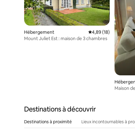
Hébergement
Évaluation moyenne su
4,89 (18)
Mount Juliet Est : maison de 3 chambres
Héberge
Maison de
imprenab
Destinations à découvrir
Destinations à proximité
Lieux incontournables à pro