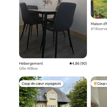
Maison d'
#1 Riverv
couper le
Hébergement
Évaluation moyenne sur
4,86 (90)
Gîte Willow
Coup de cœur voyageurs
Coup 
Coup de cœur voyageurs
Coups de