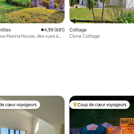
hôtes
Évaluation moyenne sur la base de 681 commen
4,99 (681)
Cottage
iew Marina House, des vues à
Clune Cottage
 souffle ! 5★
 la base de 90 commentaires : 4,86 sur 5
de cœur voyageurs
Coup de cœur voyageurs
 cœur voyageurs les plus appréciés
Coups de cœur voyageurs les p