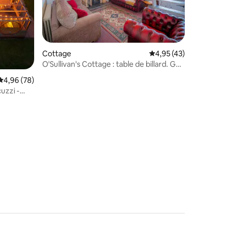
Cottage
Évaluation moyenne su
4,95 (43)
O'Sullivan's Cottage : table de billard. Golf
à proximité !
Évaluation moyenne sur la base de 78 commentaires : 4,96 sur 5
4,96 (78)
uzzi -
mmentaires : 5 sur 5