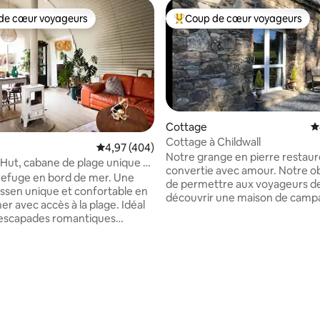
de cœur voyageurs
Coup de cœur voyageurs
 cœur voyageurs les plus appréciés
Coups de cœur voyageurs les p
Cottage
É
Cottage à Childwall
r la base de 433 commentaires : 4,9 sur 5
Évaluation moyenne sur la base de 404 commen
4,97 (404)
Notre grange en pierre restaur
 Hut, cabane de plage unique et
convertie avec amour. Notre objectif est
efuge en bord de mer. Une
de permettre aux voyageurs d
ssen unique et confortable en
découvrir une maison de cam
r avec accès à la plage. Idéal
irlandaise historique et traditio
 escapades romantiques
tout en profitant du confort de 
es. Présentée sur la couverture
moderne. Nous avons SKYTV, 
ne Ireland's Homes Interiors &
WIFI, mais nous pouvons égal
de Period Living, la Nissen Hut
offrir la tranquillité de la camp
arnation même du chic en bord
irlandaise. Trois chambres doubles
e grand espace ouvert
complètent un grand rez-de-c
un poêle à bois, une salle de
ouvert. Avec son propre terrain et son
tyle balinais avec douche à
parking, cette propriété en pie