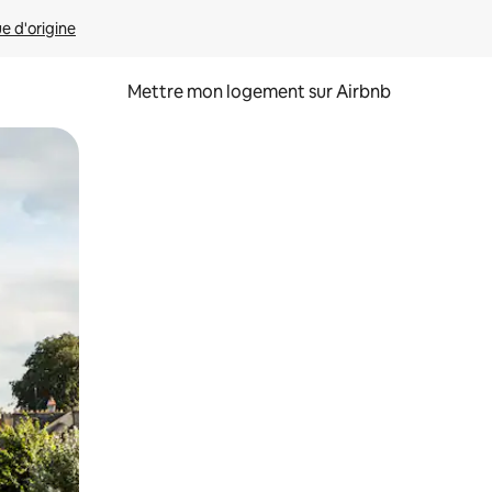
ue d'origine
Mettre mon logement sur Airbnb
sant glisser.