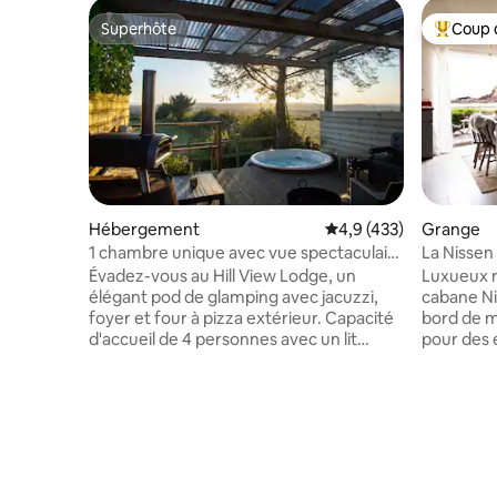
Superhôte
Coup 
Superhôte
Coups de
Hébergement
Évaluation moyenne su
4,9 (433)
Grange
1 chambre unique avec vue spectaculaire
La Nissen
et jacuzzi
élégante
Évadez-vous au Hill View Lodge, un
Luxueux r
élégant pod de glamping avec jacuzzi,
cabane Ni
foyer et four à pizza extérieur. Capacité
bord de me
d'accueil de 4 personnes avec un lit
pour des
double confortable et un canapé-lit -
tranquill
idéal pour les couples, les amis ou les
du magazi
petites familles (ANIMAUX DE
living et 
COMPAGNIE BIENVENUS !) À l'intérieur,
est l'inc
profitez d'une kitchenette moderne,
de mer. L
d'une douche et d'un poêle à bois ; à
comprend 
l'extérieur, contemplez les étoiles ou
bains de s