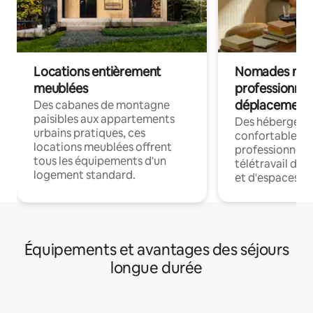
Locations entièrement
Nomades num
meublées
professionnel
déplacement
Des cabanes de montagne
paisibles aux appartements
Des hébergem
urbains pratiques, ces
confortables p
locations meublées offrent
professionnels
tous les équipements d'un
télétravail dis
logement standard.
et d'espaces de
Équipements et avantages des séjours
longue durée