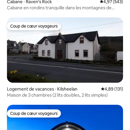
Cabane ⋅ Raven's Rock
Évaluation moy
4,97 (543)
Cabane en rondins tranquille dans les montagnes de
Comeragh (2/2)
Coup de cœur voyageurs
Coup de cœur voyageurs
Logement de vacances ⋅ Kilsheelan
Évaluation moy
4,89 (131)
Maison de 3 chambres (2 lits doubles, 2 lits simples)
Coup de cœur voyageurs
Coup de cœur voyageurs