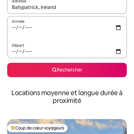
Adresse
Lorsque les résultats s'affichent, utilisez les flèches vers le hau
Arrivée
Départ
Rechercher
Locations moyenne et longue durée à
proximité
Coup de cœur voyageurs
Coups de cœur voyageurs les plus appréciés