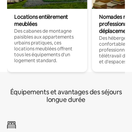
Locations entièrement
Nomades num
meublées
professionnel
déplacement
Des cabanes de montagne
paisibles aux appartements
Des hébergem
urbains pratiques, ces
confortables p
locations meublées offrent
professionnels
tous les équipements d'un
télétravail dis
logement standard.
et d'espaces de
Équipements et avantages des séjours
longue durée