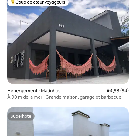
Coup de cœur voyageurs
Coups de cœur voyageurs les plus appréciés
Hébergement ⋅ Matinhos
Évaluation mo
4,98 (94)
À 90 m de la mer | Grande maison, garage et barbecue
Superhôte
Superhôte