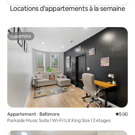
Locations d'appartements à la semaine
Superhôte
Superhôte
Appartement ⋅ Baltimore
Évaluatio
5 (4)
Parkside Music Suite l Wi-Fi l Lit King Size l 2 étages