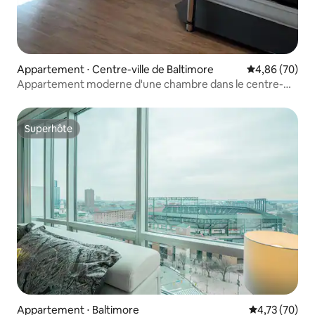
Appartement ⋅ Centre-ville de Baltimore
Évaluation mo
4,86 (70)
Appartement moderne d'une chambre dans le centre-
ville de Baltimore
Superhôte
Superhôte
Appartement ⋅ Baltimore
Évaluation mo
4,73 (70)