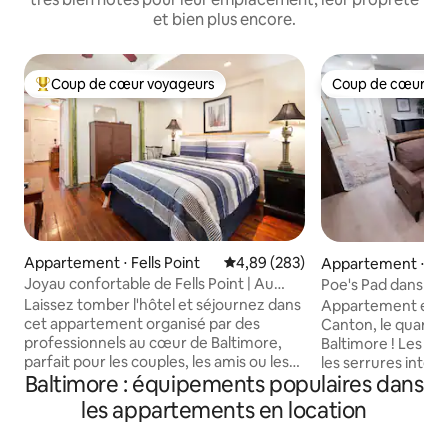
et bien plus encore.
Coup de cœur voyageurs
Coup de cœur vo
Coups de cœur voyageurs les plus appréciés
Coup de cœur vo
Appartement ⋅ Fells Point
Évaluation moyenne sur la base 
4,89 (283)
Appartement ⋅ C
Joyau confortable de Fells Point | Au
Poe's Pad dans le 
cœur de Fells Point
Laissez tomber l'hôtel et séjournez dans
Appartement enti
cet appartement organisé par des
Canton, le quartier
professionnels au cœur de Baltimore,
Baltimore ! Les é
parfait pour les couples, les amis ou les
les serrures intell
Baltimore : équipements populaires dans
voyageurs en solo. On se sent comme à
de surveillance gar
la maison ! 4 🛏️ personnes : lit Queen
et l'intimité. Desi
les appartements en location
Size + canapé-lit Queen Size Salle de bain
comptoirs en quar
🚿 complète avec douche à l'italienne
végétalien et mat