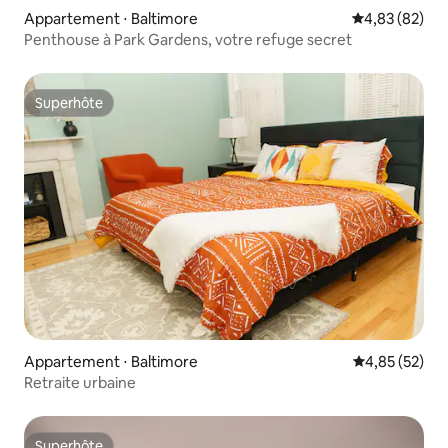
Appartement ⋅ Baltimore
Évaluation mo
4,83 (82)
Penthouse à Park Gardens, votre refuge secret
Superhôte
Superhôte
Appartement ⋅ Baltimore
Évaluation mo
4,85 (52)
Retraite urbaine
Superhôte