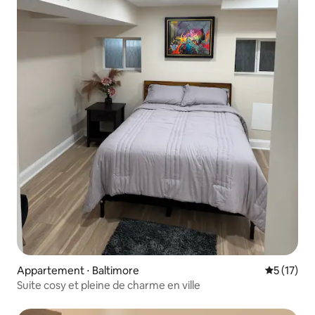
Appartement ⋅ Baltimore
Évaluation
5 (17)
Suite cosy et pleine de charme en ville