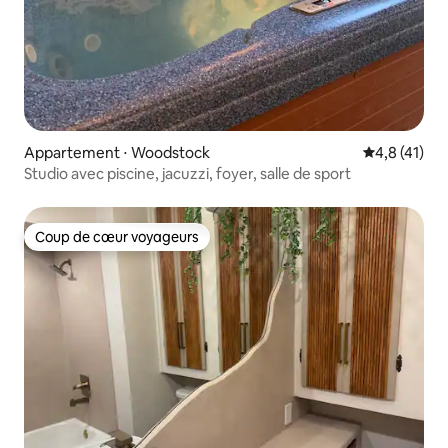
Appartement ⋅ Woodstock
Évaluation m
4,8 (41)
Studio avec piscine, jacuzzi, foyer, salle de sport
Coup de cœur voyageurs
Coup de cœur voyageurs