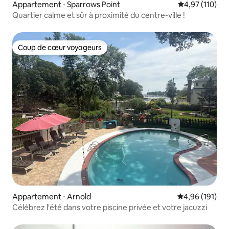
Appartement ⋅ Sparrows Point
Évaluation moy
4,97 (110)
Quartier calme et sûr à proximité du centre-ville !
Coup de cœur voyageurs
Coup de cœur voyageurs
Appartement ⋅ Arnold
Évaluation moy
4,96 (191)
Célébrez l'été dans votre piscine privée et votre jacuzzi