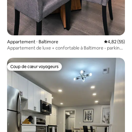
Appartement ⋅ Baltimore
Évaluation mo
4,82 (55)
Appartement de luxe + confortable à Baltimore - parking
privé
Coup de cœur voyageurs
Coup de cœur voyageurs