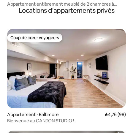
Appartement entièrement meublé de 2 chambres à
Locations d'appartements privés
Baltimore D
Coup de cœur voyageurs
Coup de cœur voyageurs
Appartement ⋅ Baltimore
Évaluation mo
4,76 (98)
Bienvenue au CANTON STUDIO !