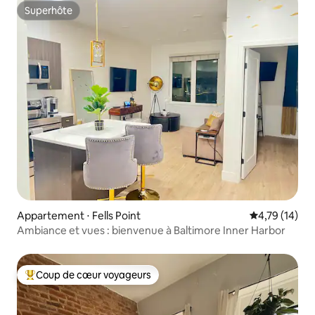
Superhôte
Superhôte
Appartement ⋅ Fells Point
Évaluation mo
4,79 (14)
Ambiance et vues : bienvenue à Baltimore Inner Harbor
Coup de cœur voyageurs
Coups de cœur voyageurs les plus appréciés