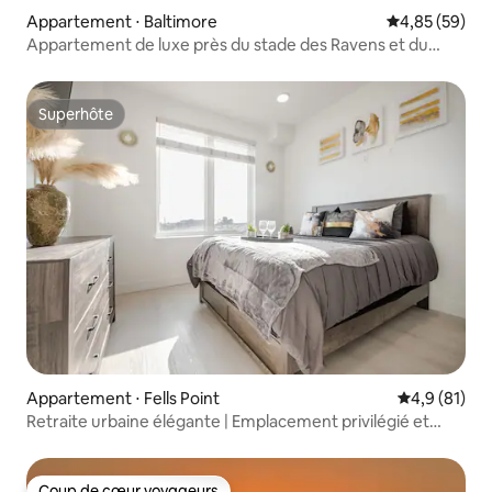
Appartement ⋅ Baltimore
Évaluation mo
4,85 (59)
Appartement de luxe près du stade des Ravens et du
centre-ville
Superhôte
Superhôte
Appartement ⋅ Fells Point
Évaluation m
4,9 (81)
Retraite urbaine élégante | Emplacement privilégié et
confort !
Coup de cœur voyageurs