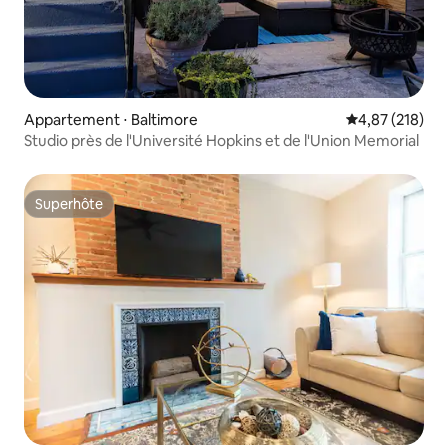
Appartement ⋅ Baltimore
Évaluation moy
4,87 (218)
Studio près de l'Université Hopkins et de l'Union Memorial
Superhôte
Superhôte