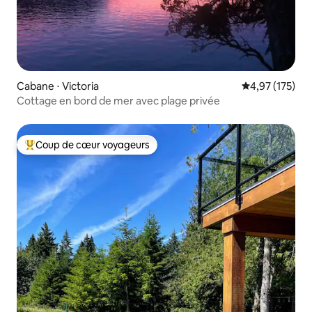
Cabane ⋅ Victoria
Évaluation moy
4,97 (175)
Cottage en bord de mer avec plage privée
Coup de cœur voyageurs
Coups de cœur voyageurs les plus appréciés