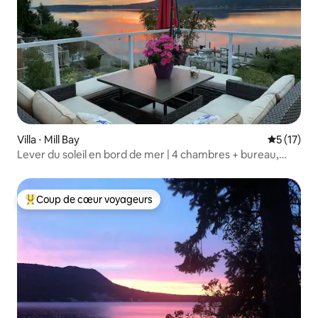
Villa ⋅ Mill Bay
Évaluation
5 (17)
Lever du soleil en bord de mer | 4 chambres + bureau,
4 salles de bain, accès à la plage
Coup de cœur voyageurs
Coups de cœur voyageurs les plus appréciés