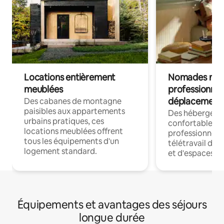
Locations entièrement
Nomades num
meublées
professionnel
déplacement
Des cabanes de montagne
paisibles aux appartements
Des hébergem
urbains pratiques, ces
confortables p
locations meublées offrent
professionnels
tous les équipements d'un
télétravail dis
logement standard.
et d'espaces de
Équipements et avantages des séjours
longue durée