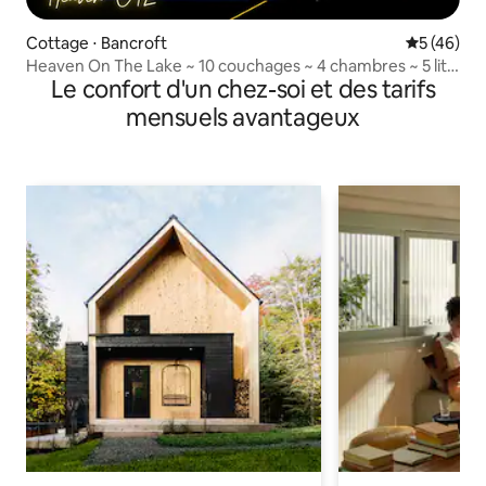
Cottage ⋅ Bancroft
Évaluation
5 (46)
Heaven On The Lake ~ 10 couchages ~ 4 chambres ~ 5 lits
Le confort d'un chez-soi et des tarifs
~ Jacuzzi
mensuels avantageux