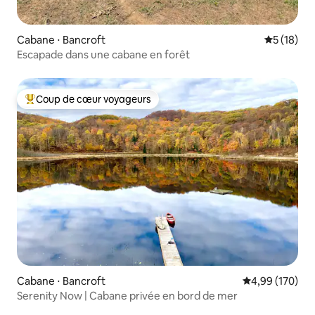
Cabane ⋅ Bancroft
Évaluation
5 (18)
Escapade dans une cabane en forêt
Coup de cœur voyageurs
Coups de cœur voyageurs les plus appréciés
Cabane ⋅ Bancroft
Évaluation moy
4,99 (170)
Serenity Now | Cabane privée en bord de mer