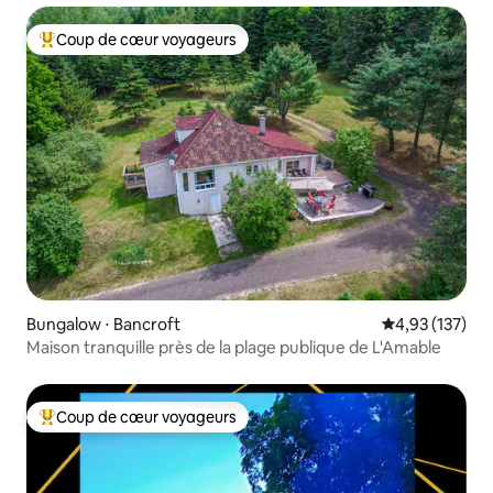
Coup de cœur voyageurs
Coups de cœur voyageurs les plus appréciés
Bungalow ⋅ Bancroft
Évaluation moy
4,93 (137)
Maison tranquille près de la plage publique de L'Amable
Coup de cœur voyageurs
Coups de cœur voyageurs les plus appréciés