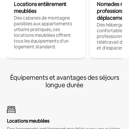
Locations entièrement
Nomades num
meublées
professionnel
déplacement
Des cabanes de montagne
paisibles aux appartements
Des hébergem
urbains pratiques, ces
confortables p
locations meublées offrent
professionnels
tous les équipements d'un
télétravail dis
logement standard.
et d'espaces de
Équipements et avantages des séjours
longue durée
Locations meublées