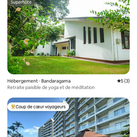
Superhôte
Superhôte
Hébergement ⋅ Bandaragama
Évaluatio
5 (3)
Retraite paisible de yoga et de méditation
Coup de cœur voyageurs
Coups de cœur voyageurs les plus appréciés