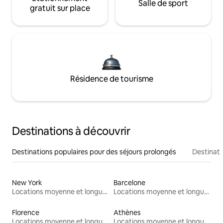
Salle de sport
gratuit sur place
Résidence de tourisme
Destinations à découvrir
Destinations populaires pour des séjours prolongés
Destinati
New York
Barcelone
Locations moyenne et longue durée
Locations moyenne et longue durée
Florence
Athènes
Locations moyenne et longue durée
Locations moyenne et longue durée