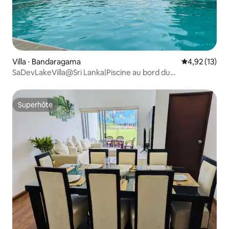
Villa ⋅ Bandaragama
Évaluation mo
4,92 (13)
SaDevLakeVilla@Sri Lanka|Piscine au bord du
lac|Personnel|Chambre d'hôtes
Superhôte
Superhôte