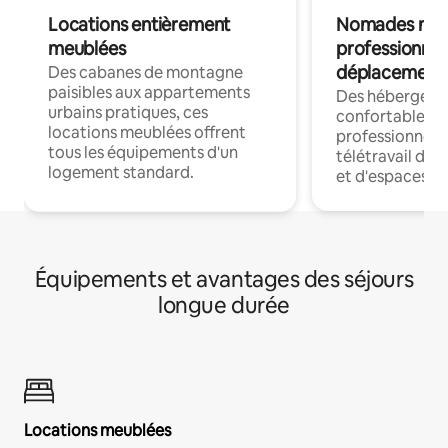
Locations entièrement
Nomades num
meublées
professionnel
déplacement
Des cabanes de montagne
paisibles aux appartements
Des hébergem
urbains pratiques, ces
confortables p
locations meublées offrent
professionnels
tous les équipements d'un
télétravail dis
logement standard.
et d'espaces de
Équipements et avantages des séjours
longue durée
Locations meublées