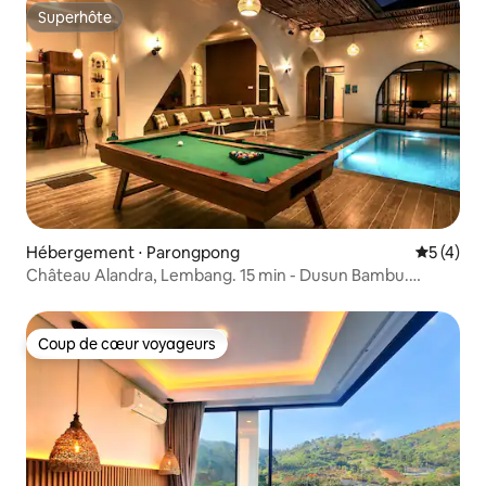
Superhôte
Superhôte
Hébergement ⋅ Parongpong
Évaluatio
5 (4)
Château Alandra, Lembang. 15 min - Dusun Bambu.
16 personnes max.
Coup de cœur voyageurs
Coup de cœur voyageurs