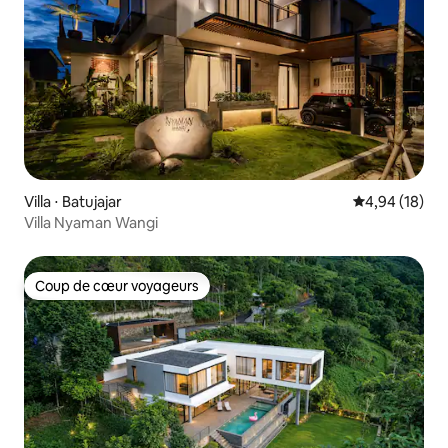
Villa ⋅ Batujajar
Évaluation mo
4,94 (18)
Villa Nyaman Wangi
Coup de cœur voyageurs
Coup de cœur voyageurs