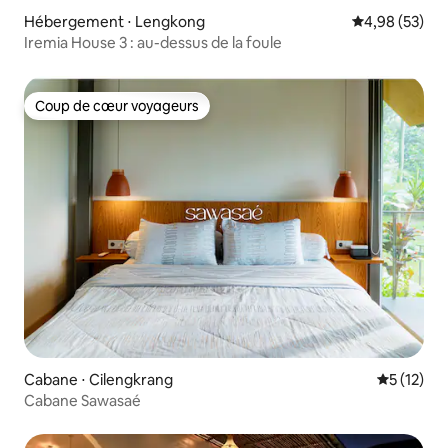
Hébergement ⋅ Lengkong
Évaluation mo
4,98 (53)
Iremia House 3 : au-dessus de la foule
Coup de cœur voyageurs
Coup de cœur voyageurs
Cabane ⋅ Cilengkrang
Évaluation
5 (12)
Cabane Sawasaé