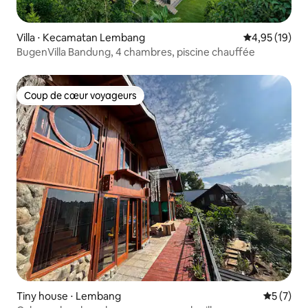
Villa ⋅ Kecamatan Lembang
Évaluation mo
4,95 (19)
BugenVilla Bandung, 4 chambres, piscine chauffée
Coup de cœur voyageurs
Coup de cœur voyageurs
Tiny house ⋅ Lembang
Évaluatio
5 (7)