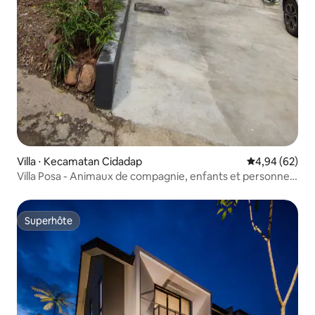
Villa ⋅ Kecamatan Cidadap
Évaluation mo
4,94 (62)
Villa Posa - Animaux de compagnie, enfants et personnes
âgées.
Superhôte
Superhôte