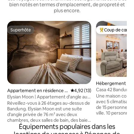
bien notés en termes d'emplacement, de propreté et
plus encore.
Superhôte
Coup de cœur 
Superhôte
Coups de cœur vo
Hébergement ⋅ K
Antapani
Casa 42 Bandung -
Appartement en résidence ⋅
Évaluation moyenne sur la base
4,92 (13)
du centre-ville
Une maison confo
Lengkong
Elysian Moon | Appartement d'angle au
avec 5 climatisat
26e étage | Vue sur la ville
Réveillez-vous à 26 étages au-dessus de
de 15 personnes e
Bandung. Elysian Moon est une suite
ville. 10 personnes
d'angle privée de 76 m² avec deux
5 personnes sur de
chambres, deux salles de bain, des baies
Veuillez indiquer 
Équipements populaires dans les
vitrées donnant sur la ville et une
voyageurs dans le
chambre éclairée par la lune conçue