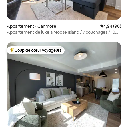
Appartement ⋅ Canmore
Évaluation mo
4,94 (96)
Appartement de luxe à Moose Island / 7 couchages / 10
min de Banff
Coup de cœur voyageurs
Coups de cœur voyageurs les plus appréciés