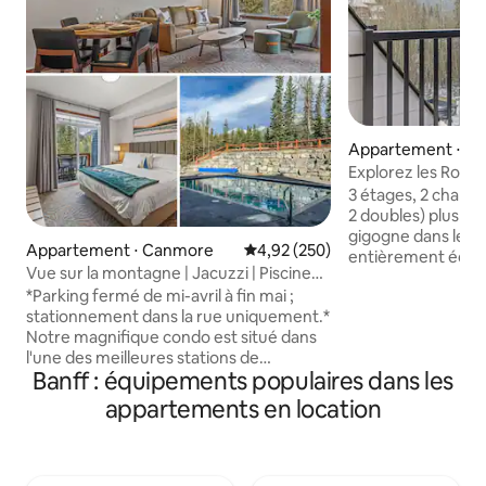
Appartement ⋅ C
Explorez les Roch
élégant apparte
3 étages, 2 chambr
2 doubles) plus c
gigogne dans le séjour C
Appartement ⋅ Canmore
Évaluation moyenne sur la base 
4,92 (250)
entièrement équipée. Chaise haut
Vue sur la montagne | Jacuzzi | Piscine
pour bébé disponibl
extérieure | Lit King
*Parking fermé de mi-avril à fin mai ;
montagneuse de C
stationnement dans la rue uniquement.*
de marche des commodité
Notre magnifique condo est situé dans
stationnement est
l'une des meilleures stations de
chauffé attenant 
Banff : équipements populaires dans les
Canmore avec un accès toute l'année au
et 83" de haut. La
jacuzzi et à la piscine chauffée. Nous
mesure 105" de la
appartements en location
sommes à 20 minutes à pied du centre-
dans la rue si disp
ville de Canmore avec des sentiers de
linge/sèche-linge 
randonnée et de vélo à proximité. Vous
jacuzzi. Terrasse privée face à la
cherchez une maison loin de chez soi ?
montagne des 3 sœ