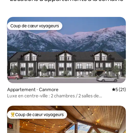
Coup de cœur voyageurs
Coup de cœur voyageurs
Appartement ⋅ Canmore
Évaluation
5 (21)
Luxe en centre-ville : 2 chambres / 2 salles de
bain | Trois Sœurs | Jacuzzi | Parking
Coup de cœur voyageurs
Coups de cœur voyageurs les plus appréciés