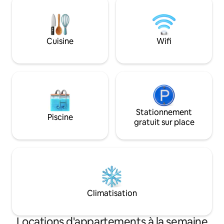
Notre condo est entièrement
d'escaliers dans l
approvisionné pour cuisiner tous vos
étages.
repas, avec un lit king size confortable,
un accès au patio et une vue imprenable
Cuisine
Wifi
sur la montagne avec vue sur la
piscine/le jacuzzi. Restez un peu, vous
allez adorer !
Stationnement
Piscine
gratuit sur place
Climatisation
Locations d'appartements à la semaine