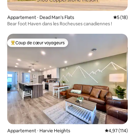
Appartement ⋅ Dead Man's Flats
Évaluation
5 (18)
Bear foot Haven dans les Rocheuses canadiennes !
Coup de cœur voyageurs
Coups de cœur voyageurs les plus appréciés
Appartement ⋅ Harvie Heights
Évaluation moy
4,97 (114)