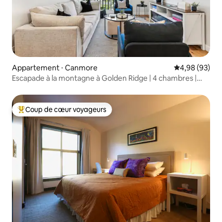
Appartement ⋅ Canmore
Évaluation mo
4,98 (93)
Escapade à la montagne à Golden Ridge | 4 chambres |
Jacuzzi + salle de sport !
Coup de cœur voyageurs
Coups de cœur voyageurs les plus appréciés