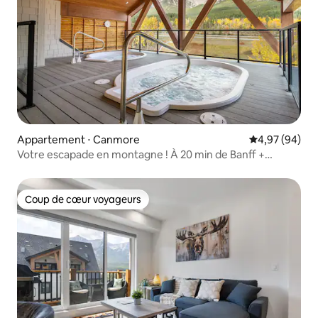
Appartement ⋅ Canmore
Évaluation mo
4,97 (94)
Votre escapade en montagne ! À 20 min de Banff +
jacuzzis !
Coup de cœur voyageurs
Coup de cœur voyageurs