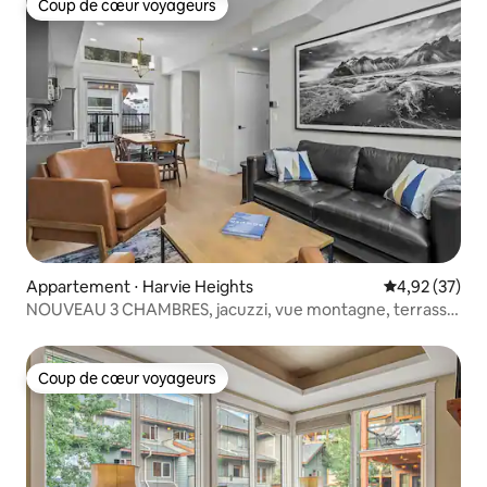
Coup de cœur voyageurs
Coup de cœur voyageurs
Appartement ⋅ Harvie Heights
Évaluation mo
4,92 (37)
NOUVEAU 3 CHAMBRES, jacuzzi, vue montagne, terrasse,
barbecue
Coup de cœur voyageurs
Coup de cœur voyageurs