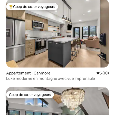
Coup de cœur voyageurs
Coups de cœur voyageurs les plus appréciés
Appartement ⋅ Canmore
Évaluation
5 (10)
Luxe moderne en montagne avec vue imprenable
Coup de cœur voyageurs
Coup de cœur voyageurs