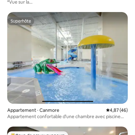
*Vue sur la
montagne/jacuzzi/2 chambres/climatisation/cuisine/parking
Superhôte
Superhôte
Appartement ⋅ Canmore
Évaluation mo
4,87 (46)
Appartement confortable d'une chambre avec piscine
intérieure et jacuzzi