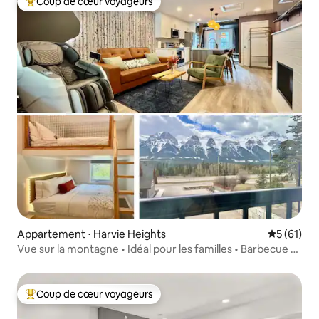
Coup de cœur voyageurs
Coups de cœur voyageurs les plus appréciés
Appartement ⋅ Harvie Heights
Évaluation
5 (61)
Vue sur la montagne • Idéal pour les familles • Barbecue •
Jacuzzi partagé
Coup de cœur voyageurs
Coups de cœur voyageurs les plus appréciés