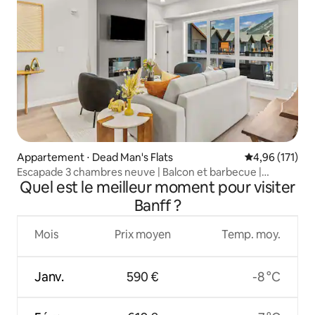
Appartement ⋅ Dead Man's Flats
Évaluation moy
4,96 (171)
Escapade 3 chambres neuve | Balcon et barbecue |
Quel est le meilleur moment pour visiter
9 voyageurs
Banff ?
Mois
Prix moyen
Temp. moy.
Janv.
590 €
-8 °C