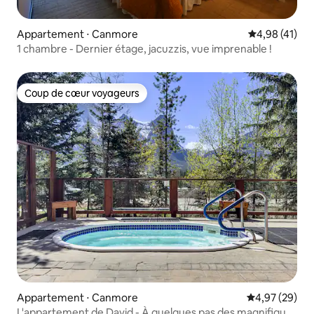
Appartement ⋅ Canmore
Évaluation mo
4,98 (41)
1 chambre - Dernier étage, jacuzzis, vue imprenable !
Coup de cœur voyageurs
Coup de cœur voyageurs
Appartement ⋅ Canmore
Évaluation mo
4,97 (29)
L'appartement de David - À quelques pas des magnifiques