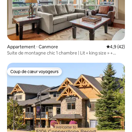
Appartement ⋅ Canmore
Évaluation m
4,9 (42)
Suite de montagne chic 1 chambre | Lit « king size » +
piscine
Coup de cœur voyageurs
Coup de cœur voyageurs