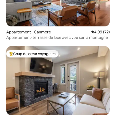
Appartement ⋅ Canmore
Évaluation mo
4,99 (72)
Appartement-terrasse de luxe avec vue sur la montagne
Coup de cœur voyageurs
Coups de cœur voyageurs les plus appréciés