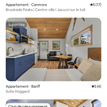
Appartement ⋅ Canmore
Évaluation
5 (17)
Brookside Peaks | Centre-ville | Jacuzzi sur le toit
Superhôte
Superhôte
Appartement ⋅ Banff
Évaluatio
5 (4)
Suite Hoggard
Coup de cœur voyageurs