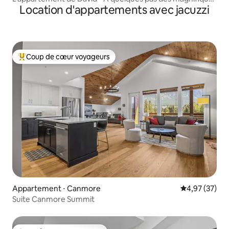
Location d'appartements avec jacuzzi
Rocheuses
Coup de cœur voyageurs
Coups de cœur voyageurs les plus appréciés
Appartement ⋅ Canmore
Évaluation mo
4,97 (37)
Suite Canmore Summit