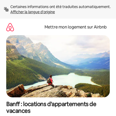
Aller
Certaines informations ont été traduites automatiquement. 
directement
Afficher la langue d'origine
au
contenu
Mettre mon logement sur Airbnb
Banff : locations d'appartements de
vacances