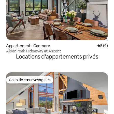
Appartement ⋅ Canmore
Évaluatio
5 (9)
AlpenPeak Hideaway at Ascent
Locations d'appartements privés
Coup de cœur voyageurs
Coup de cœur voyageurs