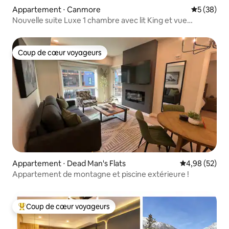
Appartement ⋅ Canmore
Évaluation
5 (38)
Nouvelle suite Luxe 1 chambre avec lit King et vue
imprenable sur la montagne
Coup de cœur voyageurs
Coup de cœur voyageurs
Appartement ⋅ Dead Man's Flats
Évaluation mo
4,98 (52)
Appartement de montagne et piscine extérieure !
Coup de cœur voyageurs
Coups de cœur voyageurs les plus appréciés