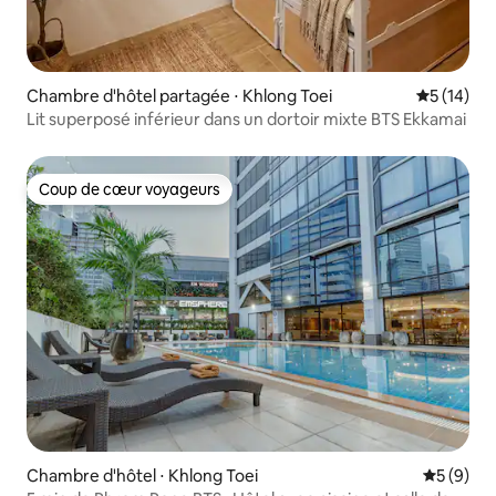
Chambre d'hôtel partagée ⋅ Khlong Toei
Évaluation
5 (14)
Lit superposé inférieur dans un dortoir mixte BTS Ekkamai
Coup de cœur voyageurs
Coup de cœur voyageurs
Chambre d'hôtel ⋅ Khlong Toei
Évaluatio
5 (9)