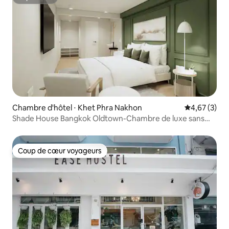
Superhôte
Chambre d'hôtel ⋅ Khet Phra Nakhon
Évaluation m
4,67 (3)
Shade House Bangkok Oldtown-Chambre de luxe sans
fenêtre
Coup de cœur voyageurs
Coup de cœur voyageurs