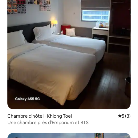
Chambre d'hôtel ⋅ Khlong Toei
Évaluatio
5 (3)
Une chambre près d'Emporium et BTS.