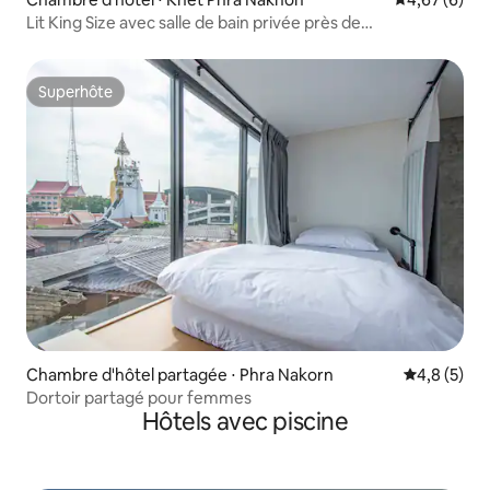
Lit King Size avec salle de bain privée près de
Khao Sarn Road
Superhôte
Superhôte
Chambre d'hôtel partagée ⋅ Phra Nakorn
Évaluation 
4,8 (5)
Dortoir partagé pour femmes
Hôtels avec piscine