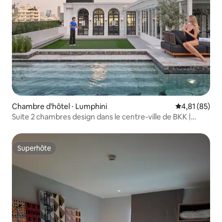
Chambre d'hôtel ⋅ Lumphini
Évaluation mo
4,81 (85)
Suite 2 chambres design dans le centre-ville de BKK |
Sukhumvit 31
Superhôte
Superhôte