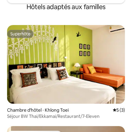
Consigne à bagages gratuite : que vous
Hôtels adaptés aux familles
arriviez tôt ou que vous partiez après le
départ, vos bagages peuvent être
entreposés en toute sécurité.
Superhôte
Superhôte
Chambre d'hôtel ⋅ Khlong Toei
Évaluatio
5 (3)
Séjour BW Thai/Ekkamai/Restaurant/7-Eleven