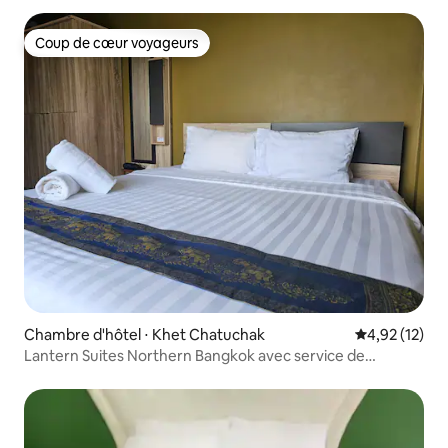
Coup de cœur voyageurs
Coup de cœur voyageurs
Chambre d'hôtel ⋅ Khet Chatuchak
Évaluation mo
4,92 (12)
Lantern Suites Northern Bangkok avec service de
ménage