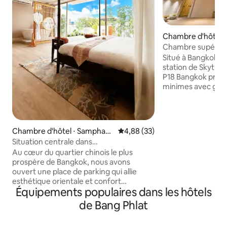
Chambre d'hôtel ⋅
ewi
Chambre supérieu
Situé à Bangkok, à
station de Skytrai
P18 Bangkok prop
minimes avec goû
Wi-Fi gratuite dan
attractions à pro
MBK Center qui es
minutes à pied. Les points d'intérêt
Chambre d'hôtel ⋅ Samphant
Évaluation moyenne sur la base
4,88 (33)
populaires près d
hawong
Situation centrale dans
comprennent le Si
Chinatown | Petit-déjeuner
Au cœur du quartier chinois le plus
centre commercial
gratuit | Blanchisserie | Logement très
prospère de Bangkok, nous avons
Mall et Central Wo
bien noté | Proche de SongWat et du
ouvert une place de parking qui allie
Phaya Thai Airport
métro | Suite avec jardin privé et vue sur
esthétique orientale et confort
seulement 1,3 miles
Chinatown la nuit | Très grande baignoire
Équipements populaires dans les hôtels
moderne d'un côté.Ce n'est pas
voyageurs à l'aér
seulement une station de voyage, mais
avec un trajet en 
de Bang Phlat
aussi un endroit idéal pour s'immerger
dans le style chinois et sentir les feux