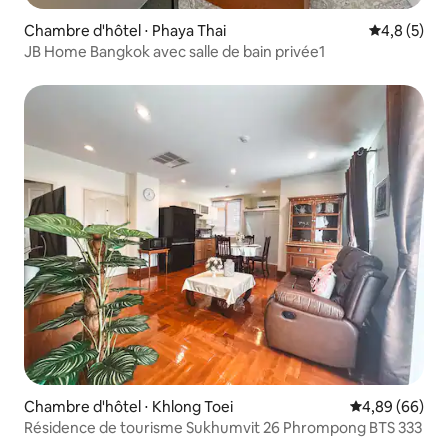
Chambre d'hôtel ⋅ Phaya Thai
Évaluation 
4,8 (5)
JB Home Bangkok avec salle de bain privée1
Chambre d'hôtel ⋅ Khlong Toei
Évaluation mo
4,89 (66)
Résidence de tourisme Sukhumvit 26 Phrompong BTS 333