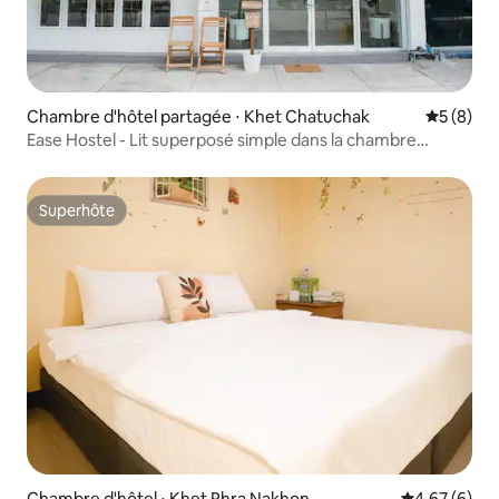
Chambre d'hôtel partagée ⋅ Khet Chatuchak
Évaluatio
5 (8)
Ease Hostel - Lit superposé simple dans la chambre
partagée
Superhôte
Superhôte
Chambre d'hôtel ⋅ Khet Phra Nakhon
Évaluation m
4,67 (6)