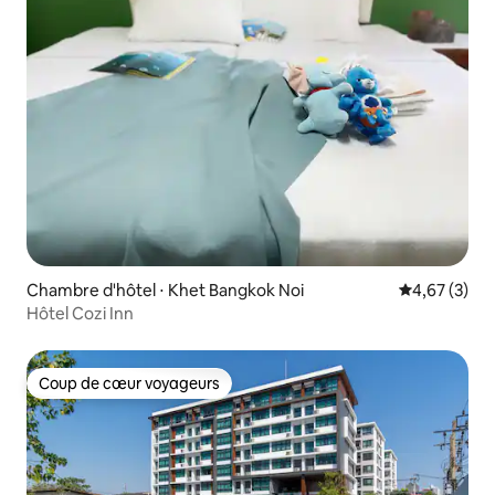
Chambre d'hôtel ⋅ Khet Bangkok Noi
Évaluation m
4,67 (3)
Hôtel Cozi Inn
Coup de cœur voyageurs
Coup de cœur voyageurs