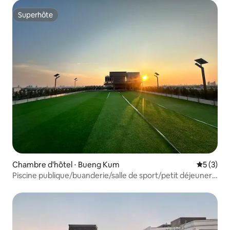
Superhôte
Superhôte
Chambre d'hôtel ⋅ Bueng Kum
Évaluatio
5 (3)
Piscine publique/buanderie/salle de sport/petit déjeuner
inclus/réception ouverte 24h/24/salle fumeurs