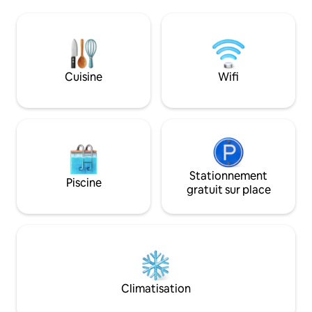
d'artifice locaux. Logement idéalement
situé • La rue principale Yaowarat
Chinatown a bien éclairé, le nid d'oiseau
le plus authentique, les nageoires de
requin, le zodiaque et les collations au
Michelin rouge, tous à portée de main. •
Cuisine
Wifi
À 5 minutes à pied de la station MRT Wat
Mangkon, accès très facile aux
monuments populaires tels que le Grand
Palais, la place Siam, iconsiam • À 5
minutes à pied du quartier de Song Wat
Wenchuang, entouré de nombreux
restaurants et cafés Michelin, la vieille
ville est entrelacée avec la nouvelle
Stationnement
Piscine
tendance, vintage et art. Nous
gratuit sur place
fournissons des services gratuits pour
chaque voyageur : • Petit déjeuner frais
tous les jours : une riche combinaison de
plats chinois et occidentaux, afin que
vous puissiez commencer votre journée
avec une agréable matinée. • Service de
blanchisserie gratuit : pour les voyageurs
Climatisation
de longue durée, nous fournissons un
service de blanchisserie de base. •