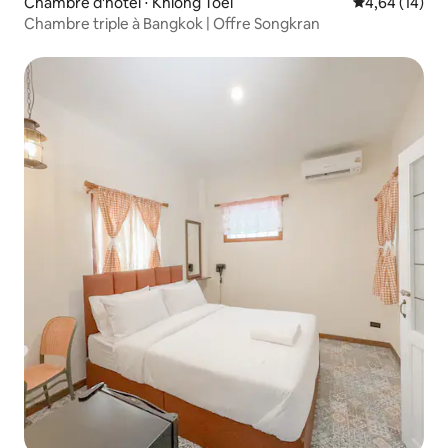
Chambre d'hôtel ⋅ Khlong Toei
Évaluation mo
4,64 (14)
Chambre triple à Bangkok | Offre Songkran