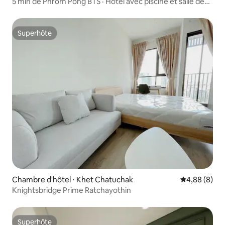
5 min de Phrom Pong BTS · Hôtel avec piscine et salle de
sport
Superhôte
Superhôte
Chambre d'hôtel ⋅ Khet Chatuchak
Évaluation m
4,88 (8)
Knightsbridge Prime Ratchayothin
Superhôte