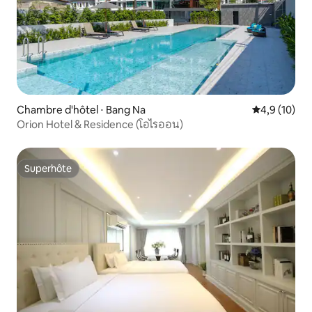
Chambre d'hôtel ⋅ Bang Na
Évaluation m
4,9 (10)
Orion Hotel & Residence (โอไรออน)
Superhôte
Superhôte