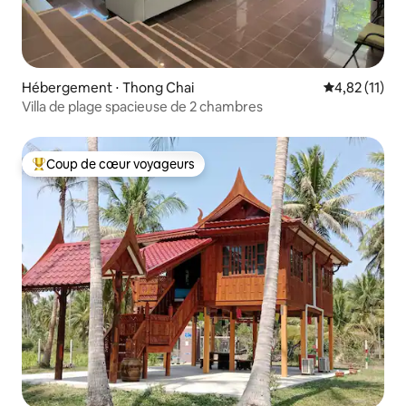
Hébergement ⋅ Thong Chai
Évaluation mo
4,82 (11)
Villa de plage spacieuse de 2 chambres
Coup de cœur voyageurs
Coups de cœur voyageurs les plus appréciés