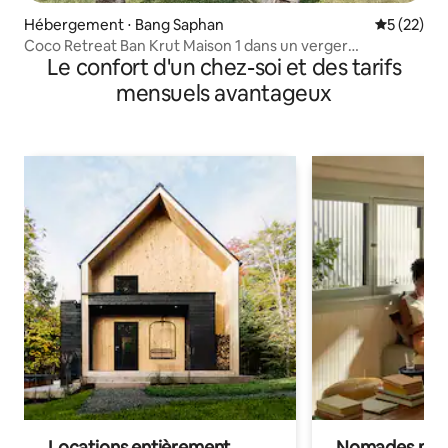
Hébergement ⋅ Bang Saphan
Évaluation
5 (22)
Coco Retreat Ban Krut Maison 1 dans un verger
Le confort d'un chez-soi et des tarifs
thaïlandais
mensuels avantageux
Locations entièrement
Nomades num