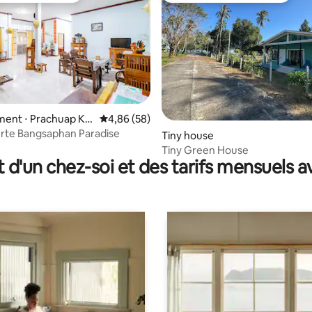
ent ⋅ Prachuap Khi
Évaluation moyenne sur la base de 58 commen
4,86 (58)
rte Bangsaphan Paradise
e sur la base de 6 commentaires : 5 sur 5
Tiny house
Tiny Green House
t d'un chez-soi et des tarifs mensuels 