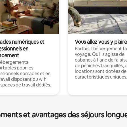
des numériques et
Vous allez vous y plaire
essionnels en
Parfois, l'hébergement fai
voyage. Qu'il s'agisse de
acement
cabanes à flanc de falais
hébergements
de péniches tranquilles, 
rtables pour les
locations sont dotées de
ssionnels nomades et en
caractéristiques uniques
ravail disposant du wifi
espaces de travail dédiés.
ments et avantages des séjours longu