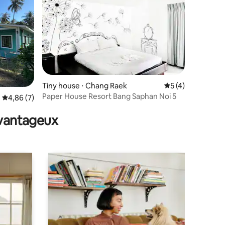
taires : 4,86 sur 5
Tiny house ⋅ Chang Raek
Évaluation moyenn
5 (4)
Paper House Resort Bang Saphan Noi 5
Évaluation moyenne sur la base de 7 commentaires : 4,86 sur 5
4,86 (7)
avantageux