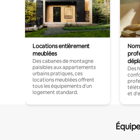
Locations entièrement
Noma
meublées
prof
dépl
Des cabanes de montagne
paisibles aux appartements
Des 
urbains pratiques, ces
confo
locations meublées offrent
profe
tous les équipements d'un
télét
logement standard.
et d'
Équipe