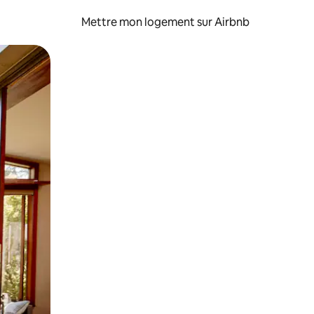
Mettre mon logement sur Airbnb
sant glisser.