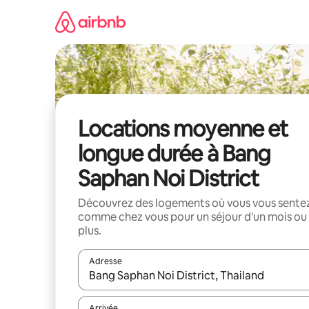
Aller
directement
au
contenu
Locations moyenne et
longue durée à Bang
Saphan Noi District
Découvrez des logements où vous vous sente
comme chez vous pour un séjour d'un mois ou
plus.
Adresse
Lorsque les résultats s'affichent, utilisez les flèc
Arrivée