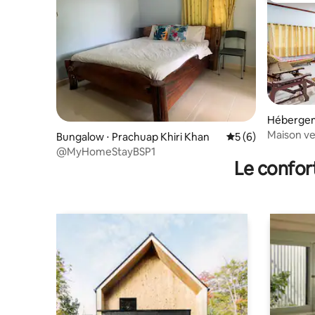
Hébergem
ri Khan
Maison ve
Bungalow ⋅ Prachuap Khiri Khan
Évaluation moyenn
5 (6)
@MyHomeStayBSP1
Le confor