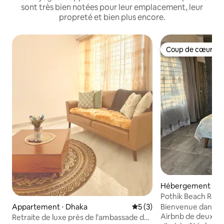
sont très bien notées pour leur emplacement, leur
propreté et bien plus encore.
Coup de cœur vo
Coup de cœur vo
Hébergement ⋅ Cox
rict
Pothik Beach Resor
Appartement ⋅ Dhaka
Évaluation moyenne sur la 
5 (3)
Bienvenue dans n
Airbnb de deux c
Retraite de luxe près de l'ambassade des