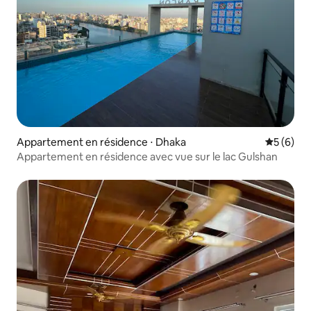
Appartement en résidence ⋅ Dhaka
Évaluatio
5 (6)
Appartement en résidence avec vue sur le lac Gulshan