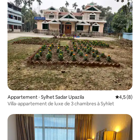
Appartement ⋅ Sylhet Sadar Upazila
Évaluation 
4,5 (8)
Villa-appartement de luxe de 3 chambres à Syhlet