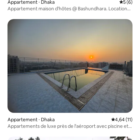
Appartement ⋅ Dhaka
Évaluatio
5 (6)
Appartement maison d'hôtes @ Bashundhara. Location
longue durée.
Appartement ⋅ Dhaka
Évaluation mo
4,64 (11)
Appartements de luxe près de l'aéroport avec piscine et
salle de sport