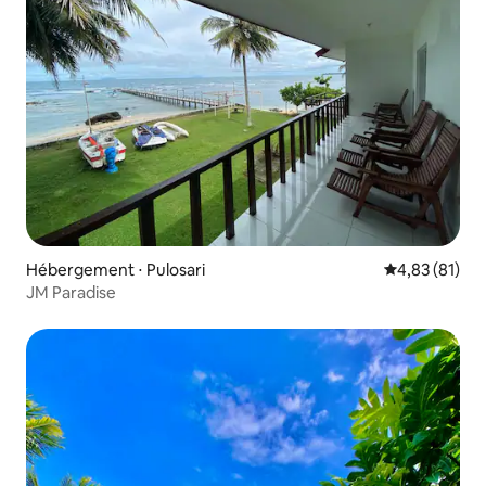
Hébergement ⋅ Pulosari
Évaluation mo
4,83 (81)
JM Paradise