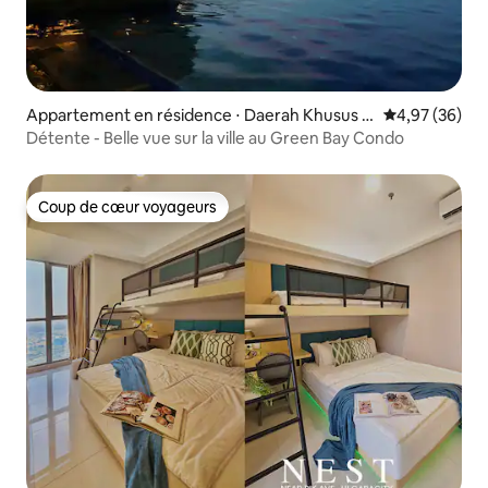
Appartement en résidence ⋅ Daerah Khusus I
Évaluation mo
4,97 (36)
bukota Jakarta
Détente - Belle vue sur la ville au Green Bay Condo
Coup de cœur voyageurs
Coup de cœur voyageurs