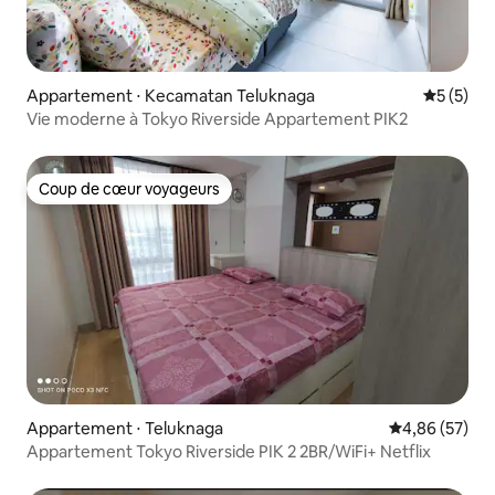
Appartement ⋅ Kecamatan Teluknaga
Évaluatio
5 (5)
Vie moderne à Tokyo Riverside Appartement PIK2
Coup de cœur voyageurs
Coup de cœur voyageurs
Appartement ⋅ Teluknaga
Évaluation mo
4,86 (57)
Appartement Tokyo Riverside PIK 2 2BR/WiFi+ Netflix