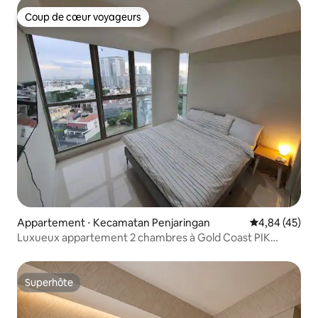
Coup de cœur voyageurs
Coup de cœur voyageurs
Appartement ⋅ Kecamatan Penjaringan
Évaluation mo
4,84 (45)
Luxueux appartement 2 chambres à Gold Coast PIK
Penjaringan
Superhôte
Superhôte