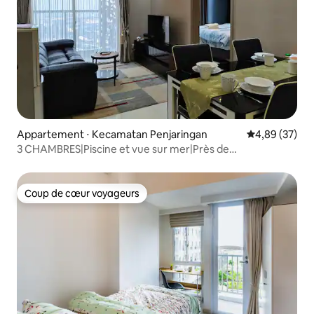
Appartement ⋅ Kecamatan Penjaringan
Évaluation mo
4,89 (37)
3 CHAMBRES|Piscine et vue sur mer|Près de
l'aéroport@Goldcoast PIK
Coup de cœur voyageurs
Coup de cœur voyageurs