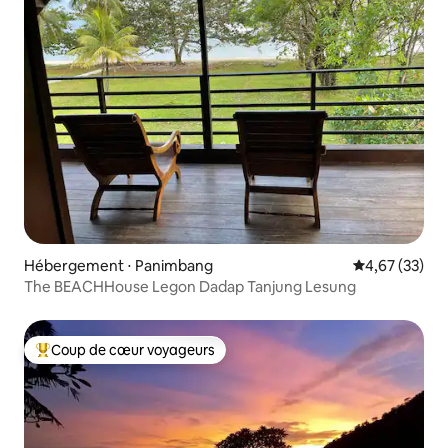
Hébergement ⋅ Panimbang
Évaluation mo
4,67 (33)
The BEACHHouse Legon Dadap Tanjung Lesung
Coup de cœur voyageurs
Coups de cœur voyageurs les plus appréciés