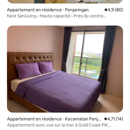
Appartement en résidence ⋅ Penjaringan
Évaluation m
4,9 (80)
Nest SanLiving • Haute capacité • Près du centre
commercial Pik Avenue
Appartement en résidence ⋅ Kecamatan Penja
Évaluation m
4,71 (14)
ringan
Appartement avec vue sur la mer à Gold Coast PIK