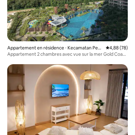
Appartement en résidence ⋅ Kecamatan Penj
Évaluation mo
4,88 (78)
aringan
Appartement 2 chambres avec vue sur la mer Gold Coast
PIK Pantai Indah Kapuk