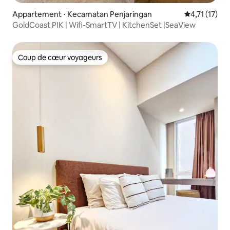
Appartement ⋅ Kecamatan Penjaringan
Évaluation m
4,71 (17)
GoldCoast PIK | Wifi-SmartTV | KitchenSet |SeaView
Coup de cœur voyageurs
Coup de cœur voyageurs