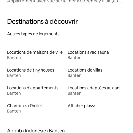
gan
Appartement avec vue sur la mer à Greenbay Pluit (au-
dessus de Baywalk)
Destinations à découvrir
Autres types de logements
Locations de maisons de ville
Locations avec sauna
Banten
Banten
Locations de tiny houses
Locations de villas
Banten
Banten
Locations d'appartements
Locations adaptées aux animaux
Banten
Banten
Chambres d'hôtel
Afficher plus
Banten
Airbnb
Indonésie
Banten