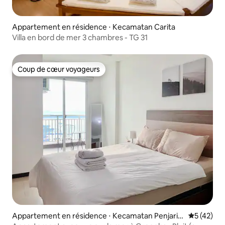
Appartement en résidence ⋅ Kecamatan Carita
Villa en bord de mer 3 chambres - TG 31
Coup de cœur voyageurs
Coup de cœur voyageurs
Appartement en résidence ⋅ Kecamatan Penjarin
Évaluation
5 (42)