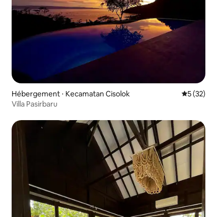
Hébergement ⋅ Kecamatan Cisolok
Évaluation
5 (32)
Villa Pasirbaru