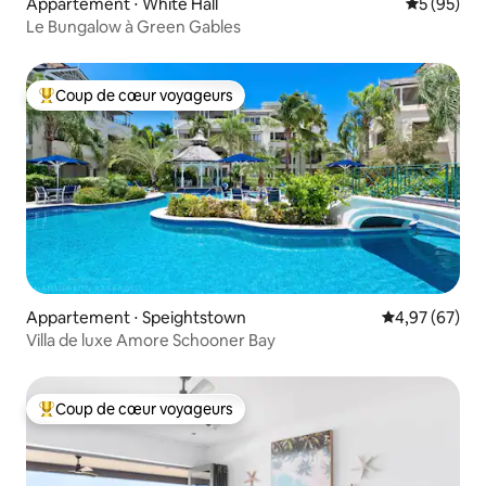
Appartement ⋅ White Hall
Évaluation
5 (95)
Le Bungalow à Green Gables
Coup de cœur voyageurs
Coups de cœur voyageurs les plus appréciés
Appartement ⋅ Speightstown
Évaluation mo
4,97 (67)
Villa de luxe Amore Schooner Bay
Coup de cœur voyageurs
Coups de cœur voyageurs les plus appréciés