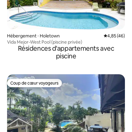
Hébergement ⋅ Holetown
Évaluation mo
4,85 (46)
Vida Mejor-West Pool (piscine privée)
Résidences d'appartements avec
piscine
Coup de cœur voyageurs
Coup de cœur voyageurs