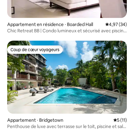
Appartement en résidence ⋅ Boarded Hall
Évaluation mo
4,97 (34)
Chic Retreat BB | Condo lumineux et sécurisé avec piscine
+ climatisation
Coup de cœur voyageurs
Coup de cœur voyageurs
Appartement ⋅ Bridgetown
Évaluatio
5 (11)
Penthouse de luxe avec terrasse sur le toit, piscine et salle
de sport