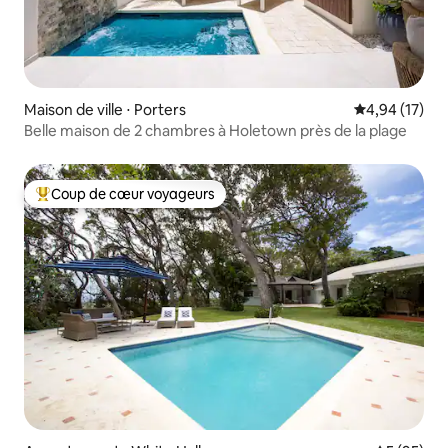
Maison de ville ⋅ Porters
Évaluation mo
4,94 (17)
Belle maison de 2 chambres à Holetown près de la plage
Coup de cœur voyageurs
Coups de cœur voyageurs les plus appréciés