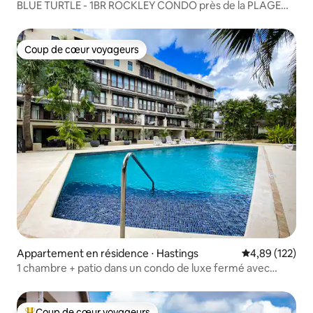
BLUE TURTLE - 1BR ROCKLEY CONDO près de la PLAGE
avec PISCINE
Coup de cœur voyageurs
Coup de cœur voyageurs
Appartement en résidence ⋅ Hastings
Évaluation moy
4,89 (122)
1 chambre + patio dans un condo de luxe fermé avec
piscine
Coup de cœur voyageurs