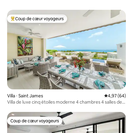
Coup de cœur voyageurs
Coups de cœur voyageurs les plus appréciés
Villa ⋅ Saint James
Évaluation mo
4,97 (64)
Villa de luxe cinq étoiles moderne 4 chambres 4 salles de
bain
Coup de cœur voyageurs
Coup de cœur voyageurs