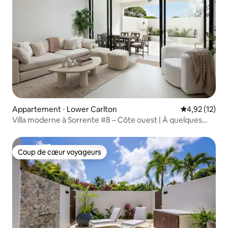
Appartement ⋅ Lower Carlton
Évaluation mo
4,92 (12)
Villa moderne à Sorrente #8 – Côte ouest | À quelques
minutes de la plage
Coup de cœur voyageurs
Coup de cœur voyageurs