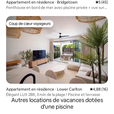
Appartement en résidence ⋅ Bridgetown
Évaluation
5 (45)
Penthouse en bord de mer avec piscine privée + vue sur
l'océan
Coup de cœur voyageurs
Coup de cœur voyageurs
Appartement en résidence ⋅ Lower Carlton
Évaluation mo
4,88 (16)
Élégant LUX 2BR, 3 min de la plage ! Piscine et terrasse
Autres locations de vacances dotées
d'une piscine