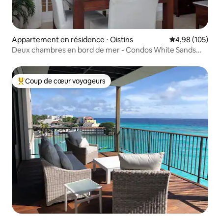
Appartement en résidence ⋅ Oistins
Évaluation moy
4,98 (105)
Deux chambres en bord de mer - Condos White Sands
Beach
Coup de cœur voyageurs
Coups de cœur voyageurs les plus appréciés