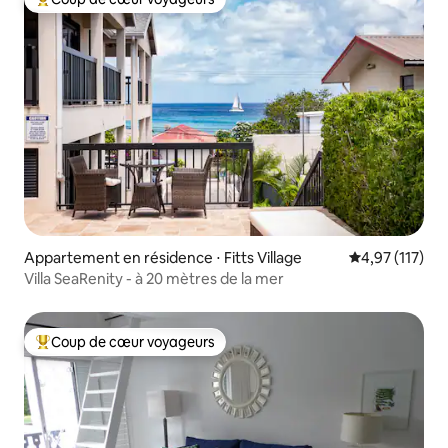
Coups de cœur voyageurs les plus appréciés
Appartement en résidence ⋅ Fitts Village
Évaluation moy
4,97 (117)
Villa SeaRenity - à 20 mètres de la mer
Coup de cœur voyageurs
Coups de cœur voyageurs les plus appréciés