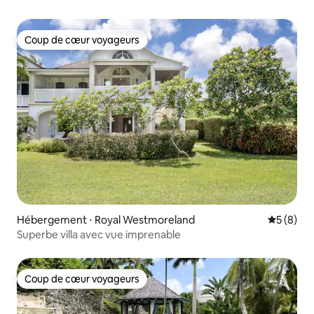
ouest
Coup de cœur voyageurs
Coup de cœur voyageurs
Hébergement ⋅ Royal Westmoreland
Évaluatio
5 (8)
Superbe villa avec vue imprenable
Coup de cœur voyageurs
Coup de cœur voyageurs