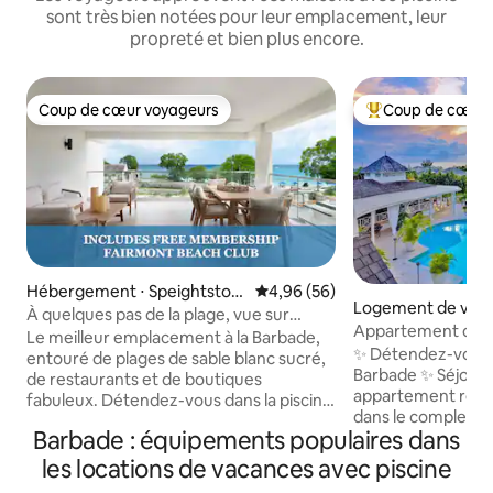
sont très bien notées pour leur emplacement, leur
propreté et bien plus encore.
Coup de cœur voyageurs
Coup de cœur 
Coup de cœur voyageurs
Coups de cœur vo
Hébergement ⋅ Speightstow
Évaluation moyenne sur la base
4,96 (56)
Logement de vaca
n
À quelques pas de la plage, vue sur
Standfast
Appartement desig
l'océan, piscine et accès au complexe
Le meilleur emplacement à la Barbade,
chambres 2 salles 
✨ Détendez-vous s
hôtelier !
entouré de plages de sable blanc sucré,
Barbade ✨ Séjour
de restaurants et de boutiques
appartement réc
fabuleux. Détendez-vous dans la piscine
dans le complexe e
étincelante, profitez d'une vue
Barbade : équipements populaires dans
Resort, une com
imprenable et profitez du confort d'un
perchée sur une cr
sanctuaire tropical spacieux. &#11088;
les locations de vacances avec piscine
mer depuis le club
« Nous visitons fréquemment la Barbade