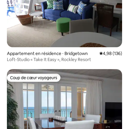
Appartement en résidence ⋅ Bridgetown
Évaluation moy
4,98 (136)
Loft-Studio « Take It Easy », Rockley Resort
Coup de cœur voyageurs
Coup de cœur voyageurs