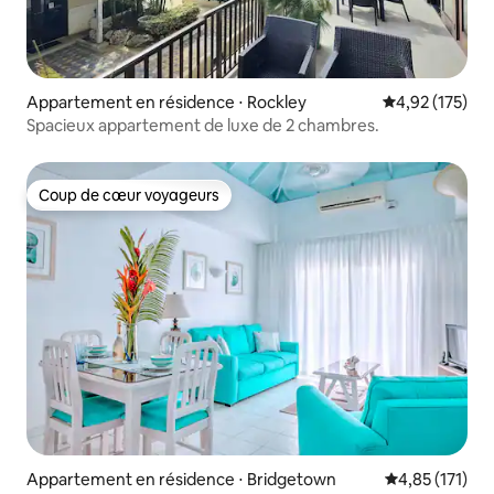
Appartement en résidence ⋅ Rockley
Évaluation moy
4,92 (175)
Spacieux appartement de luxe de 2 chambres.
Coup de cœur voyageurs
Coup de cœur voyageurs
Appartement en résidence ⋅ Bridgetown
Évaluation moy
4,85 (171)