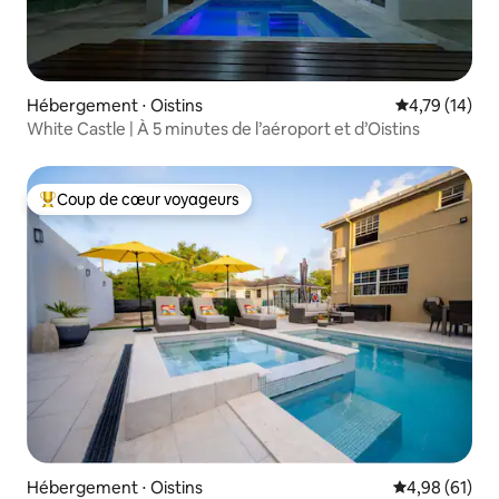
Hébergement ⋅ Oistins
Évaluation mo
4,79 (14)
White Castle | À 5 minutes de l’aéroport et d’Oistins
Coup de cœur voyageurs
Coups de cœur voyageurs les plus appréciés
Hébergement ⋅ Oistins
Évaluation mo
4,98 (61)