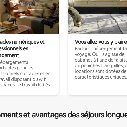
des numériques et
Vous allez vous y plaire
essionnels en
Parfois, l'hébergement fai
voyage. Qu'il s'agisse de
acement
cabanes à flanc de falais
hébergements
de péniches tranquilles, 
rtables pour les
locations sont dotées de
ssionnels nomades et en
caractéristiques uniques
ravail disposant du wifi
espaces de travail dédiés.
ments et avantages des séjours longu