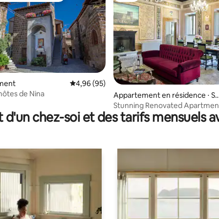
r la base de 32 commentaires : 4,97 sur 5
ment
Évaluation moyenne sur la base de 95 commen
4,96 (95)
hôtes de Nina
Appartement en résidence ⋅ So
ano nel Cimino
Stunning Renovated Apartmen
t d'un chez-soi et des tarifs mensuels 
Castello Orsini