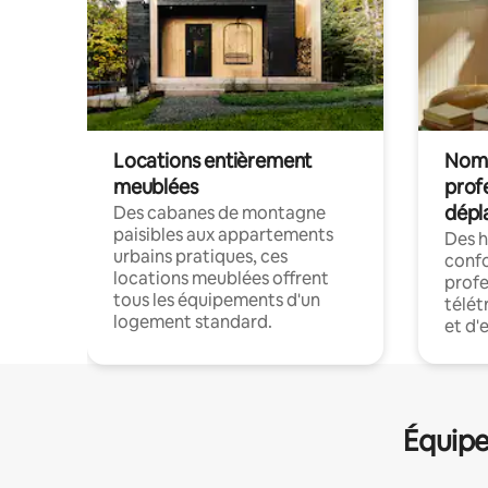
Locations entièrement
Noma
meublées
prof
dépl
Des cabanes de montagne
paisibles aux appartements
Des 
urbains pratiques, ces
confo
locations meublées offrent
profe
tous les équipements d'un
télét
logement standard.
et d'
Équipe