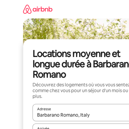
Aller
directement
au
contenu
Locations moyenne et
longue durée à Barbara
Romano
Découvrez des logements où vous vous sente
comme chez vous pour un séjour d'un mois ou
plus.
Adresse
Lorsque les résultats s'affichent, utilisez les flèc
Arrivée