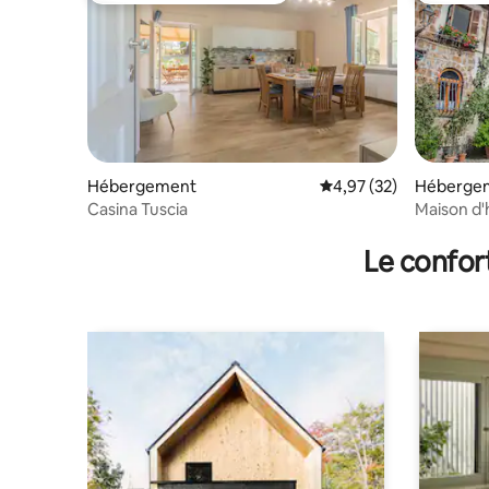
Hébergement
Évaluation moyenne su
4,97 (32)
Héberge
Casina Tuscia
Maison d'
Le confor