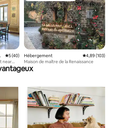
taires : 4,96 sur 5
ri
Évaluation moyenne sur la base de 40 commentaires : 5 sur 5
5 (40)
Hébergement
Évaluation moyenne sur
4,89 (103)
t near
Maison de maître de la Renaissance
avantageux