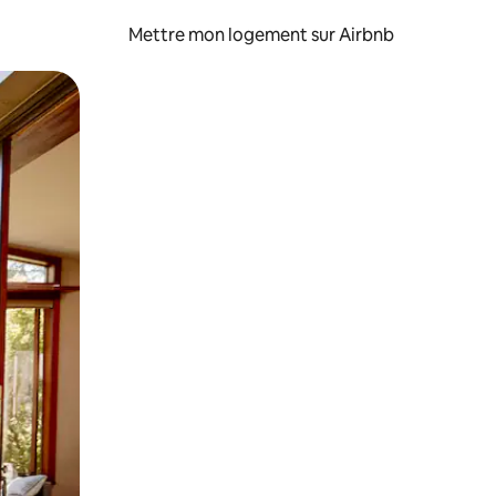
Mettre mon logement sur Airbnb
sant glisser.