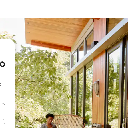
no
z
hes vers le haut et vers le bas pour les parcourir ou en appuyant et en fai