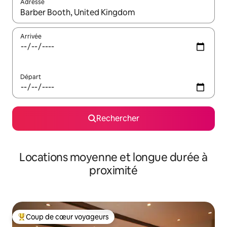
Adresse
Lorsque les résultats s'affichent, utilisez les flèches vers le hau
Arrivée
Départ
Rechercher
Locations moyenne et longue durée à
proximité
Coup de cœur voyageurs
Coups de cœur voyageurs les plus appréciés