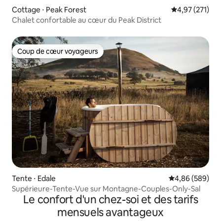
Cottage ⋅ Peak Forest
Évaluation moy
4,97 (271)
Chalet confortable au cœur du Peak District
Coup de cœur voyageurs
Coup de cœur voyageurs
Tente ⋅ Edale
Évaluation moy
4,86 (589)
Supérieure-Tente-Vue sur Montagne-Couples-Only-Sal
Le confort d'un chez-soi et des tarifs
mensuels avantageux