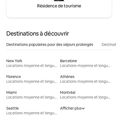
Résidence de tourisme
Destinations à découvrir
Destinations populaires pour des séjours prolongés
Destinati
New York
Barcelone
Locations moyenne et longue durée
Locations moyenne et longue durée
Florence
Athènes
Locations moyenne et longue durée
Locations moyenne et longue durée
Miami
Montréal
Locations moyenne et longue durée
Locations moyenne et longue durée
Seattle
Afficher plus
Locations moyenne et longue durée