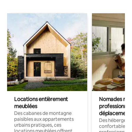
Locations entièrement
Nomades num
meublées
professionnel
déplacement
Des cabanes de montagne
paisibles aux appartements
Des hébergem
urbains pratiques, ces
confortables p
locations meublées offrent