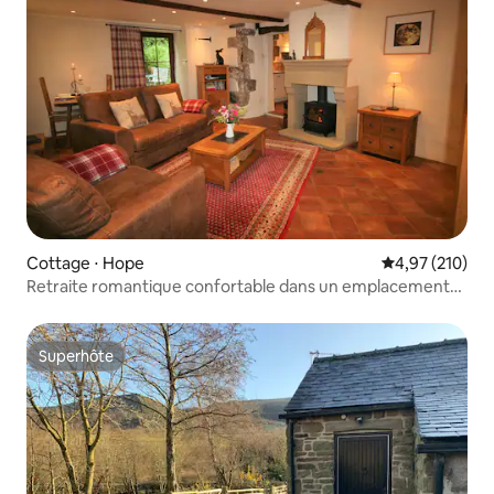
Cottage ⋅ Hope
Évaluation moy
4,97 (210)
Retraite romantique confortable dans un emplacement
idyllique à Peaks
Superhôte
Superhôte