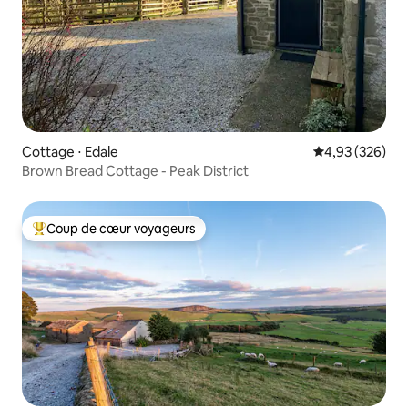
Cottage ⋅ Edale
Évaluation moy
4,93 (326)
Brown Bread Cottage - Peak District
Coup de cœur voyageurs
Coups de cœur voyageurs les plus appréciés