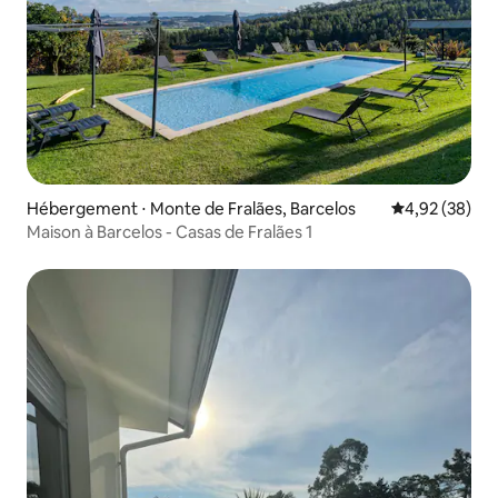
Hébergement ⋅ Monte de Fralães, Barcelos
Évaluation mo
4,92 (38)
Maison à Barcelos - Casas de Fralães 1