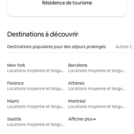
Résidence de tourisme
Destinations à découvrir
Destinations populaires pour des séjours prolongés
Autres t
New York
Barcelone
Locations moyenne et longue durée
Locations moyenne et longue durée
Florence
Athènes
Locations moyenne et longue durée
Locations moyenne et longue durée
Miami
Montréal
Locations moyenne et longue durée
Locations moyenne et longue durée
Seattle
Afficher plus
Locations moyenne et longue durée