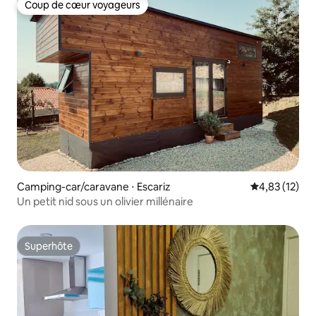
Coup de cœur voyageurs
Coup de cœur voyageurs
Camping-car/caravane ⋅ Escariz
Évaluation mo
4,83 (12)
Un petit nid sous un olivier millénaire
Superhôte
Superhôte