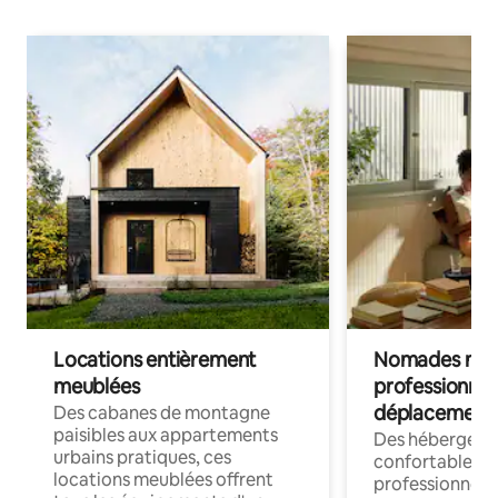
Locations entièrement
Nomades num
meublées
professionnel
déplacement
Des cabanes de montagne
paisibles aux appartements
Des hébergem
urbains pratiques, ces
confortables p
locations meublées offrent
professionnels