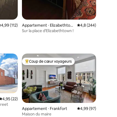
valuation moyenne sur la base de 112 commentaires : 4,99 sur 5
4,99 (112)
Appartement ⋅ Elizabethtow
Évaluation moyenne su
4,8 (244)
n
Sur la place d'Elizabethtown !
Coup de cœur voyageurs
lus appréciés
Coups de cœur voyageurs les plus appréciés
Évaluation moyenne sur la base de 22 commentaires : 4,95 sur 5
4,95 (22)
treet
Appartement ⋅ Frankfort
Évaluation moyenne su
4,99 (97)
Maison du maire
ntaires : 4,91 sur 5