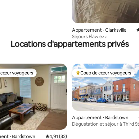
Appartement ⋅ Clarksville
É
Séjours Flawlezz
Locations d'appartements privés
 cœur voyageurs
Coup de cœur voyageurs
 cœur voyageurs
Coups de cœur voyageurs les p
Appartement ⋅ Bardstown
Dégustation et séjour à Third S
 la base de 96 commentaires : 4,99 sur 5
ent ⋅ Bardstown
Évaluation moyenne sur la base de 32 comme
4,91 (32)