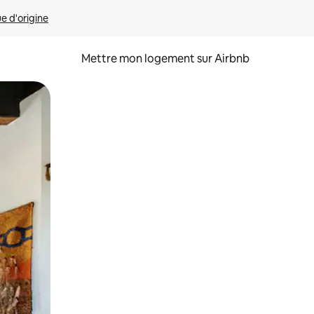
ue d'origine
Mettre mon logement sur Airbnb
sant glisser.