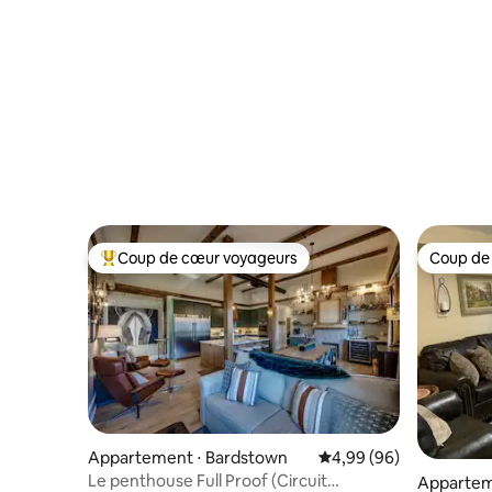
Coup de cœur voyageurs
Coup de
Coups de cœur voyageurs les plus appréciés
Coup de
Appartement ⋅ Bardstown
Évaluation moyenne sur
4,99 (96)
Le penthouse Full Proof (Circuit
Appartem