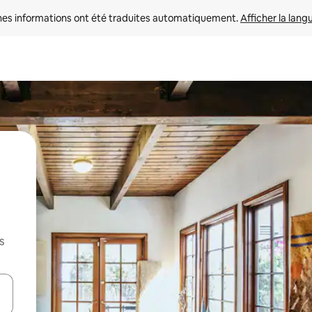
nes informations ont été traduites automatiquement. 
Afficher la lang
s
hes vers le haut et vers le bas pour les parcourir ou en appuyant et en fai