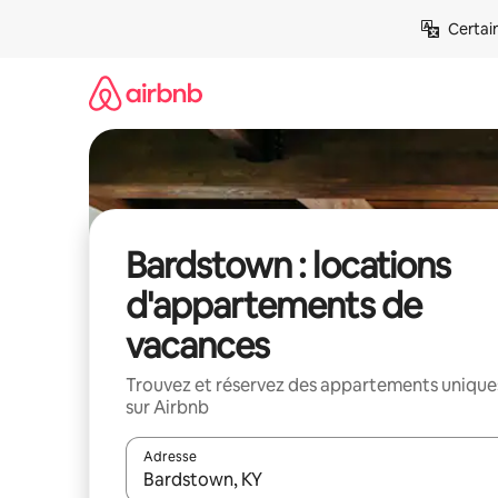
Aller
Certai
directement
au
contenu
Bardstown : locations
d'appartements de
vacances
Trouvez et réservez des appartements unique
sur Airbnb
Adresse
Lorsque les résultats s'affichent, utilisez les flèc