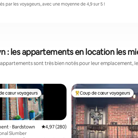
s par les voyageurs, avec une moyenne de 4,9 sur 5 !
 : les appartements en location les m
appartements sont très bien notés pour leur emplacement, le
de cœur voyageurs
Coup de cœur voyageurs
 cœur voyageurs les plus appréciés
Coups de cœur voyageurs les p
ent ⋅ Bardstown
Évaluation moyenne sur la base de 280 commen
4,97 (280)
onal Slumber