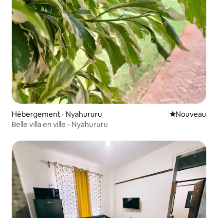
Hébergement ⋅ Nyahururu
Nouvel hébe
Nouveau
Belle villa en ville - Nyahururu