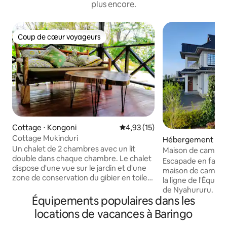
plus encore.
Coup de cœur voyageurs
Coup de cœur voyageurs
Cottage ⋅ Kongoni
Évaluation moyenne sur la base
4,93 (15)
Cottage Mukinduri
Hébergement ⋅ N
Un chalet de 2 chambres avec un lit
Maison de campagn
double dans chaque chambre. Le chalet
Escapade en famill
dispose d'une vue sur le jardin et d'une
maison de campagn
zone de conservation du gibier en toile
la ligne de l'Équateu
de fond. Les colobes et les singes
de Nyahururu. Ce
vervets ajoutent du charme, tandis que
Équipements populaires dans les
campagne propos
les soirées peuvent être marquées par la
confortables pour
locations de vacances à Baringo
visite de léopards, de buffles,
ou vos amis se réu
d'hippopotames, de waterbucks,