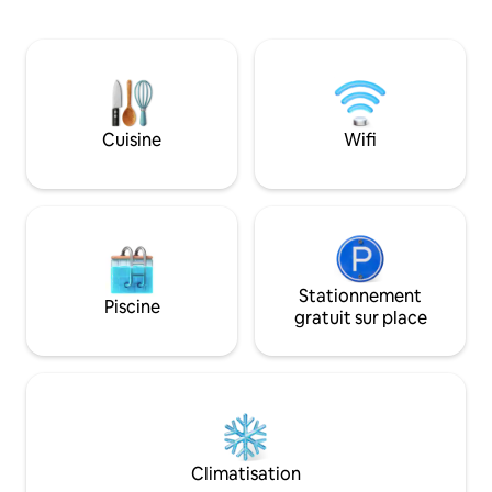
magnifique jardin 
d'impalas et d'oryctérope du Cap au
mariages de jardin
point d'eau. Le chalet dispose d'une
Le jardin dispose d'un espace amusant,
véranda spacieuse, d'un salon avec
avec un brasero ex
cheminée et d'une cuisine. Deux
rassemblements du 
chambres avec salles de bain privatives
nocturnes, lorsqu
offrent du confort. L'eau chaude est
étoiles. Il est pro
Cuisine
Wifi
chauffée par un booster kuni, assurant
Nyahururu, du lac
un séjour confortable et durable.
Stationnement
Piscine
gratuit sur place
Climatisation