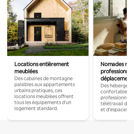
Locations entièrement
Nomades num
meublées
professionnel
déplacement
Des cabanes de montagne
paisibles aux appartements
Des hébergem
urbains pratiques, ces
confortables p
locations meublées offrent
professionnels
tous les équipements d'un
télétravail dis
logement standard.
et d'espaces de