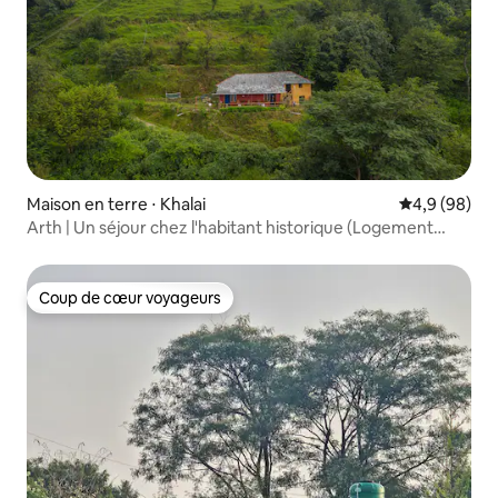
Maison en terre ⋅ Khalai
Évaluation m
4,9 (98)
Arth | Un séjour chez l'habitant historique (Logement
entier)
Coup de cœur voyageurs
Coup de cœur voyageurs