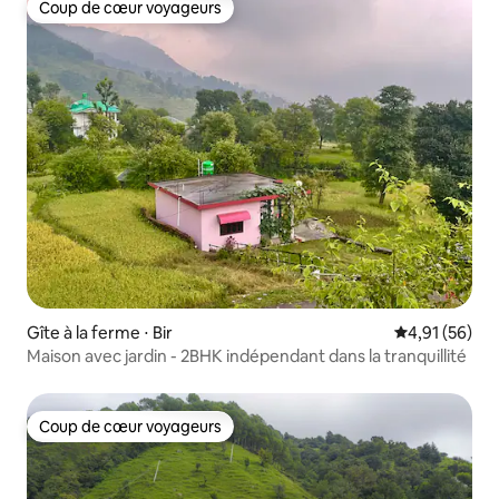
Coup de cœur voyageurs
Coup de cœur voyageurs
Gîte à la ferme ⋅ Bir
Évaluation mo
4,91 (56)
Maison avec jardin - 2BHK indépendant dans la tranquillité
Coup de cœur voyageurs
Coup de cœur voyageurs