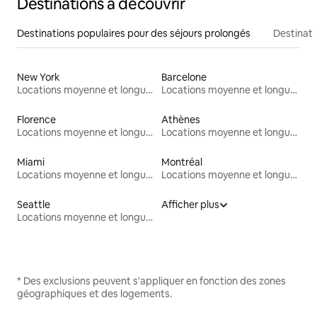
Destinations à découvrir
Destinations populaires pour des séjours prolongés
Destinati
New York
Barcelone
Locations moyenne et longue durée
Locations moyenne et longue durée
Florence
Athènes
Locations moyenne et longue durée
Locations moyenne et longue durée
Miami
Montréal
Locations moyenne et longue durée
Locations moyenne et longue durée
Seattle
Afficher plus
Locations moyenne et longue durée
* Des exclusions peuvent s'appliquer en fonction des zones
géographiques et des logements.