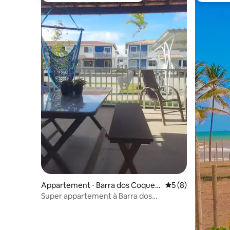
Appartement ⋅ Barra dos Coqueir
Évaluation moyenn
5 (8)
os
Super appartement à Barra dos
Coqueiros / Sergipe