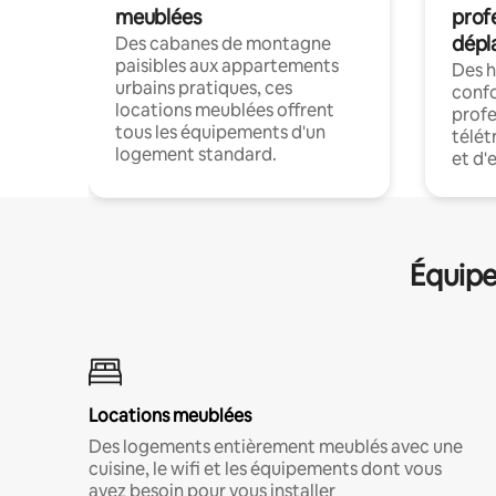
meublées
prof
dépl
Des cabanes de montagne
paisibles aux appartements
Des 
urbains pratiques, ces
confo
locations meublées offrent
profe
tous les équipements d'un
télét
logement standard.
et d'
Équipe
Locations meublées
Des logements entièrement meublés avec une
cuisine, le wifi et les équipements dont vous
avez besoin pour vous installer