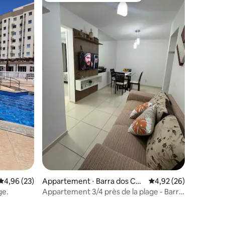
Évaluation moyenne sur la base de 23 commentaires : 4,96 sur 5
4,96 (23)
Appartement ⋅ Barra dos Coq
Évaluation moyenne su
4,92 (26)
ueiros
ge.
Appartement 3/4 près de la plage - Barra
dos Coqueiros