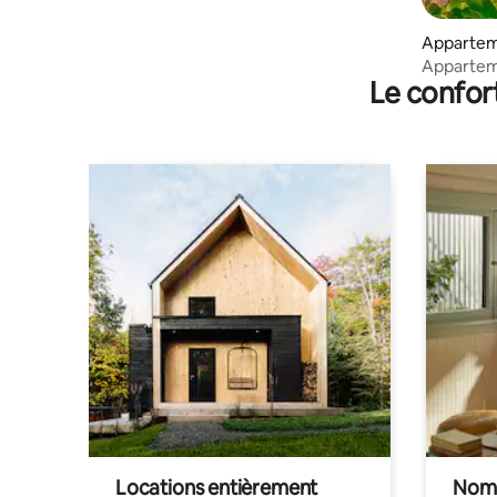
Apparteme
ros
Apparteme
Le confor
Locations entièrement
Noma