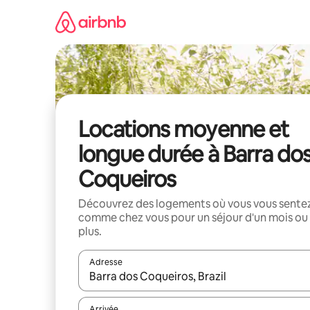
Aller
directement
au
contenu
Locations moyenne et
longue durée à Barra do
Coqueiros
Découvrez des logements où vous vous sente
comme chez vous pour un séjour d'un mois ou
plus.
Adresse
Lorsque les résultats s'affichent, utilisez les flèc
Arrivée