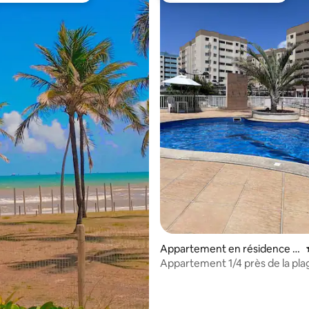
e sur la base de 8 commentaires : 5 sur 5
Appartement en résidence ⋅
Barra dos Coqueiros
Appartement 1/4 près de la pla