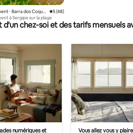
nt ⋅ Barra dos Coquei
Évaluation moyenne sur la base de 48 co
5 (48)
nt à Sergipe sur la plage
t d'un chez-soi et des tarifs mensuels 
des numériques et
Vous allez vous y plaire