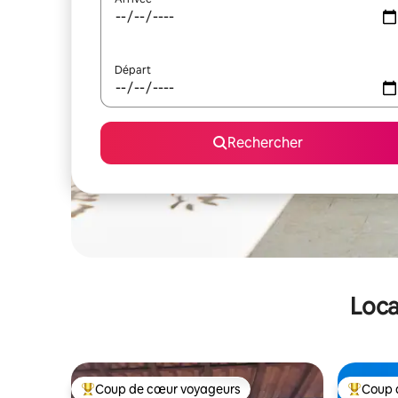
Départ
Rechercher
Loca
Coup de cœur voyageurs
Coup 
Coups de cœur voyageurs les plus appréciés
Coups de