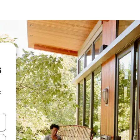
s
z
hes vers le haut et vers le bas pour les parcourir ou en appuyant et en fai