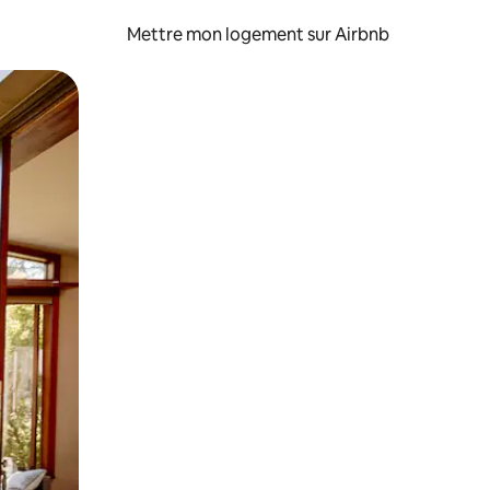
Mettre mon logement sur Airbnb
sant glisser.