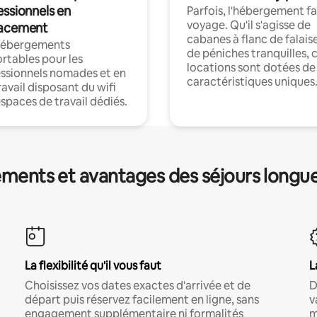
essionnels en
Parfois, l'hébergement fai
voyage. Qu'il s'agisse de
acement
cabanes à flanc de falais
hébergements
de péniches tranquilles, 
rtables pour les
locations sont dotées de
ssionnels nomades et en
caractéristiques uniques
ravail disposant du wifi
espaces de travail dédiés.
ments et avantages des séjours longu
La flexibilité qu'il vous faut
L
Choisissez vos dates exactes d'arrivée et de
D
départ puis réservez facilement en ligne, sans
v
engagement supplémentaire ni formalités
m