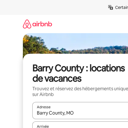
Aller
Certai
directement
au
contenu
Barry County : locations
de vacances
Trouvez et réservez des hébergements uniqu
sur Airbnb
Adresse
Lorsque les résultats s'affichent, utilisez les flèc
Arrivée