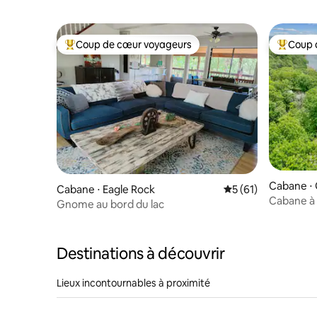
Coup de cœur voyageurs
Coup 
Coups de cœur voyageurs les plus appréciés
Coups de
Cabane ⋅
Cabane ⋅ Eagle Rock
Évaluation moyenne
5 (61)
Cabane à 
Gnome au bord du lac
Destinations à découvrir
Lieux incontournables à proximité