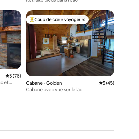
Coup de cœur voyageurs
lus appréciés
Coups de cœur voyageurs les plus appréciés
Évaluation moyenne sur la base de 76 commentaires : 5 sur 5
5 (76)
mmentaires : 5 sur 5
ac et
Cabane ⋅ Golden
Évaluation moyenne
5 (45)
Cabane avec vue sur le lac