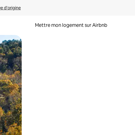
ue d'origine
Mettre mon logement sur Airbnb
sant glisser.