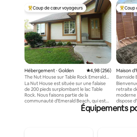
Coup de cœur voyageurs
Coup 
Coups de cœur voyageurs les plus appréciés
Coups de
Hébergement ⋅ Golden
Évaluation moyenne sur 
4,98 (256)
Maison d'h
The Nut House sur Table Rock Emerald
Barnside 
Beach Lakeview
charme c
La Nut House est située sur une falaise
Bienvenue 
de 200 pieds surplombant le lac Table
retraite 
Rock. Nous faisons partie de la
moderne s
communauté d'Emerald Beach, qui est
dispose d'
Équipements pop
principalement composée de retraités.
futon-lit
Le plus intéressant de ce logement de 3
équipée, d
chambres et 2 salles de bain, c'est la
Profitez 
terrasse de plus de 83 m². Il y a un
comme la f
barbecue au charbon de bois, des tables
2 télévis
et des chaises de salle à manger, ainsi
linge/sèc