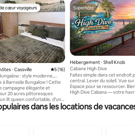
de cœur voyageurs
Superhôte
 cœur voyageurs les plus appréciés
Superhôte
Hébergement ⋅ Shell Knob
Cabane High Dive
la base de 256 commentaires : 4,98 sur 5
ôtes ⋅ Cassville
Évaluation moyenne sur la base de 16 co
5 (16)
Faites simple dans cet endroit p
Bungalow : style moderne,
central. Lever du soleil. Vue sur 
hampêtre
à Barnside Bungalow ! Cette
Espace pour se ressourcer. Bi
de campagne élégante et
High Dive Cabana — votre havr
ur 20 acres pittoresques
sur les hauteurs, surplombant l
un lit queen confortable, d'un
magnifique lac Table Rock à She
ulaires dans les locations de vacance
, d'une cuisine entièrement
dans le Missouri. Conçu pour les
'un coin repas et d'un coin bar.
les couples et les amoureux du 
des équipements essentiels
lieu de retraite de 3 chambres e
ibre optique, le Wi-Fi,
de bain peut accueillir confor
eurs connectés et un lave-
jusqu'à 8 personnes et offre, 
he-linge dans l'appartement.