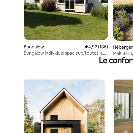
Bungalow
Évaluation moyenne sur 
4,92 (186)
Héberge
Bungalow individuel spacieux/toutes les
Malt Barn
Le confor
commodités
Shrops ru