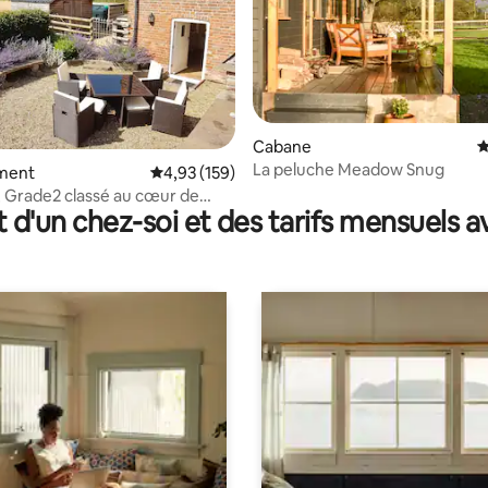
Cabane
É
La peluche Meadow Snug
la base de 186 commentaires : 4,92 sur 5
ment
Évaluation moyenne sur la base de 159 comme
4,93 (159)
, Grade2 classé au cœur de
t d'un chez-soi et des tarifs mensuels 
ral