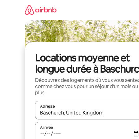
Aller
directement
au
contenu
Locations moyenne et
longue durée à Baschur
Découvrez des logements où vous vous sente
comme chez vous pour un séjour d'un mois ou
plus.
Adresse
Lorsque les résultats s'affichent, utilisez les flèc
Arrivée