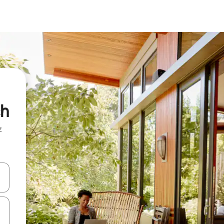
ch
z
hes vers le haut et vers le bas pour les parcourir ou en appuyant et en fai