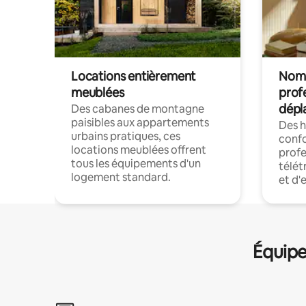
Locations entièrement
Noma
meublées
prof
dépl
Des cabanes de montagne
paisibles aux appartements
Des 
urbains pratiques, ces
confo
locations meublées offrent
profe
tous les équipements d'un
télét
logement standard.
et d'
Équipe