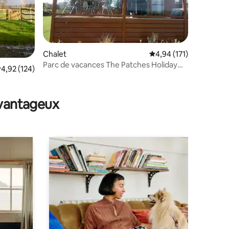
Chalet
Évaluation moyenne sur
4,94 (171)
Parc de vacances The Patches Holiday
valuation moyenne sur la base de 124 commentaires : 4,92 sur 5
4,92 (124)
Lodge
ntaires : 4,93 sur 5
avantageux