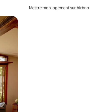
Mettre mon logement sur Airbnb
sant glisser.