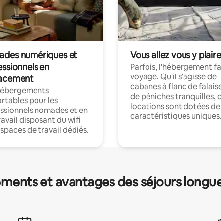
des numériques et
Vous allez vous y plaire
essionnels en
Parfois, l'hébergement fai
voyage. Qu'il s'agisse de
acement
cabanes à flanc de falais
hébergements
de péniches tranquilles, 
rtables pour les
locations sont dotées de
ssionnels nomades et en
caractéristiques uniques
ravail disposant du wifi
espaces de travail dédiés.
ments et avantages des séjours longu