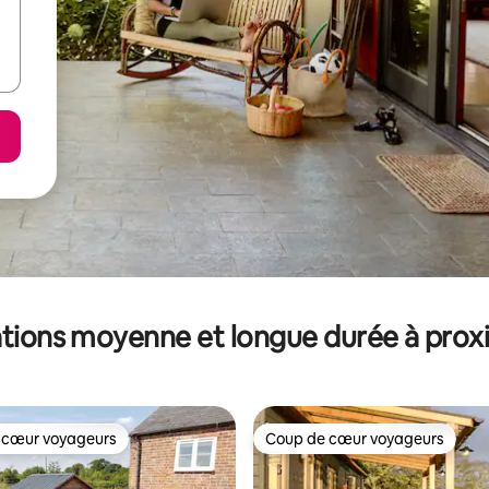
tions moyenne et longue durée à prox
 cœur voyageurs
Coup de cœur voyageurs
 cœur voyageurs
Coup de cœur voyageurs