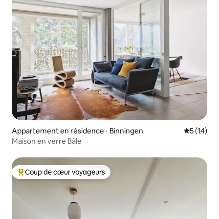
Appartement en résidence ⋅ Binningen
Évaluation
5 (14)
Maison en verre Bâle
Coup de cœur voyageurs
Coups de cœur voyageurs les plus appréciés