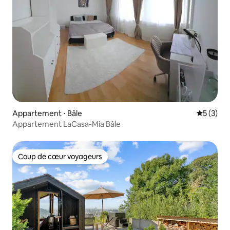
Appartement ⋅ Bâle
Évaluatio
5 (3)
Appartement LaCasa-Mia Bâle
Coup de cœur voyageurs
Coup de cœur voyageurs