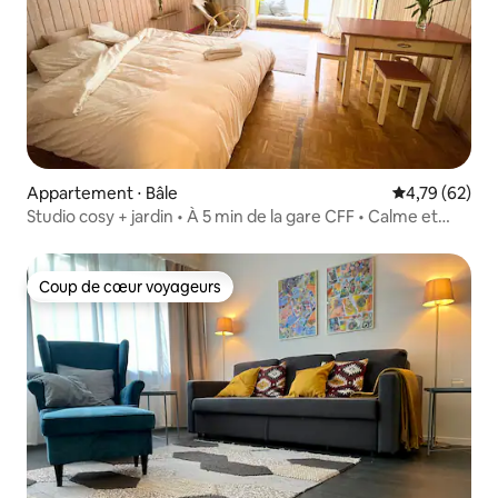
Appartement ⋅ Bâle
Évaluation mo
4,79 (62)
Studio cosy + jardin • À 5 min de la gare CFF • Calme et
central
Coup de cœur voyageurs
Coup de cœur voyageurs