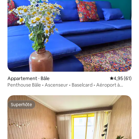
Appartement ⋅ Bâle
Évaluation mo
4,95 (61)
Penthouse Bâle • Ascenseur • Baselcard • Aéroport à
15 min
Superhôte
Superhôte