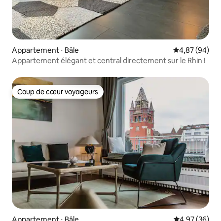
Appartement ⋅ Bâle
Évaluation mo
4,87 (94)
Appartement élégant et central directement sur le Rhin !
Coup de cœur voyageurs
Coup de cœur voyageurs
Appartement ⋅ Bâle
Évaluation mo
4,97 (36)