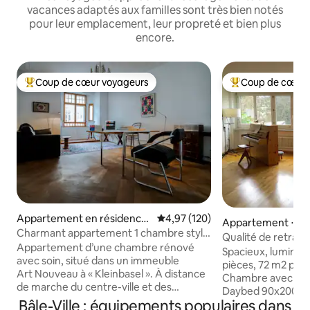
vacances adaptés aux familles sont très bien notés
pour leur emplacement, leur propreté et bien plus
encore.
Coup de cœur voyageurs
Coup de cœur 
Coups de cœur voyageurs les plus appréciés
Coups de cœur vo
Appartement en résidence
Évaluation moyenne sur la base 
4,97 (120)
Appartement ⋅ Bâ
⋅ Bâle
Charmant appartement 1 chambre style
Qualité de retrait
art nouveau à Kleinbasel
Appartement d’une chambre rénové
milieu de Bâle.
Spacieux, lumineu
avec soin, situé dans un immeuble
pièces, 72 m2 pour
Art Nouveau à « Kleinbasel ». À distance
Chambre avec lit 
de marche du centre-ville et des
Daybed 90x200. Sal
principales attractions, y compris la place
Bâle-Ville : équipements populaires dans
baignoire/douche e