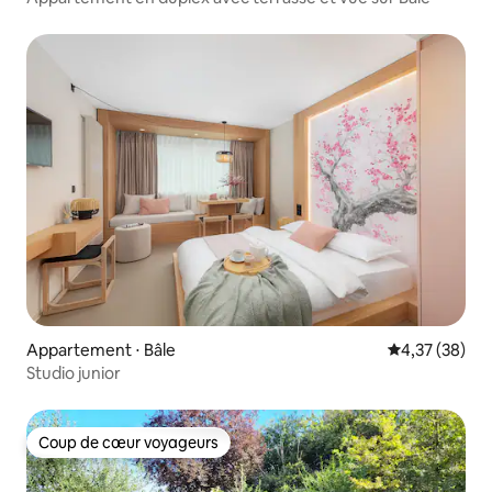
Appartement ⋅ Bâle
Évaluation mo
4,37 (38)
Studio junior
Coup de cœur voyageurs
Coup de cœur voyageurs