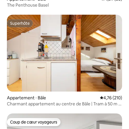
The Penthouse Basel
Superhôte
Superhôte
Appartement ⋅ Bâle
Évaluation moy
4,76 (210)
Charmant appartement au centre de Bâle | Tram à 50 m |
Austrasse
Coup de cœur voyageurs
Coup de cœur voyageurs