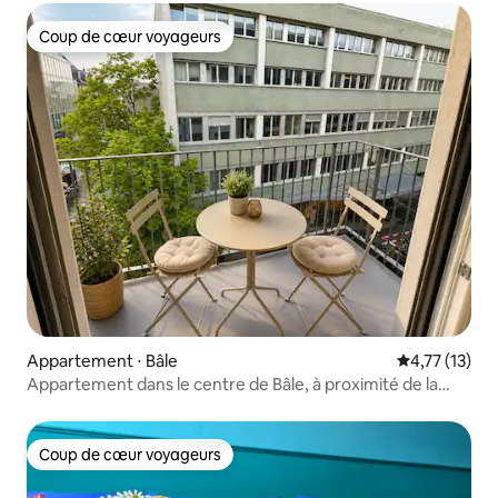
Coup de cœur voyageurs
Coup de cœur voyageurs
Appartement ⋅ Bâle
Évaluation mo
4,77 (13)
Appartement dans le centre de Bâle, à proximité de la
Messe | Terrasse
Coup de cœur voyageurs
Coup de cœur voyageurs