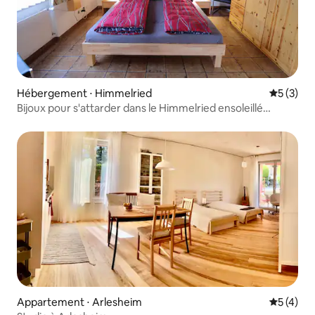
Hébergement ⋅ Himmelried
Évaluatio
5 (3)
Bijoux pour s'attarder dans le Himmelried ensoleillé
(90 m2)
Appartement ⋅ Arlesheim
Évaluatio
5 (4)