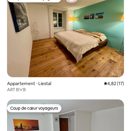
Coup de cœur voyageurs
Appartement ⋅ Liestal
Évaluation mo
4,82 (17)
ART B'n'B
Coup de cœur voyageurs
Coup de cœur voyageurs