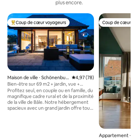
plus encore.
Coup de cœur voyageurs
Coup de cœur vo
Coups de cœur voyageurs les plus appréciés
Coup de cœur vo
Maison de ville ⋅ Schönenbuc
Évaluation moyenne sur la base
4,97 (78)
h
Bien-être sur 69 m2 + jardin, vue +
parking
Profitez seul, en couple ou en famille, du
magnifique cadre rural et de la proximité
de la ville de Bâle. Notre hébergement
spacieux avec un grand jardin offre tout
ce que l'on peut désirer et se trouve à
quelques minutes à pied du petit
magasin du village et des transports en
commun. Le bus vous emmène en
Appartement ⋅ Bâ
30 minutes sans changement dans le