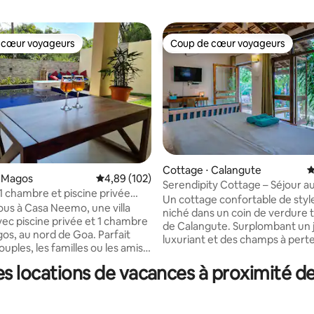
 cœur voyageurs
Coup de cœur voyageurs
 cœur voyageurs
Coup de cœur voyageurs
Cottage ⋅ Calangute
É
is Magos
Évaluation moyenne sur la base de 102 commen
4,89 (102)
Serendipity Cottage – Séjour a
 la base de 119 commentaires : 4,97 sur 5
 1 chambre et piscine privée
Calangute-Baga.
Un cottage confortable de sty
ord de Goa
us à Casa Neemo, une villa
niché dans un coin de verdure t
vec piscine privée et 1 chambre
de Calangute. Surplombant un j
gos, au nord de Goa. Parfait
luxuriant et des champs à pert
ouples, les familles ou les amis,
cet espace est empreint de lent
e d'une chambre spacieuse et
pur et d'une profonde détente
s locations de vacances à proximité d
 et d'un salon pouvant accueillir
genre d'endroit où les matinées
personnes, de 2 salles de bains
autour d'un thé et où les soirée
s et d'une kitchenette
passent sur le balcon, au son d