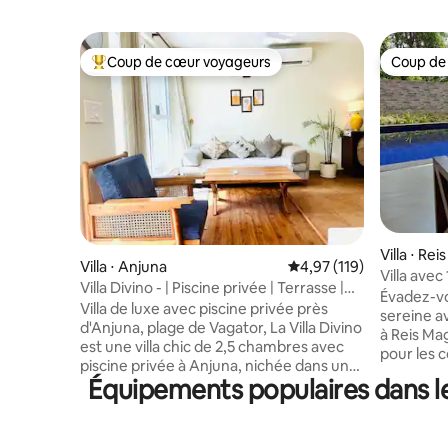
Coup de cœur voyageurs
Coup de
Coups de cœur voyageurs les plus appréciés
Coup de
Villa ⋅ Re
Villa ⋅ Anjuna
Évaluation moyenne sur
4,97 (119)
Villa avec
Villa Divino - | Piscine privée | Terrasse |
dans le n
Évadez-vo
WiFi | Plage
Villa de luxe avec piscine privée près
sereine a
d'Anjuna, plage de Vagator, La Villa Divino
à Reis Ma
est une villa chic de 2,5 chambres avec
pour les c
piscine privée à Anjuna, nichée dans une
il dispos
Équipements populaires dans le
ceinture verte luxuriante et calme, mais
climatisée
à quelques minutes des cafés, des plages
jusqu'à 4 
et de la vie nocturne les plus animés de
privative
Goa. À seulement 1,5 km de la plage de