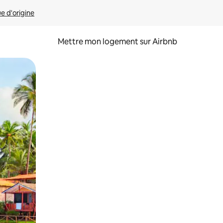
ue d'origine
Mettre mon logement sur Airbnb
sant glisser.