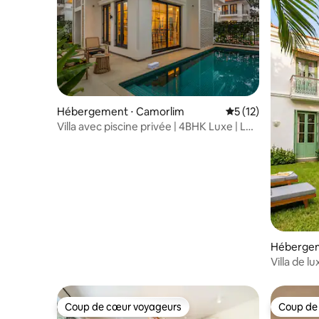
Hébergement ⋅ Camorlim
Évaluation moyenne
5 (12)
Villa avec piscine privée | 4BHK Luxe | Le
balcon Juliette
Hébergem
Villa de 
privée et
Coup de cœur voyageurs
Coup de
Coup de cœur voyageurs
Coup de