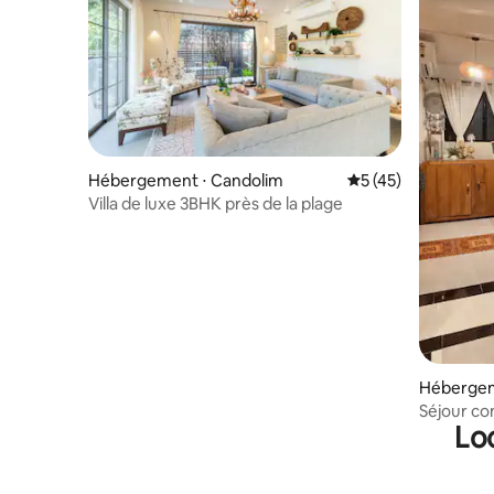
Hébergement ⋅ Candolim
Évaluation moyenne
5 (45)
Villa de luxe 3BHK près de la plage
Séjour co
Lo
près de la
de Panaji