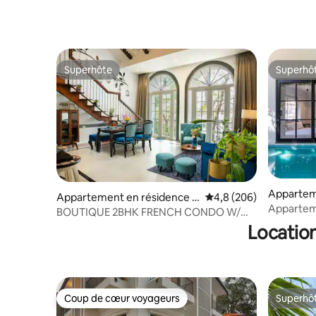
Superhôte
Superhô
Superhôte
Superhô
Appartem
Appartement en résidence ⋅
Évaluation moyenne sur
4,8 (206)
Calangut
Apparteme
Assagao
BOUTIQUE 2BHK FRENCH CONDO W/
6 minutes
WIFI & PISCINE ASSAGAO
Location
Coup de cœur voyageurs
Superhô
Coup de cœur voyageurs
Superhô