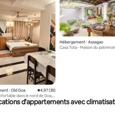
 sur la base de 45 commentaires : 5 sur 5
Hébergement ⋅ Assagao
Casa Tota - Maison du patrimoi
piscine à Assagao
Hébergement ⋅ Old Goa
Évaluation moyenne sur la base de 35 comme
4,97 (35)
nfortable dans le nord de Goa,
cations d'appartements avec climatisat
 vieille ville de Goa, à 15 minutes