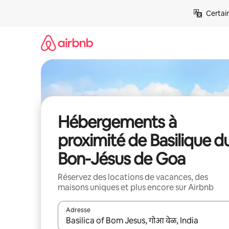
Aller
Certai
directement
au
contenu
Hébergements à
proximité de Basilique d
Bon-Jésus de Goa
Réservez des locations de vacances, des
maisons uniques et plus encore sur Airbnb
Adresse
Lorsque les résultats s'affichent, utilisez les flèc