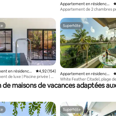
Appartement en résidence ⋅
É
Panaji
Appartement de 2 chambres p
Panjim • Paisible • Entièremen
te
Superhôte
te
Superhôte
ent en résidence ⋅
Évaluation moyenne sur la base de 154 comme
4,92 (154)
 la base de 206 commentaires : 4,8 sur 5
Appartement en résidence ⋅
É
e
nt de luxe | Piscine privée | À
Candolim
White Feather Citadel, plage d
 de la plage
 de maisons de vacances adaptées aux
Candolim
te
Superhôte
te
Superhôte