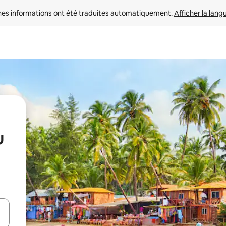
nes informations ont été traduites automatiquement. 
Afficher la lang
u
hes vers le haut et vers le bas pour les parcourir ou en appuyant et en fai