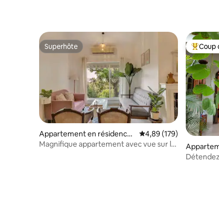
Superhôte
Coup 
Superhôte
Coups de
Appartement en résidence ⋅
Évaluation moyenne sur 
4,89 (179)
Vagator
Magnifique appartement avec vue sur la
Appartem
mer 3bhk à 2 minutes de la plage
Calangut
Détendez-
vous à la 