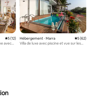
Évaluation moyenne sur la base de 12 commentaires : 5 sur 5
5 (12)
Hébergement ⋅ Marra
Évaluation moyenne
5 (62)
ne avec
Villa de luxe avec piscine et vue sur les
champs • Candolim
ntaires : 4,97 sur 5
ion