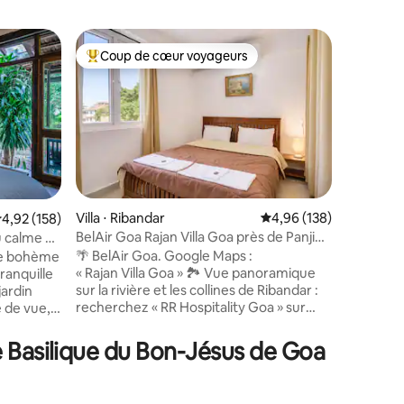
Héberge
Coup de cœur voyageurs
Coup de
Coups de cœur voyageurs les plus appréciés
Coup de
Solitude 
salon et c
Découvrez
dans un pa
rivière C
offre une
pour se 
terrasse,
rivière 
été sélect
Villa ⋅ Ribandar
Évaluation moyenne sur
4,96 (138)
valuation moyenne sur la base de 158 commentaires : 4,92 sur 5
4,92 (158)
même un a
taires : 4,89 sur 5
BelAir Goa Rajan Villa Goa près de Panjim
u calme à
exclusive
Ribandar
🌴 BelAir Goa. Google Maps :
le bohème
parfaite 
« Rajan Villa Goa » 🏞️ Vue panoramique
ranquille
l'art. Ne réservez pas ce logement pour
sur la rivière et les collines de Ribandar :
ardin
faire la f
recherchez « RR Hospitality Goa » sur
e de vue,
Il est pe
Google Maps pour connaître les
eur, d'air
distances 🕹️ RAJAN VILLA GOA
 — le
e Basilique du Bon-Jésus de Goa
(Google Maps) 🏠 À propos du logement
 s'étirent
Appartement meublé de 2 000 pieds
s se
carrés 3AC Bed 2 salles de bain 🔭
es oiseaux.