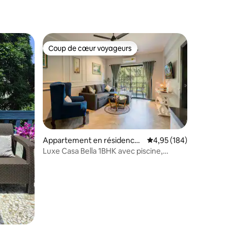
Coup de cœur voyageurs
lus appréciés
Coup de cœur voyageurs
Appartement en résidence ⋅
Évaluation moyenne sur
4,95 (184)
Calangute
Luxe Casa Bella 1BHK avec piscine,
entaires : 4,9 sur 5
Calangute