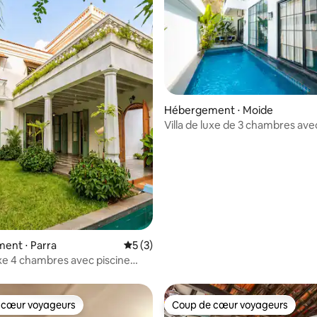
Hébergement ⋅ Moide
 sur la base de 12 commentaires : 5 sur 5
Villa de luxe de 3 chambres ave
privée, à 25 minutes de l'aérop
Mopa
ent ⋅ Parra
Évaluation moyenne sur la base de 3 co
5 (3)
luxe 4 chambres avec piscine
 chef | Près d'Assagao
 cœur voyageurs
Coup de cœur voyageurs
 cœur voyageurs
Coup de cœur voyageurs