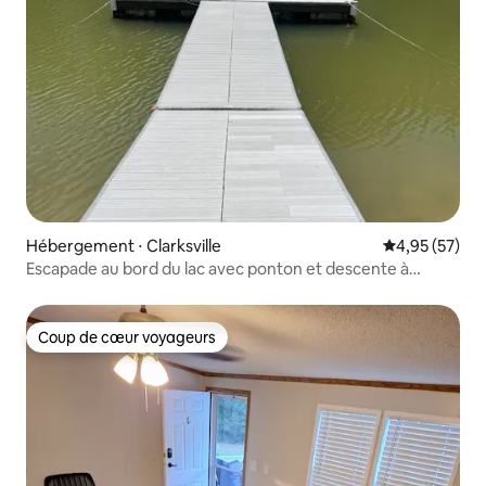
Hébergement ⋅ Clarksville
Évaluation mo
4,95 (57)
Escapade au bord du lac avec ponton et descente à
bateaux
Coup de cœur voyageurs
Coup de cœur voyageurs