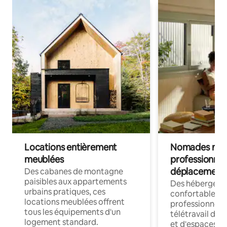
Locations entièrement
Nomades num
meublées
professionnel
déplacement
Des cabanes de montagne
paisibles aux appartements
Des hébergem
urbains pratiques, ces
confortables p
locations meublées offrent
professionnels
tous les équipements d'un
télétravail dis
logement standard.
et d'espaces de