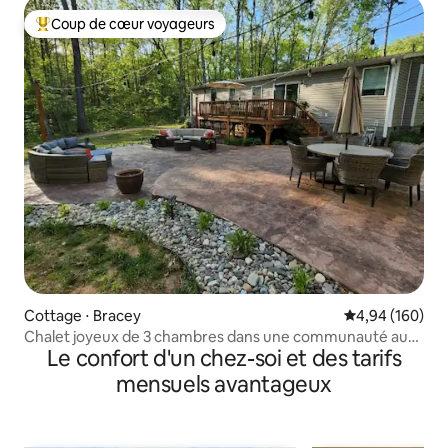
Coup de cœur voyageurs
Coups de cœur voyageurs les plus appréciés
Cottage ⋅ Bracey
Évaluation moy
4,94 (160)
Chalet joyeux de 3 chambres dans une communauté au
Le confort d'un chez-soi et des tarifs
bord d'un lac
mensuels avantageux