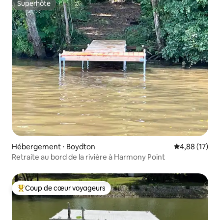
Superhôte
Superhôte
Hébergement ⋅ Boydton
Évaluation mo
4,88 (17)
Retraite au bord de la rivière à Harmony Point
Coup de cœur voyageurs
Coups de cœur voyageurs les plus appréciés