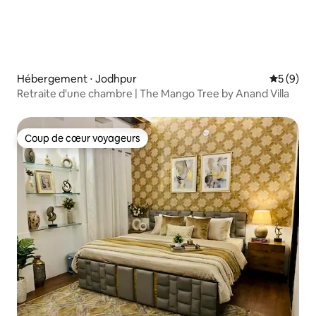
Hébergement ⋅ Jodhpur
Évaluatio
5 (9)
Retraite d'une chambre | The Mango Tree by Anand Villa
Coup de cœur voyageurs
Coup de cœur voyageurs