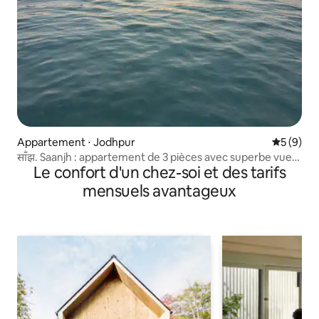
Appartement ⋅ Jodhpur
Évaluatio
5 (9)
साँझ. Saanjh : appartement de 3 pièces avec superbe vue
Le confort d'un chez-soi et des tarifs
sur le coucher du soleil
mensuels avantageux