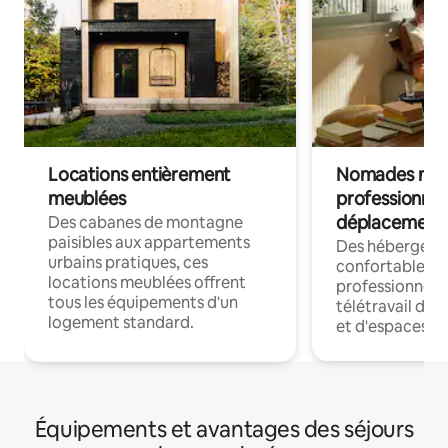
Locations entièrement
Nomades num
meublées
professionnel
déplacement
Des cabanes de montagne
paisibles aux appartements
Des hébergem
urbains pratiques, ces
confortables p
locations meublées offrent
professionnels
tous les équipements d'un
télétravail dis
logement standard.
et d'espaces de
Équipements et avantages des séjours