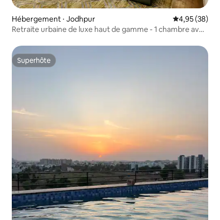
Hébergement ⋅ Jodhpur
Évaluation mo
4,95 (38)
Retraite urbaine de luxe haut de gamme - 1 chambre avec
lit 180, salle de bain, cuisine
Superhôte
Superhôte