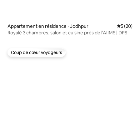
Appartement en résidence ⋅ Jodhpur
Évaluation
5 (20)
Royalé 3 chambres, salon et cuisine près de l'AIIMS | DPS
Coup de cœur voyageurs
Coup de cœur voyageurs