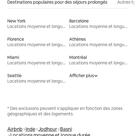
Destinations populaires pour des séjours prolongés
Autres t
New York
Barcelone
Locations moyenne et longue durée
Locations moyenne et longue durée
Florence
Athènes
Locations moyenne et longue durée
Locations moyenne et longue durée
Miami
Montréal
Locations moyenne et longue durée
Locations moyenne et longue durée
Seattle
Afficher plus
Locations moyenne et longue durée
* Des exclusions peuvent s'appliquer en fonction des zones
géographiques et des logements.
Airbnb
Inde
Jodhpur
Basni
Locations moyenne et longue durée