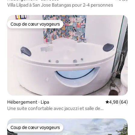
Villa Lilpad à San Jose Batangas pour 2-4 personnes
Coup de cœur voyageurs
Coup de cœur voyageurs
Hébergement ⋅ Lipa
Évaluation mo
4,98 (64)
Une suite confortable avec jacuzzi et salle de
divertissement
Coup de cœur voyageurs
Coup de cœur voyageurs