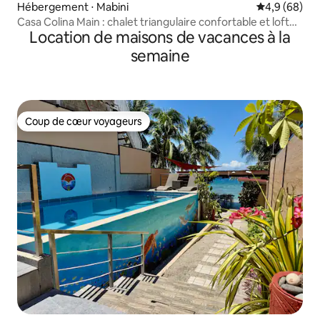
Hébergement ⋅ Mabini
Évaluation m
4,9 (68)
​Casa Colina Main : chalet triangulaire confortable et loft
Location de maisons de vacances à la
ouvert avec vue
semaine
Coup de cœur voyageurs
Coup de cœur voyageurs