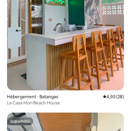
Hébergement ⋅ Batangas
Évaluation mo
4,93 (28)
La Casa Mori Beach House
Superhôte
Superhôte