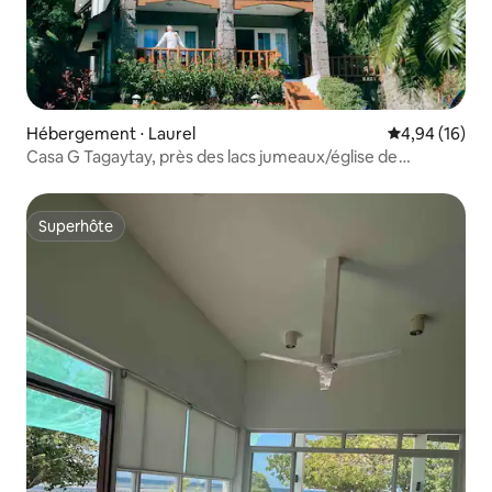
Hébergement ⋅ Laurel
Évaluation mo
4,94 (16)
Casa G Tagaytay, près des lacs jumeaux/église de
caleruega
Superhôte
Superhôte