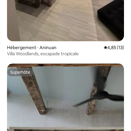
Hébergement ⋅ Aninuan
Évaluation mo
4,85 (13)
Villa Woodlands, escapade tropicale
Superhôte
Superhôte