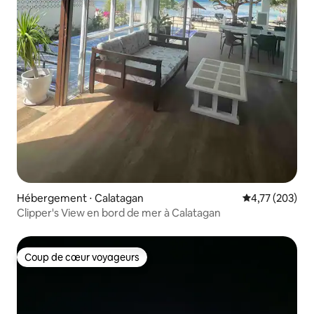
Hébergement ⋅ Calatagan
Évaluation moy
4,77 (203)
Clipper's View en bord de mer à Calatagan
Coup de cœur voyageurs
Coup de cœur voyageurs