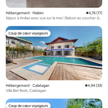
Hébergement ⋅ Mabini
Évaluation mo
4,76 (17)
Séjour à Anilao avec vue sur la mer | Balcon au coucher du
soleil
Coup de cœur voyageurs
Coup de cœur voyageurs
Hébergement ⋅ Calatagan
Évaluation mo
4,94 (33)
Villa Bet Resh, Calatagan
Coup de cœur voyageurs
Coup de cœur voyageurs