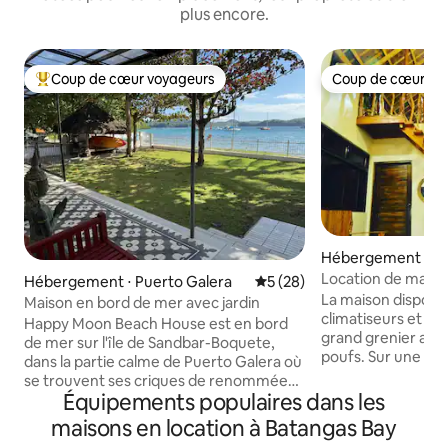
plus encore.
Coup de cœur voyageurs
Coup de cœur vo
Coups de cœur voyageurs les plus appréciés
Coup de cœur vo
Hébergement ⋅ Ca
Location de maiso
Hébergement ⋅ Puerto Galera
Évaluation moyenne sur la b
5 (28)
Rest House) Bord
La maison dispose
Maison en bord de mer avec jardin
climatiseurs et 2 sa
Happy Moon Beach House est en bord
grand grenier avec
de mer sur l'île de Sandbar-Boquete,
poufs. Sur une pro
dans la partie calme de Puerto Galera où
1 000 mètres carrés
se trouvent ses criques de renommée
endroit pour se dé
Équipements populaires dans les
mondiale et son Yacht Club. Il dispose de
la vue sur la mer. 
3 chambres, 3 salles de bains, de
maisons en location à Batangas Bay
snorkeling et du k
toilettes et d'une douche extérieures,