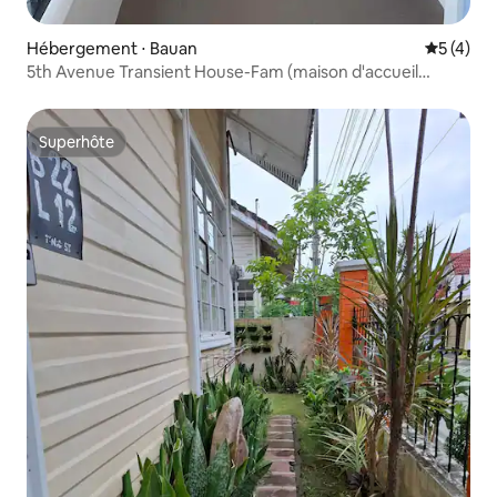
Hébergement ⋅ Bauan
Évaluatio
5 (4)
5th Avenue Transient House-Fam (maison d'accueil
temporaire)
Superhôte
Superhôte