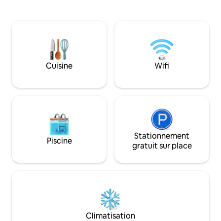
simplement un liv
d'une table de football, d'une cuisine
Nous avons des kay
complète, d'un coin repas intérieur et
sauvetage pour la
extérieur, de sièges sur le porche avant,
inclus et GRATUIT, 
d'un barbecue et du wifi Starlink. Nous
précaution. Nous
offrons gratuitement l'utilisation de nos
tentes si vous ave
2 kayaks. Vous pouvez louer des jet-skis
camping en plein air. Apportez
et des bananes et réserver des
Cuisine
Wifi
chaussures d'eau 
excursions d'île en île à proximité. Un
agréable séjour. G
magasin de plongée est adjacent et
DE PISCINE
d'excellents restaurants sont à
proximité.
Stationnement
Piscine
gratuit sur place
Climatisation