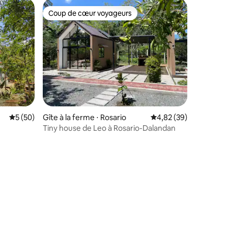
Coup de cœur voyageurs
lus appréciés
Coup de cœur voyageurs
Évaluation moyenne sur la base de 50 commentaires : 5 sur 5
5 (50)
Gîte à la ferme ⋅ Rosario
Évaluation moyenne su
4,82 (39)
Tiny house de Leo à Rosario-Dalandan