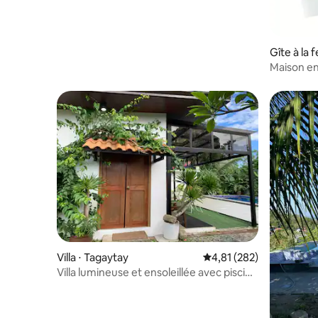
Gîte à la 
Maison ent
collines 
Villa ⋅ Tagaytay
Évaluation moyenne sur
4,81 (282)
Villa lumineuse et ensoleillée avec piscine
privée à Tagaytay