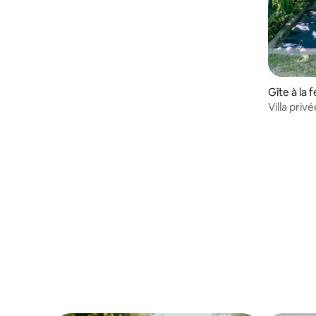
Gîte à la 
Villa pri
16 perso