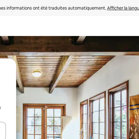
nes informations ont été traduites automatiquement. 
Afficher la lang
n
hes vers le haut et vers le bas pour les parcourir ou en appuyant et en fai