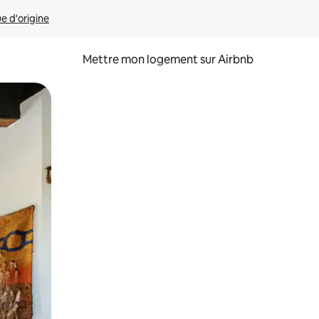
ue d'origine
Mettre mon logement sur Airbnb
sant glisser.