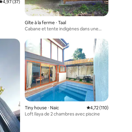
Évaluation moyenne sur la base de 37 commentaires : 4,97 sur 5
4,97 (37)
Gîte à la ferme ⋅ Taal
Cabane et tente indigènes dans une
ferme privée, Batangas
Tiny house ⋅ Naic
Évaluation moyenne sur
4,72 (110)
Loft Ilaya de 2 chambres avec piscine