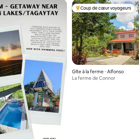
Coup de cœur voyageurs
Coups de cœur voyageurs les p
r la base de 45 commentaires : 4,73 sur 5
Gîte à la ferme ⋅ Alfonso
La ferme de Connor