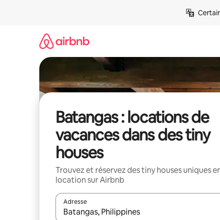
Aller
Certai
directement
au
contenu
Batangas : locations de
vacances dans des tiny
houses
Trouvez et réservez des tiny houses uniques e
location sur Airbnb
Adresse
Lorsque les résultats s'affichent, utilisez les flèc