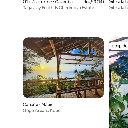
Gîte à la ferme ⋅ Calamba
Évaluation moyenne su
4,93 (14)
Gîte à la 
Tagaytay Foothills Cherimoya Estate -
Gîte à la 
Blue Cabin
16 perso
Coup de
Coup de
Cabane ⋅ Mabini
Gogo Arcana Kubo