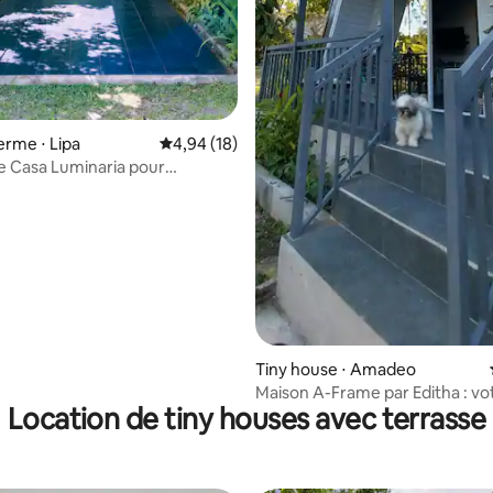
ferme ⋅ Lipa
Évaluation moyenne sur la base de 18 comme
4,94 (18)
vée Casa Luminaria pour
nnes
Tiny house ⋅ Amadeo
Maison A-Frame par Editha : vo
Location de tiny houses avec terrasse
maison loin de chez vous