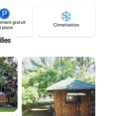
idéal toute l'année. Des espaces
 de la
intérieurs et extérieurs soigneusement
conçus vous invitent à vous détendre, à
t, de
partager des repas et à créer des
r en toute
ement gratuit
moments significatifs ensemble✨️
Climatisation
r place
(Remarque : nous disposons de
ur
3 cabanes à l'intérieur de la propriété,
ent)
avec uniquement des plantes comme
lles
cloisons)