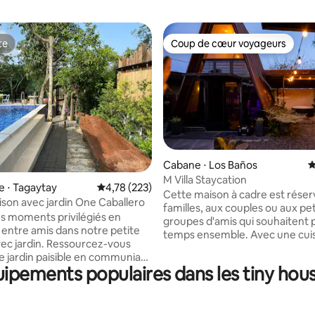
te
Coup de cœur voyageurs
te
Coup de cœur voyageurs
Cabane ⋅ Los Baños
É
la base de 168 commentaires : 4,92 sur 5
M Villa Staycation
e ⋅ Tagaytay
Évaluation moyenne sur la base de 223 comme
4,78 (223)
Cette maison à cadre est rése
ison avec jardin One Caballero
familles, aux couples ou aux pet
s moments privilégiés en
groupes d'amis qui souhaitent 
u entre amis dans notre petite
temps ensemble. Avec une cui
ec jardin. Ressourcez-vous
extérieure pour que vous puiss
e jardin paisible en communiant
cuisiner et un gazebo de jardin
uipements populaires dans les tiny hous
ature. Imprégnez-vous du soleil
pourrez manger et vous déten
 ou observez les étoiles la nuit
pendant que vous êtes dans la 
e petit atrium. Reposez-vous,
La plupart des équipements so
-vous et ressourcez-vous dans
l'extérieur, alors attendez-vous