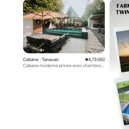
Cabane ⋅ Tanauan
Évaluation moyenne su
4,73 (45)
Cabane moderne privée avec chambre
supplémentaire : Moonlight Cabin