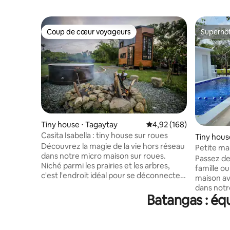
Coup de cœur voyageurs
Superhô
Coup de cœur voyageurs
Superhô
Tiny house ⋅ Tagaytay
Évaluation moyenne sur 
4,92 (168)
Casita Isabella : tiny house sur roues
Tiny hous
Découvrez la magie de la vie hors réseau
Petite ma
dans notre micro maison sur roues.
Passez de
Niché parmi les prairies et les arbres,
famille o
c'est l'endroit idéal pour se déconnecter.
maison av
Plongez dans le bain extérieur privé,
dans notr
allumez un feu de camp ou détendez-
Batangas : éq
avec la n
vous en prenant un café avec vue sur la
en journée
vallée. 🏠 Utilisation exclusive de
dans notr
l'ensemble de la propriété ⚡ Entièrement
détendez