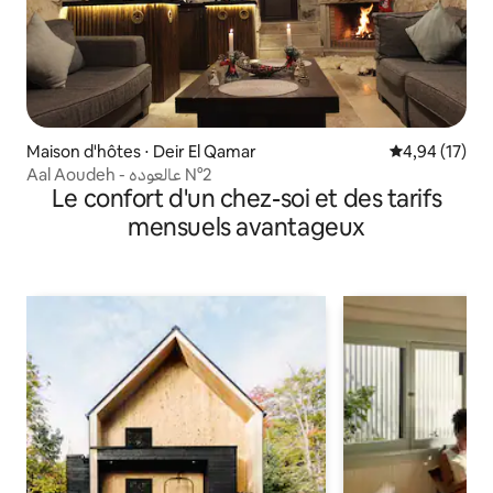
Maison d'hôtes ⋅ Deir El Qamar
Évaluation mo
4,94 (17)
Aal Aoudeh - عالعوده N°2
Le confort d'un chez-soi et des tarifs
mensuels avantageux