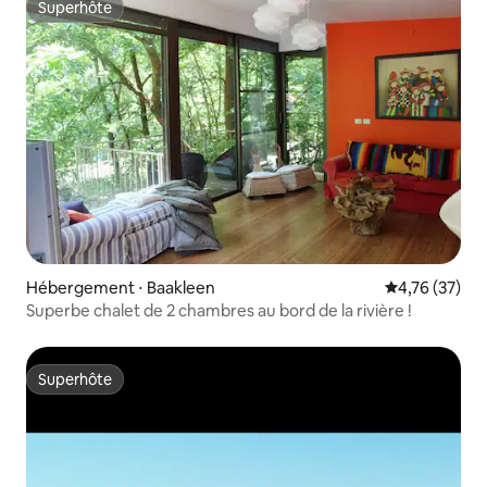
Superhôte
Superhôte
Hébergement ⋅ Baakleen
Évaluation mo
4,76 (37)
Superbe chalet de 2 chambres au bord de la rivière !
Superhôte
Superhôte