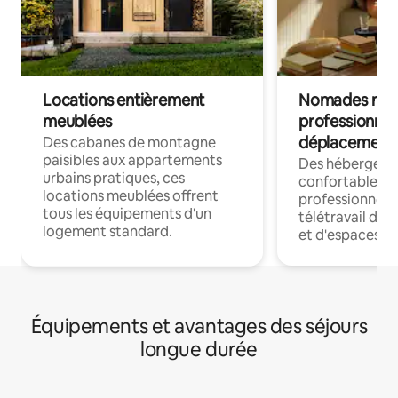
Locations entièrement
Nomades num
meublées
professionnel
déplacement
Des cabanes de montagne
paisibles aux appartements
Des hébergem
urbains pratiques, ces
confortables p
locations meublées offrent
professionnels
tous les équipements d'un
télétravail dis
logement standard.
et d'espaces de
Équipements et avantages des séjours
longue durée