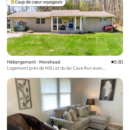
Coup de cœur voyageurs
Coups de cœur voyageurs les plus appréciés
Hébergement ⋅ Morehead
Évaluatio
5 (8)
Logement près de MSU et du lac Cave Run avec
stationnement pour bateau