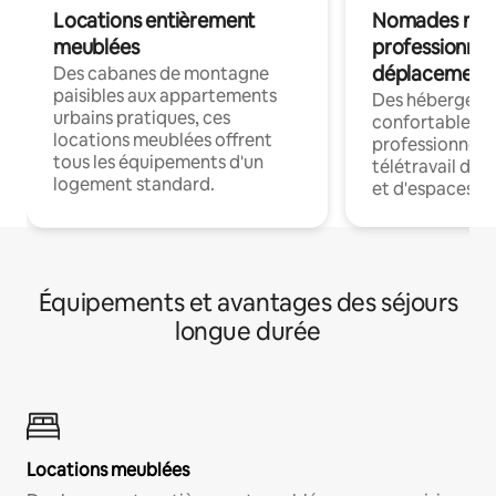
Locations entièrement
Nomades num
meublées
professionnel
déplacement
Des cabanes de montagne
paisibles aux appartements
Des hébergem
urbains pratiques, ces
confortables p
locations meublées offrent
professionnels
tous les équipements d'un
télétravail dis
logement standard.
et d'espaces de
Équipements et avantages des séjours
longue durée
Locations meublées