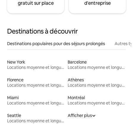
gratuit sur place
d'entreprise
Destinations à découvrir
Destinations populaires pour des séjours prolongés
Autres t
New York
Barcelone
Locations moyenne et longue durée
Locations moyenne et longue durée
Florence
Athènes
Locations moyenne et longue durée
Locations moyenne et longue durée
Miami
Montréal
Locations moyenne et longue durée
Locations moyenne et longue durée
Seattle
Afficher plus
Locations moyenne et longue durée