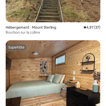
Hébergement ⋅ Mount Sterling
Évaluation mo
4,97 (37)
Bourbon sur la colline
Superhôte
Superhôte