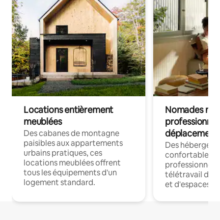
Locations entièrement
Nomades num
meublées
professionnel
déplacement
Des cabanes de montagne
paisibles aux appartements
Des hébergem
urbains pratiques, ces
confortables p
locations meublées offrent
professionnels
tous les équipements d'un
télétravail dis
logement standard.
et d'espaces de