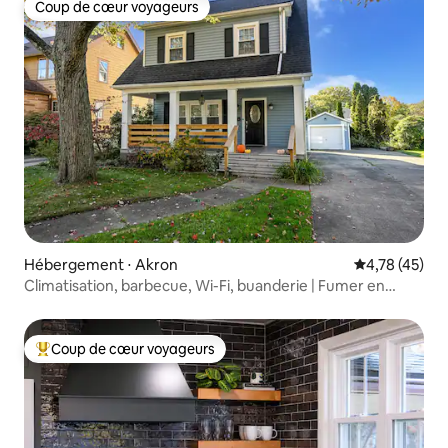
Coup de cœur voyageurs
Coup de cœur voyageurs
Hébergement ⋅ Akron
Évaluation mo
4,78 (45)
Climatisation, barbecue, Wi-Fi, buanderie | Fumer en
extérieur autorisé
Coup de cœur voyageurs
Coups de cœur voyageurs les plus appréciés