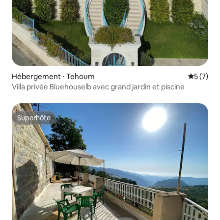
Hébergement ⋅ Tehoum
Évaluatio
5 (7)
Villa privée Bluehouselb avec grand jardin et piscine
Superhôte
Superhôte