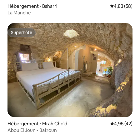
Hébergement ⋅ Bsharri
Évaluation mo
4,83 (58)
La Manche
Superhôte
Superhôte
Hébergement ⋅ Mrah Chdid
Évaluation mo
4,95 (42)
Abou El Joun - Batroun