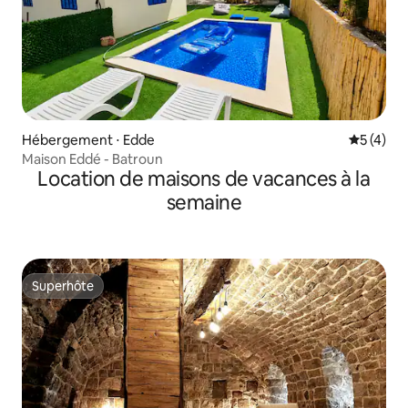
Hébergement ⋅ Edde
Évaluatio
5 (4)
Maison Eddé - Batroun
Location de maisons de vacances à la
semaine
Superhôte
Superhôte