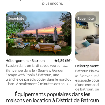
plus encore.
Superhôte
Superhôte
Superhôte
Superhôte
Hébergement ⋅ Batroun
Évaluation moyenne sur la base
4,89 (56)
Évasion dans un jardin avec vue sur la
Hébergement ⋅ B
mer
Bienvenue dans le « Seaview Garden
Batroun Pia avec j
Escape with Pool » à Batroun, une
souk
🌿 Bienvenue à Pi
tranche de paradis côtier dans le nord du
escapade côtière à
Liban. À seulement 2 minutes des souks
d'une escapade pais
historiques et de la plage de sable, cette
de Batroun, où l'
retraite d'une chambre peut accueillir 4
Équipements populaires dans les
bord de mer renco
personnes avec deux canapés-lits
cadre local authen
maisons en location à District de Batroun
Queen Size supplémentaires. Il offre
couples qui souha