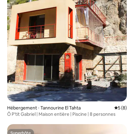
Hébergement ⋅ Tannourine El Tahta
Évaluatio
5 (8)
Ô P'tit Gabriel | Maison entière | Piscine | 8 personnes
Superhôte