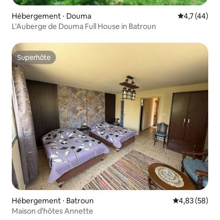
Hébergement ⋅ Douma
Évaluation m
4,7 (44)
L'Auberge de Douma Full House in Batroun
Superhôte
Superhôte
Hébergement ⋅ Batroun
Évaluation mo
4,83 (58)
Maison d'hôtes Annette