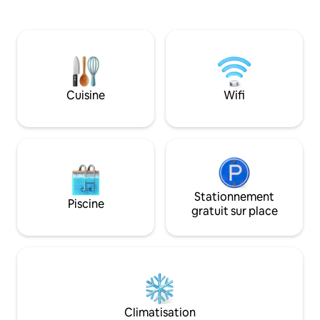
luxe et confort. Profitez de couchers de
lieu de retraite vou
soleil à couper le souffle sur la
respirer l’air du lit
Méditerranée depuis votre jardin privé,
meilleur de Batro
ou plongez dans la piscine privée. Pour
Mieux encore, le 
les amateurs de cuisine, un espace BBQ
seulement 1 minut
vous attend. Profitez de l'électricité
souk 🏘️, ce qui v
24h/24, de la climatisation et d'un
du charme, des ca
Cuisine
Wifi
parking gratuit.
l’atmosphère anim
Stationnement
Piscine
gratuit sur place
Climatisation