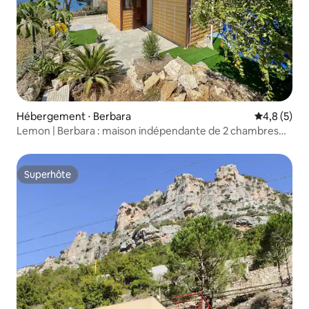
Hébergement ⋅ Berbara
Évaluation 
4,8 (5)
Lemon | Berbara : maison indépendante de 2 chambres
avec jacuzzi
Superhôte
Superhôte