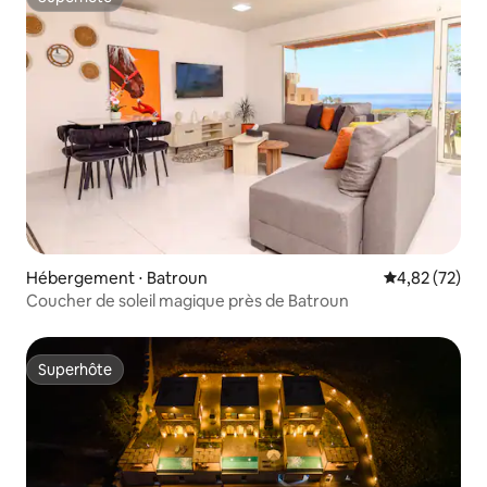
Superhôte
Hébergement ⋅ Batroun
Évaluation mo
4,82 (72)
Coucher de soleil magique près de Batroun
Superhôte
Superhôte