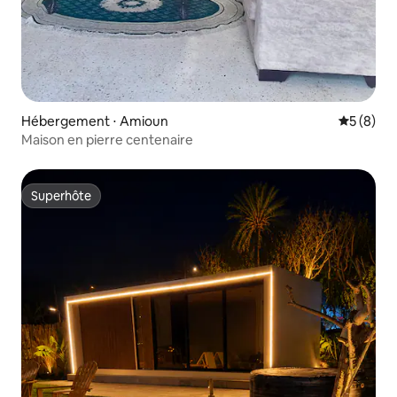
Hébergement ⋅ Amioun
Évaluatio
5 (8)
Maison en pierre centenaire
Superhôte
Superhôte