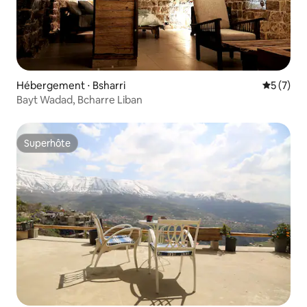
Hébergement ⋅ Bsharri
Évaluatio
5 (7)
Bayt Wadad, Bcharre Liban
Superhôte
Superhôte