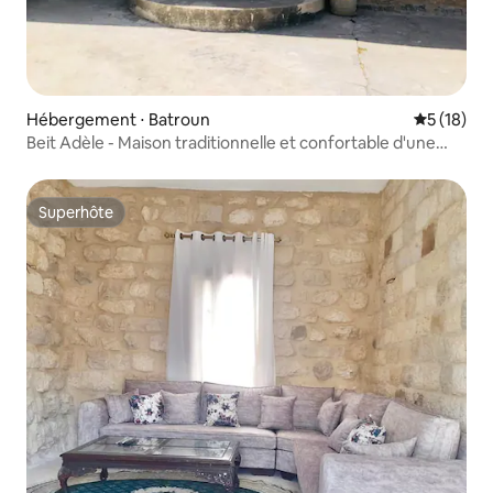
Hébergement ⋅ Batroun
Évaluation
5 (18)
Beit Adèle - Maison traditionnelle et confortable d'une
chambre
Superhôte
Superhôte