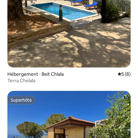
Hébergement ⋅ Beit Chlala
Évaluatio
5 (8)
Terra Chelala
Superhôte
Superhôte