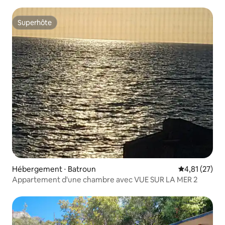
Superhôte
Superhôte
Hébergement ⋅ Batroun
Évaluation mo
4,81 (27)
Appartement d'une chambre avec VUE SUR LA MER 2