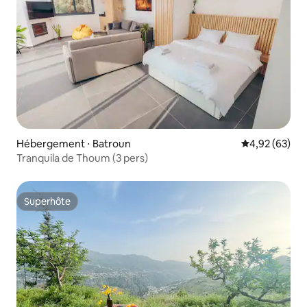
Hébergement ⋅ Batroun
Évaluation mo
4,92 (63)
Tranquila de Thoum (3 pers)
Superhôte
Superhôte