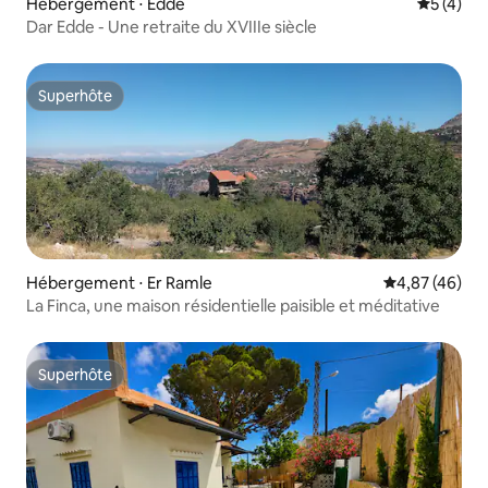
Hébergement ⋅ Edde
Évaluatio
5 (4)
Dar Edde - Une retraite du XVIIIe siècle
Superhôte
Superhôte
Hébergement ⋅ Er Ramle
Évaluation mo
4,87 (46)
La Finca, une maison résidentielle paisible et méditative
Superhôte
Superhôte