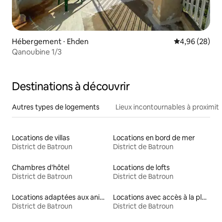
Hébergement ⋅ Ehden
Évaluation mo
4,96 (28)
Qanoubine 1/3
Destinations à découvrir
Autres types de logements
Lieux incontournables à proximit
Locations de villas
Locations en bord de mer
District de Batroun
District de Batroun
Chambres d'hôtel
Locations de lofts
District de Batroun
District de Batroun
Locations adaptées aux animaux
Locations avec accès à la plage
District de Batroun
District de Batroun