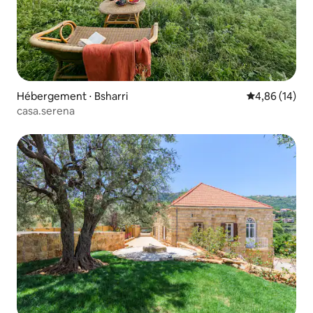
Hébergement ⋅ Bsharri
Évaluation mo
4,86 (14)
casa.serena