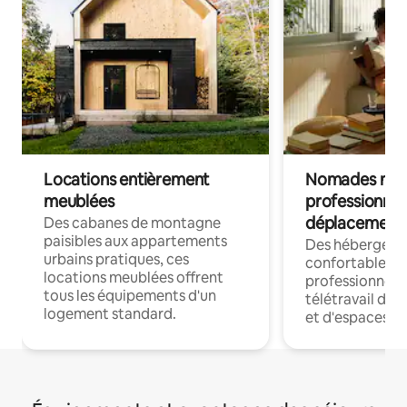
Locations entièrement
Nomades num
meublées
professionnel
déplacement
Des cabanes de montagne
paisibles aux appartements
Des hébergem
urbains pratiques, ces
confortables p
locations meublées offrent
professionnels
tous les équipements d'un
télétravail dis
logement standard.
et d'espaces de