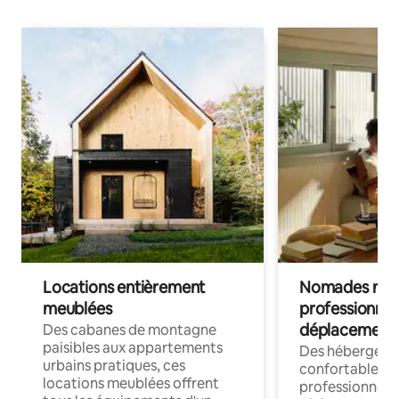
Locations entièrement
Nomades num
meublées
professionnel
déplacement
Des cabanes de montagne
paisibles aux appartements
Des hébergem
urbains pratiques, ces
confortables p
locations meublées offrent
professionnels