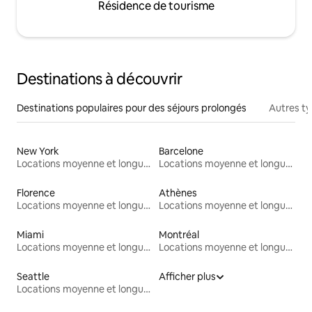
Résidence de tourisme
Destinations à découvrir
Destinations populaires pour des séjours prolongés
Autres t
New York
Barcelone
Locations moyenne et longue durée
Locations moyenne et longue durée
Florence
Athènes
Locations moyenne et longue durée
Locations moyenne et longue durée
Miami
Montréal
Locations moyenne et longue durée
Locations moyenne et longue durée
Seattle
Afficher plus
Locations moyenne et longue durée