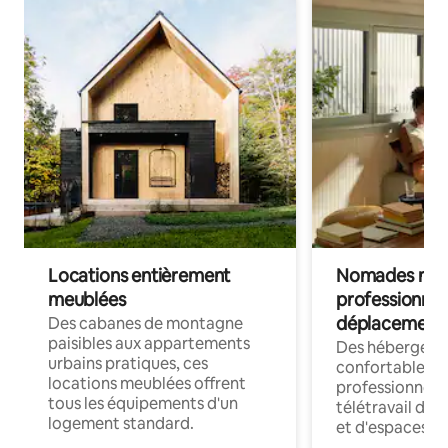
Locations entièrement
Nomades num
meublées
professionnel
déplacement
Des cabanes de montagne
paisibles aux appartements
Des hébergem
urbains pratiques, ces
confortables p
locations meublées offrent
professionnels
tous les équipements d'un
télétravail dis
logement standard.
et d'espaces de