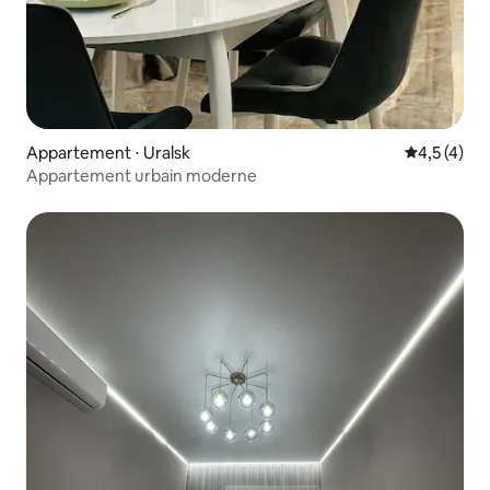
Appartement ⋅ Uralsk
Évaluation 
4,5 (4)
Appartement urbain moderne